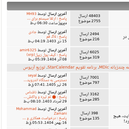
آخرین ارسال
توسط
MH93
48403 ارسال
پاسخ : ارتقا سیستم برای ...
2755 موضوع
دیروز
ساعت 06:30 ب‌ظ
آخرین ارسال
توسط
جادی
2494 ارسال
پاسخ : لاگ قم
216 موضوع
15 دی 1403، 04:19 ب‌ظ
آخرین ارسال
توسط
amir6325
6025 ارسال
پاسخ : کیف پول ریپل(xrp)
319 موضوع
08 آذر 1404، 05:39 ب‌ظ
زبانه MDic
,
برنامه تقویم StarCalendar
,
توزیع آریوس
آخرین ارسال
توسط
seyal
7001 ارسال
دسترسی به دستگاه اندروید...
797 موضوع
26 تیر 1405، 07:41 ق‌ظ
آخرین ارسال
توسط
ناشناس
3162 ارسال
پاسخ : ⬤ تم تیره و واکنش...
285 موضوع
29 امرداد 1403، 08:10 ب‌ظ
آخرین ارسال
توسط
Mohammad
398 ارسال
Zamani
، هیچ
135 موضوع
پاسخ : درخواست همکاری و ...
16 بهمن 1404، 05:53 ق‌ظ