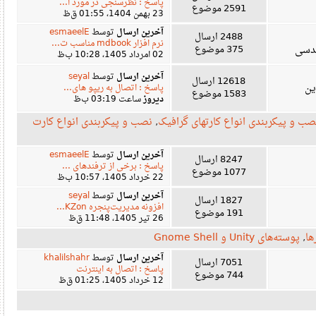
پاسخ : نظرسنجی در مورد ا...
2591 موضوع
23 بهمن 1404، 01:55 ق‌ظ
آخرین ارسال
توسط
esmaeelE
2488 ارسال
نرم افزار mdbook مناسب ت...
ی
375 موضوع
02 امرداد 1405، 10:28 ب‌ظ
آخرین ارسال
توسط
seyal
12618 ارسال
پاسخ : اتصال به ریپو های...
1583 موضوع
دیروز
ساعت 03:19 ب‌ظ
و پیکربندی انواع کارتهای گرافیک
,
نصب و پیکربندی انواع کارت
آخرین ارسال
توسط
esmaeelE
8247 ارسال
پاسخ : برخی از ترفندهای ...
1077 موضوع
22 خرداد 1405، 10:57 ب‌ظ
آخرین ارسال
توسط
seyal
1827 ارسال
افزونه مدیریت‌پنجره KZon...
191 موضوع
26 تیر 1405، 11:48 ق‌ظ
پوسته‌های Unity و Gnome Shell
آخرین ارسال
توسط
khalilshahr
7051 ارسال
پاسخ : اتصال به اینترنت
744 موضوع
12 خرداد 1405، 01:25 ق‌ظ