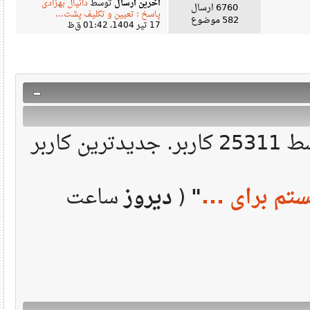
آخرین ارسال
توسط
دانیال بهزادی
6760 ارسال
پاسخ : تعیین و تکلیف پشت...
582 موضوع
17 تیر 1404، 01:42 ق‌ظ
430072 ارسال در 50163 موضوع توسط 25311 کاربر. جدیدترین کاربر
م برای ...
"
(
دیروز
ساعت