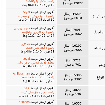
پاسخ : مشکل با hiddify
12022 موضوع
10 تیر 1405، 06:11 ب‌ظ
آخرین ارسال
توسط
seyal
44234 ارسال
نواع
پاسخ : با چه روشی تو سیس...
6010 موضوع
10 امرداد 1405، 04:52 ب‌ظ
آخرین ارسال
توسط
دانیال بهزادی
7695 ارسال
جرای
پاسخ : نرم افزاری پیشنها...
1062 موضوع
24 تیر 1405، 11:24 ق‌ظ
آخرین ارسال
توسط
نادکارو
16197 ارسال
انند
پاسخ : فیلتر شدن المنت
2055 موضوع
28 بهمن 1404، 08:42 ق‌ظ
آخرین ارسال
توسط
seyal
5721 ارسال
تنظیم فونت فارسی خاص برا...
701 موضوع
26 تیر 1405، 04:21 ب‌ظ
آخرین ارسال
توسط
A. Ekramian
15386 ارسال
اع
پاسخ : GUI با Remote Acc...
2392 موضوع
23 تیر 1405، 01:17 ق‌ظ
آخرین ارسال
توسط
غیاث
4820 ارسال
پاسخ : اجرای بازی‌های نی...
536 موضوع
17 امرداد 1404، 11:06 ب‌ظ
آخرین ارسال
توسط
nixoeen
19557 ارسال