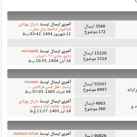
آخرین ارسال
توسط
دانیال بهزادی
3568 ارسال
فراخوان ارائه‌ها برای جش...
172 موضوع
12 شهریور 1404، 03:42 ب‌ظ
آخرین ارسال
توسط
esmaeelE
15220 ارسال
رادیو جادی ۲۰۱ – اینبار...
1514 موضوع
16 آبان 1404، 10:55 ب‌ظ
آخرین ارسال
توسط
nixoeen
55507 ارسال
پاسخ : قفل شدنِ فرکانس ...
ه
6997 موضوع
06 خرداد 1405، 07:05 ب‌ظ
آخرین ارسال
توسط
دانیال بهزادی
4663 ارسال
پاسخ : تفاوت آزاد و منبع...
260 موضوع
24 تیر 1405، 11:27 ق‌ظ
آخرین ارسال
توسط
Hashem-khan
90826 ارسال