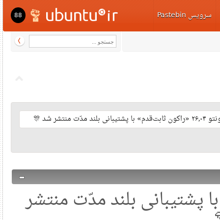
رویس Pastebin
88
نتشر شد 🎊
قدم» با پشتیبانی بلند مدّت منتشر