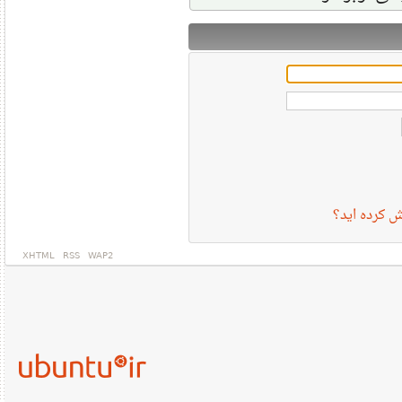
رمز عبور
XHTML
RSS
WAP2