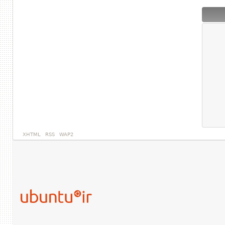
XHTML
RSS
WAP2