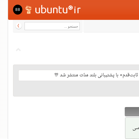
88
رسی