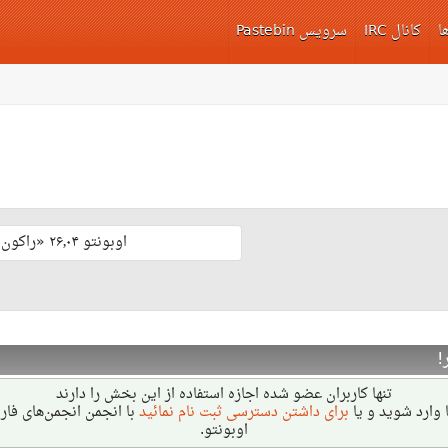
ا
کانال IRC
سرویس Pastebin
اوبونتو ۲۶٫۰۴ «راکون ثابت‌قدم» با پشتیبانی بلند مدّت منتشر شد 🎊
!
تنها کاربران عضو شده اجازه استفاده از این بخش را دارند
 وارد شوید و یا
برای داشتن دسترسی ثبت نام نمائید
با انجمن انجمن‌های فا
اوبونتو.