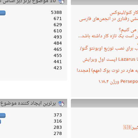
10 موضوع برتر (بر اساس تعداد پاسخ)
کار گنو/لینوکس
5388
یِ رفتاری در انجمن‌های فارسی
671
629
 می کنیم؟
610
 است یک تازه کار داشته باشد...
493
484
 برای نصب توزیع اوبونتو گنو/
465
455
برنامه نویسی با Lazarus (پست اول ویرایش
441
423
ه به هارد در نوت بوک (مهم) [مجددا
برترین ایجاد کننده موضوع
373
316
283
278