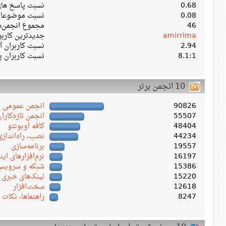
0.68
نسبت پاسخ های 
0.08
نسبت موضوعات 
46
مجموع انجمن‌ه
amirrima
جدیدترین کارب
2.94
نسبت کاربران آن
8.1:1
نسبت کاربران پ
10 انجمن برتر
90826
انجمن عمومی
55507
انجمن تازه‌کاران
48404
کافه اوبونتو
44234
نصب، راه‌اندازی
19557
برنامه‌سازی
16197
نرم‌افزارهای این
15386
شبکه و سرویس‌ 
15220
لینک‌های خبری
12618
سخت‌افزار
8247
راهنماها، نکات 