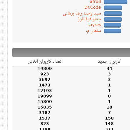
afrod
Dr.Code
سید وحید رضا برهانی
جعفر فرقانلوژ
sayres
سلمان م.
کاربران جدید
تعداد کاربران آنلاین
19899
34
923
3
3692
3
1473
1
12193
1
19899
0
15800
1
15835
18
3187
7
1537
150
823
148
1194
371