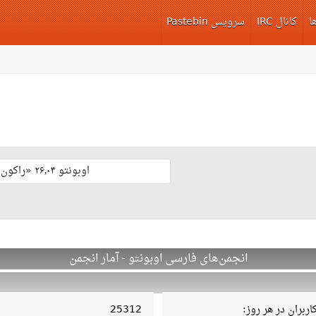
ا
کانال IRC
سرویس Pastebin
اوبونتو ۲۶٫۰۴ «راکون ثابت‌قدم» با پشتیبانی بلند مدّت منتشر شد 🎊
انجمن‌های فارسی اوبونتو - آمار انجمن
ربران در هر روز:
25312