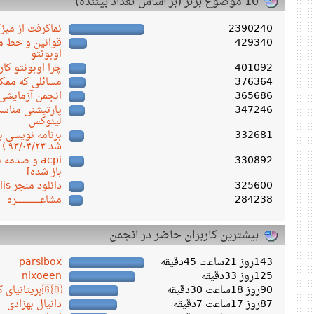
10 موضوع برتر (بر اساس تعداد بیننده)
2390240
نماگرفت از میز
429340
قوانین و خط مش
اوبونتو
401092
چرا اوبونتو کار
376364
مسائلی که ممکن
365686
انجمن آزمایشی
347246
پارتیشنی مناسب
لینوکس
332681
شد ۹۳/۰۴/۲۳ )
330892
acpi و صدم
باز شده]
325600
دانلود منجر Persepolis ورژن ۱.۱۸.۴
284238
مشاعـــــــــــــــــره
بیشترین کاربران حاضر در انجمن
143روز 21ساعت 45دقیقه
parsibox
125روز 33دقیقه
nixoeen
90روز 18ساعت 30دقیقه
🇬🇧بریتانیای کبیر🇬🇧
87روز 17ساعت 7دقیقه
دانیال بهزادی