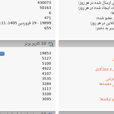
ارسال شده در هر روز:
430073
ایجاد شده در هر روز:
50163
ا:
6
ر عضو شده:
471
لاین در هر روز:
19899 - 19 فروردین 1405، 04:11 ب‌ظ
سر به دختر:
655
10 کاربر برتر
19853
5127
5100
 و بروزآوری
4922
4107
ترنتی
3535
دهنده‌ها
3284
3117
3100
و ترفندها
3095