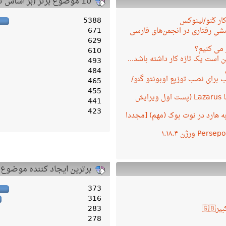
10 موضوع برتر (بر اساس تعداد پاسخ)
کار گنو/لینوکس
5388
یِ رفتاری در انجمن‌های فارسی
671
629
 می کنیم؟
610
 است یک تازه کار داشته باشد...
493
484
 برای نصب توزیع اوبونتو گنو/
465
455
برنامه نویسی با Lazarus (پست اول ویرایش
441
423
ه به هارد در نوت بوک (مهم) [مجددا
برترین ایجاد کننده موضوع
373
316
283
278