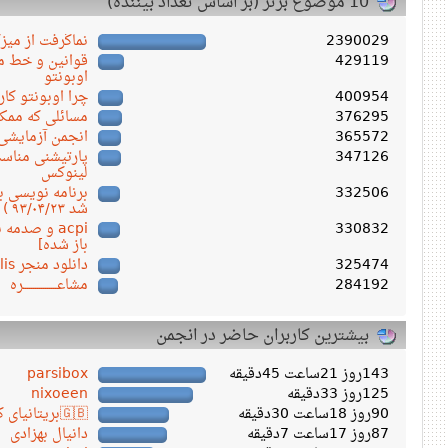
10 موضوع برتر (بر اساس تعداد بیننده)
2390029
نماگرفت از میز
429119
قوانین و خط مش
اوبونتو
400954
چرا اوبونتو کار
376295
مسائلی که ممکن
365572
انجمن آزمایشی
347126
پارتیشنی مناسب
لینوکس
332506
شد ۹۳/۰۴/۲۳ )
330832
acpi و صدم
باز شده]
325474
دانلود منجر Persepolis ورژن ۱.۱۸.۴
284192
مشاعـــــــــــــــــره
بیشترین کاربران حاضر در انجمن
143روز 21ساعت 45دقیقه
parsibox
125روز 33دقیقه
nixoeen
90روز 18ساعت 30دقیقه
🇬🇧بریتانیای کبیر🇬🇧
87روز 17ساعت 7دقیقه
دانیال بهزادی