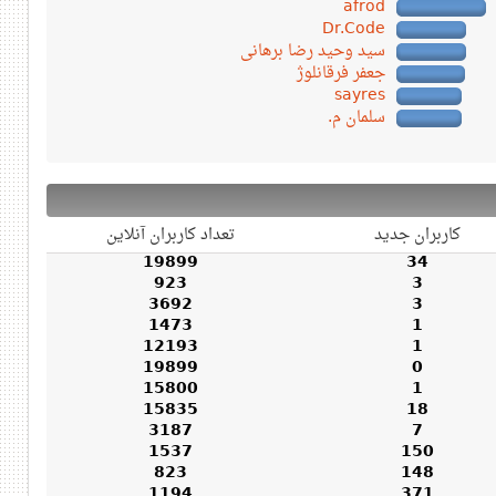
afrod
Dr.Code
سید وحید رضا برهانی
جعفر فرقانلوژ
sayres
سلمان م.
کاربران جدید
تعداد کاربران آنلاین
19899
34
923
3
3692
3
1473
1
12193
1
19899
0
15800
1
15835
18
3187
7
1537
150
823
148
1194
371