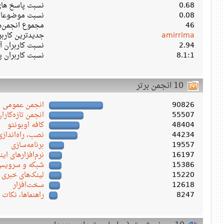
0.68
نسبت پاسخ های 
0.08
نسبت موضوعات 
46
مجموع انجمن‌ه
amirrima
جدیدترین کارب
2.94
نسبت کاربران آن
8.1:1
نسبت کاربران پ
10 انجمن برتر
90826
انجمن عمومی
55507
انجمن تازه‌کاران
48404
کافه اوبونتو
44234
نصب، راه‌اندازی
19557
برنامه‌سازی
16197
نرم‌افزارهای این
15386
شبکه و سرویس‌ 
15220
لینک‌های خبری
12618
سخت‌افزار
8247
راهنماها، نکات 