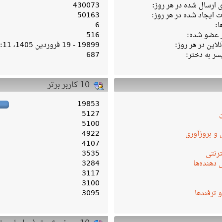
ارسال شده در هر روز:
430073
ایجاد شده در هر روز:
50163
ا:
6
ر عضو شده:
516
لاین در هر روز:
19899 - 19 فروردین 1405، 04:11 ب‌ظ
سر به دختر:
687
10 کاربر برتر
19853
5127
5100
 و بروزآوری
4922
4107
ترنتی
3535
دهنده‌ها
3284
3117
3100
و ترفندها
3095