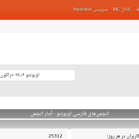
ا
کانال IRC
سرویس Pastebin
اوبونتو ۲۶٫۰۴ «راکون ثابت‌قدم» با پشتیبانی بلند مدّت منتشر شد 🎊
انجمن‌های فارسی اوبونتو - آمار انجمن
ربران در هر روز:
25312