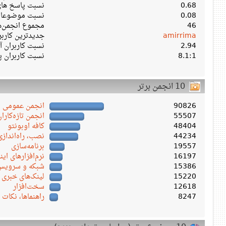
0.68
نسبت پاسخ های 
0.08
نسبت موضوعات 
46
مجموع انجمن‌ه
amirrima
جدیدترین کارب
2.94
نسبت کاربران آن
8.1:1
نسبت کاربران پ
10 انجمن برتر
90826
انجمن عمومی
55507
انجمن تازه‌کاران
48404
کافه اوبونتو
44234
نصب، راه‌اندازی
19557
برنامه‌سازی
16197
نرم‌افزارهای این
15386
شبکه و سرویس‌ 
15220
لینک‌های خبری
12618
سخت‌افزار
8247
راهنماها، نکات 