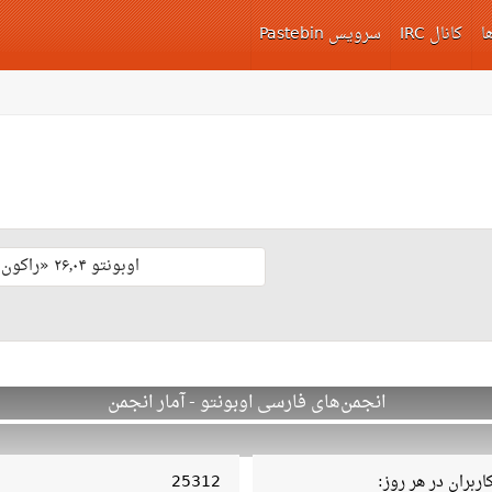
ا
کانال IRC
سرویس Pastebin
اوبونتو ۲۶٫۰۴ «راکون ثابت‌قدم» با پشتیبانی بلند مدّت منتشر شد 🎊
انجمن‌های فارسی اوبونتو - آمار انجمن
ربران در هر روز:
25312