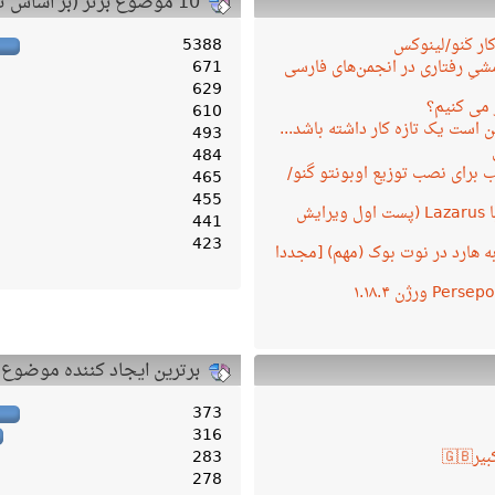
10 موضوع برتر (بر اساس تعداد پاسخ)
کار گنو/لینوکس
5388
یِ رفتاری در انجمن‌های فارسی
671
629
 می کنیم؟
610
 است یک تازه کار داشته باشد...
493
484
 برای نصب توزیع اوبونتو گنو/
465
455
برنامه نویسی با Lazarus (پست اول ویرایش
441
423
ه به هارد در نوت بوک (مهم) [مجددا
برترین ایجاد کننده موضوع
373
316
283
278