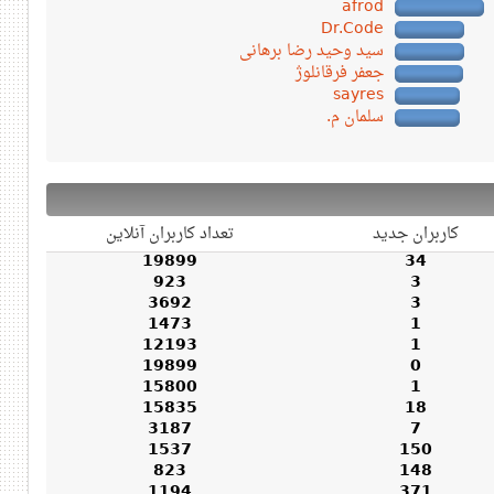
afrod
Dr.Code
سید وحید رضا برهانی
جعفر فرقانلوژ
sayres
سلمان م.
کاربران جدید
تعداد کاربران آنلاین
19899
34
923
3
3692
3
1473
1
12193
1
19899
0
15800
1
15835
18
3187
7
1537
150
823
148
1194
371