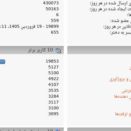
ارسال شده در هر روز:
430073
ایجاد شده در هر روز:
50163
ا:
6
ر عضو شده:
559
لاین در هر روز:
19899 - 19 فروردین 1405، 04:11 ب‌ظ
سر به دختر:
655
10 کاربر برتر
19853
5127
5100
 و بروزآوری
4922
4107
ترنتی
3535
دهنده‌ها
3284
3117
3100
و ترفندها
3095