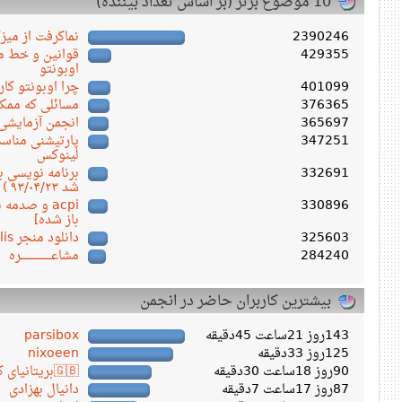
10 موضوع برتر (بر اساس تعداد بیننده)
2390246
نماگرفت از میز
429355
قوانین و خط مش
اوبونتو
401099
چرا اوبونتو کار
376365
مسائلی که ممکن
365697
انجمن آزمایشی
347251
پارتیشنی مناسب
لینوکس
332691
شد ۹۳/۰۴/۲۳ )
330896
acpi و صدم
باز شده]
325603
دانلود منجر Persepolis ورژن ۱.۱۸.۴
284240
مشاعـــــــــــــــــره
بیشترین کاربران حاضر در انجمن
143روز 21ساعت 45دقیقه
parsibox
125روز 33دقیقه
nixoeen
90روز 18ساعت 30دقیقه
🇬🇧بریتانیای کبیر🇬🇧
87روز 17ساعت 7دقیقه
دانیال بهزادی