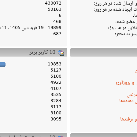
ارسال شده در هر روز:
430072
ایجاد شده در هر روز:
50163
ا:
6
ر عضو شده:
468
لاین در هر روز:
19899 - 19 فروردین 1405، 04:11 ب‌ظ
سر به دختر:
687
10 کاربر برتر
19853
5127
5100
 و بروزآوری
4922
4107
ترنتی
3535
دهنده‌ها
3284
3117
3100
و ترفندها
3095