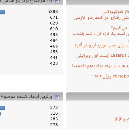
10 موضوع برتر (بر اساس تعداد پاسخ)
کار گنو/لینوکس
5388
یِ رفتاری در انجمن‌های فارسی
671
629
 می کنیم؟
610
 است یک تازه کار داشته باشد...
493
484
 برای نصب توزیع اوبونتو گنو/
465
455
برنامه نویسی با Lazarus (پست اول ویرایش
441
423
ه به هارد در نوت بوک (مهم) [مجددا
برترین ایجاد کننده موضوع
373
316
283
278