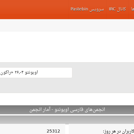
ا
کانال IRC
سرویس Pastebin
اوبونتو ۲۶٫۰۴ «راکون ثابت‌قدم» با پشتیبانی بلند مدّت منتشر شد 🎊
انجمن‌های فارسی اوبونتو - آمار انجمن
ربران در هر روز:
25312