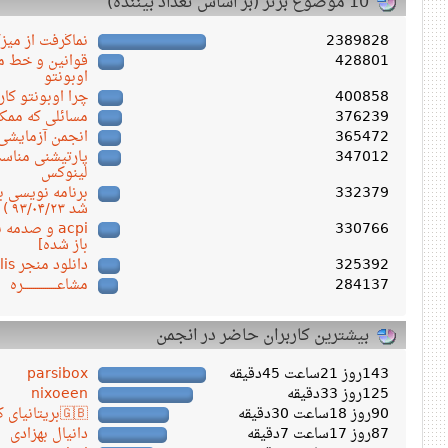
10 موضوع برتر (بر اساس تعداد بیننده)
2389828
نماگرفت از میز
428801
قوانین و خط مش
اوبونتو
400858
چرا اوبونتو کار
376239
مسائلی که ممکن
365472
انجمن آزمایشی
347012
پارتیشنی مناسب
لینوکس
332379
شد ۹۳/۰۴/۲۳ )
330766
acpi و صدم
باز شده]
325392
دانلود منجر Persepolis ورژن ۱.۱۸.۴
284137
مشاعـــــــــــــــــره
بیشترین کاربران حاضر در انجمن
143روز 21ساعت 45دقیقه
parsibox
125روز 33دقیقه
nixoeen
90روز 18ساعت 30دقیقه
🇬🇧بریتانیای کبیر🇬🇧
87روز 17ساعت 7دقیقه
دانیال بهزادی