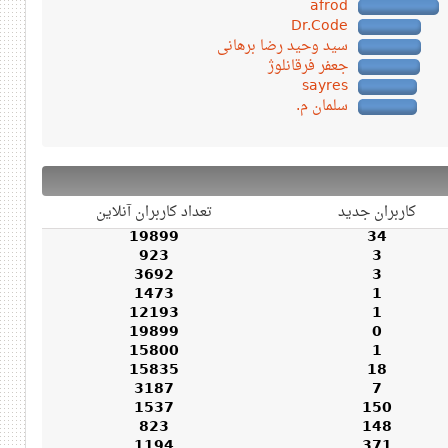
afrod
Dr.Code
سید وحید رضا برهانی
جعفر فرقانلوژ
sayres
سلمان م.
کاربران جدید
تعداد کاربران آنلاین
19899
34
923
3
3692
3
1473
1
12193
1
19899
0
15800
1
15835
18
3187
7
1537
150
823
148
1194
371