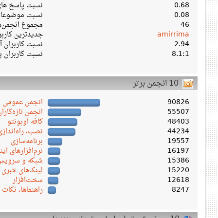
0.68
نسبت پاسخ های 
0.08
نسبت موضوعات 
46
مجموع انجمن‌ه
amirrima
جدیدترین کارب
2.94
نسبت کاربران آن
8.1:1
نسبت کاربران پ
10 انجمن برتر
90826
انجمن عمومی
55507
انجمن تازه‌کاران
48403
کافه اوبونتو
44234
نصب، راه‌اندازی
19557
برنامه‌سازی
16197
نرم‌افزارهای این
15386
شبکه و سرویس‌ 
15220
لینک‌های خبری
12618
سخت‌افزار
8247
راهنماها، نکات 