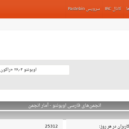
ا
کانال IRC
سرویس Pastebin
اوبونتو ۲۶٫۰۴ «راکون ثابت‌قدم» با پشتیبانی بلند مدّت منتشر شد 🎊
انجمن‌های فارسی اوبونتو - آمار انجمن
ربران در هر روز:
25312