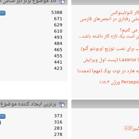
10 موضوع برتر (بر اساس تعداد پاسخ)
کار گنو/لینوکس
5388
یِ رفتاری در انجمن‌های فارسی
671
629
 می کنیم؟
610
 است یک تازه کار داشته باشد...
493
484
 برای نصب توزیع اوبونتو گنو/
465
455
برنامه نویسی با Lazarus (پست اول ویرایش
441
423
ه به هارد در نوت بوک (مهم) [مجددا
برترین ایجاد کننده موضوع
373
316
283
278