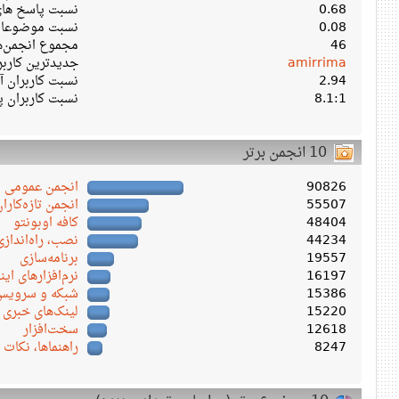
0.68
نسبت پاسخ های 
0.08
نسبت موضوعات 
46
مجموع انجمن‌ه
amirrima
جدیدترین کارب
2.94
نسبت کاربران آن
8.1:1
نسبت کاربران پ
10 انجمن برتر
90826
انجمن عمومی
55507
انجمن تازه‌کاران
48404
کافه اوبونتو
44234
نصب، راه‌اندازی
19557
برنامه‌سازی
16197
نرم‌افزارهای این
15386
شبکه و سرویس‌ 
15220
لینک‌های خبری
12618
سخت‌افزار
8247
راهنماها، نکات 