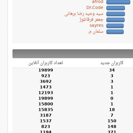
afrod
Dr.Code
سید وحید رضا برهانی
جعفر فرقانلوژ
sayres
سلمان م.
کاربران جدید
تعداد کاربران آنلاین
19899
34
923
3
3692
3
1473
1
12193
1
19899
0
15800
1
15835
18
3187
7
1537
150
823
148
1194
371