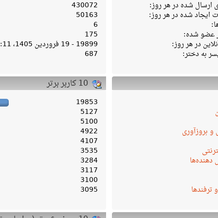
ارسال شده در هر روز:
430072
ایجاد شده در هر روز:
50163
ا:
6
ر عضو شده:
175
لاین در هر روز:
19899 - 19 فروردین 1405، 04:11 ب‌ظ
سر به دختر:
687
10 کاربر برتر
19853
5127
5100
 و بروزآوری
4922
4107
ترنتی
3535
دهنده‌ها
3284
3117
3100
و ترفندها
3095