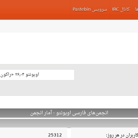
ا
کانال IRC
سرویس Pastebin
اوبونتو ۲۶٫۰۴ «راکون ثابت‌قدم» با پشتیبانی بلند مدّت منتشر شد 🎊
انجمن‌های فارسی اوبونتو - آمار انجمن
ربران در هر روز:
25312