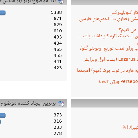
10 موضوع برتر (بر اساس تعداد پاسخ)
کار گنو/لینوکس
5388
یِ رفتاری در انجمن‌های فارسی
671
629
 می کنیم؟
610
 است یک تازه کار داشته باشد...
493
484
 برای نصب توزیع اوبونتو گنو/
465
455
برنامه نویسی با Lazarus (پست اول ویرایش
441
423
ه به هارد در نوت بوک (مهم) [مجددا
برترین ایجاد کننده موضوع
373
316
283
278