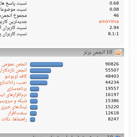
0.68
نسبت پاسخ های 
0.08
نسبت موضوعات 
46
مجموع انجمن‌ه
amirrima
جدیدترین کارب
2.94
نسبت کاربران آن
8.1:1
نسبت کاربران پ
10 انجمن برتر
90826
انجمن عمومی
55507
انجمن تازه‌کاران
48403
کافه اوبونتو
44234
نصب، راه‌اندازی
19557
برنامه‌سازی
16197
نرم‌افزارهای این
15386
شبکه و سرویس‌ 
15220
لینک‌های خبری
12618
سخت‌افزار
8247
راهنماها، نکات 