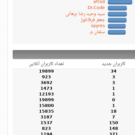
afrod
Dr.Code
سید وحید رضا برهانی
جعفر فرقانلوژ
sayres
سلمان م.
کاربران جدید
تعداد کاربران آنلاین
19899
34
923
3
3692
3
1473
1
12193
1
19899
0
15800
1
15835
18
3187
7
1537
150
823
148
1194
371