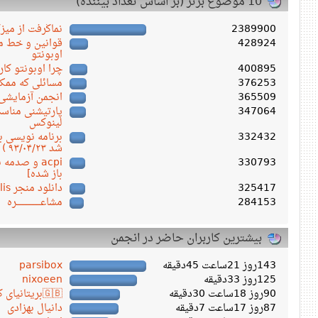
10 موضوع برتر (بر اساس تعداد بیننده)
2389900
نماگرفت از میز
428924
قوانین و خط مش
اوبونتو
400895
چرا اوبونتو کار
376253
مسائلی که ممکن
365509
انجمن آزمایشی
347064
پارتیشنی مناسب
لینوکس
332432
شد ۹۳/۰۴/۲۳ )
330793
acpi و صدم
باز شده]
325417
دانلود منجر Persepolis ورژن ۱.۱۸.۴
284153
مشاعـــــــــــــــــره
بیشترین کاربران حاضر در انجمن
143روز 21ساعت 45دقیقه
parsibox
125روز 33دقیقه
nixoeen
90روز 18ساعت 30دقیقه
🇬🇧بریتانیای کبیر🇬🇧
87روز 17ساعت 7دقیقه
دانیال بهزادی