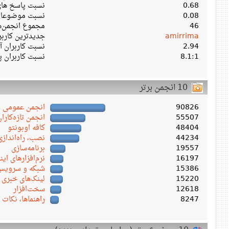
0.68
نسبت پاسخ های 
0.08
نسبت موضوعات 
46
مجموع انجمن‌ه
amirrima
جدیدترین کارب
2.94
نسبت کاربران آن
8.1:1
نسبت کاربران پ
10 انجمن برتر
90826
انجمن عمومی
55507
انجمن تازه‌کاران
48404
کافه اوبونتو
44234
نصب، راه‌اندازی
19557
برنامه‌سازی
16197
نرم‌افزارهای این
15386
شبکه و سرویس‌ 
15220
لینک‌های خبری
12618
سخت‌افزار
8247
راهنماها، نکات 