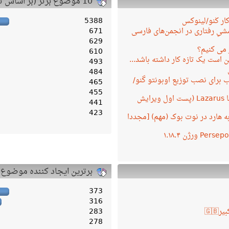
10 موضوع برتر (بر اساس تعداد پاسخ)
کار گنو/لینوکس
5388
یِ رفتاری در انجمن‌های فارسی
671
629
 می کنیم؟
610
 است یک تازه کار داشته باشد...
493
484
 برای نصب توزیع اوبونتو گنو/
465
455
برنامه نویسی با Lazarus (پست اول ویرایش
441
423
ه به هارد در نوت بوک (مهم) [مجددا
برترین ایجاد کننده موضوع
373
316
283
278