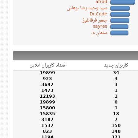
afrod
سید وحید رضا برهانی
Dr.Code
جعفر فرقانلوژ
sayres
سلمان م.
کاربران جدید
تعداد کاربران آنلاین
19899
34
923
3
3692
3
1473
1
12193
1
19899
0
15800
1
15835
18
3187
7
1537
150
823
148
1194
371