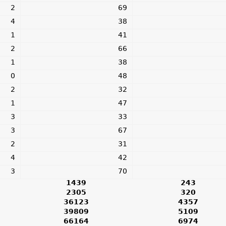
2
69
4
38
1
41
2
66
1
38
0
48
2
32
1
47
3
33
3
67
2
31
4
42
3
70
1439
243
2305
320
36123
4357
39809
5109
66164
6974