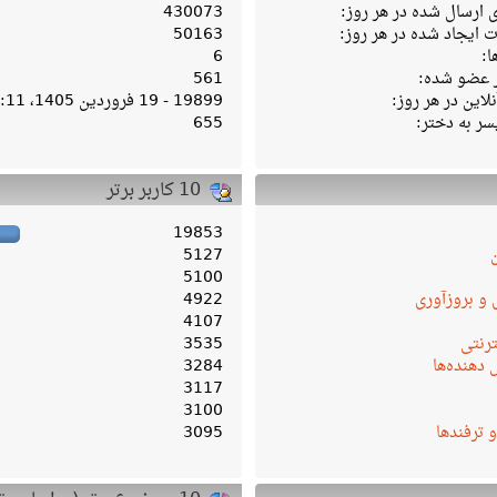
ارسال شده در هر روز:
430073
ایجاد شده در هر روز:
50163
ا:
6
ر عضو شده:
561
لاین در هر روز:
19899 - 19 فروردین 1405، 04:11 ب‌ظ
سر به دختر:
655
10 کاربر برتر
19853
5127
5100
 و بروزآوری
4922
4107
ترنتی
3535
دهنده‌ها
3284
3117
3100
و ترفندها
3095