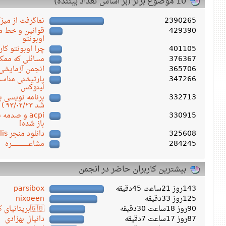
10 موضوع برتر (بر اساس تعداد بیننده)
2390265
نماگرفت از میز
429390
قوانین و خط مش
اوبونتو
401105
چرا اوبونتو کار
376367
مسائلی که ممکن
365706
انجمن آزمایشی
347266
پارتیشنی مناسب
لینوکس
332713
شد ۹۳/۰۴/۲۳ )
330915
acpi و صدم
باز شده]
325608
دانلود منجر Persepolis ورژن ۱.۱۸.۴
284245
مشاعـــــــــــــــــره
بیشترین کاربران حاضر در انجمن
143روز 21ساعت 45دقیقه
parsibox
125روز 33دقیقه
nixoeen
90روز 18ساعت 30دقیقه
🇬🇧بریتانیای کبیر🇬🇧
87روز 17ساعت 7دقیقه
دانیال بهزادی