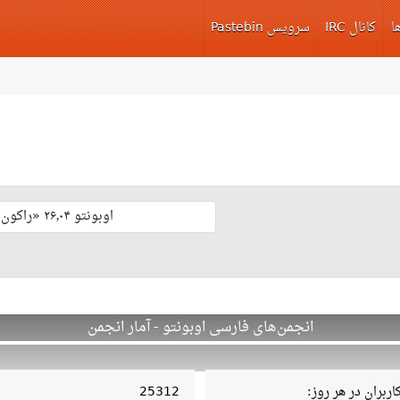
ا
کانال IRC
سرویس Pastebin
اوبونتو ۲۶٫۰۴ «راکون ثابت‌قدم» با پشتیبانی بلند مدّت منتشر شد 🎊
انجمن‌های فارسی اوبونتو - آمار انجمن
ربران در هر روز:
25312