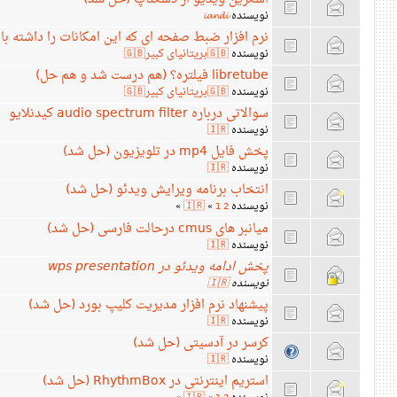
نویسنده
𝓲𝓪𝓷𝓭𝓲
نرم افزار ضبط صفحه ای که این امکانات را داشته باشه بغیر از obs د
نویسنده
🇬🇧بریتانیای کبیر🇬🇧
libretube فیلتره؟ (هم درست شد و هم حل)
نویسنده
🇬🇧بریتانیای کبیر🇬🇧
سوالاتی درباره audio spectrum filter کیدنلایو
نویسنده
🇮🇷
پخش فایل mp4 در تلویزیون (حل شد)
نویسنده
🇮🇷
انتخاب برنامه ویرایش ویدئو‌ (حل شد)
نویسنده
🇮🇷
»
«
1
2
میانبر های cmus درحالت فارسی (حل شد)
نویسنده
🇮🇷
پخش ادامه ویدئو در wps presentation
نویسنده
🇮🇷
پیشنهاد نرم افزار مدیریت کلیپ بورد (حل شد)
نویسنده
🇮🇷
کرسر در آدسیتی (حل شد)
نویسنده
🇮🇷
استریم اینترنتی در RhythmBox (حل شد)