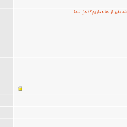
7
اریم؟ (حل شد)
2
4