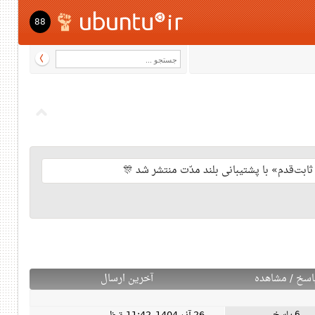
88
اسخ
/
مشاهده
آخرین ارسال