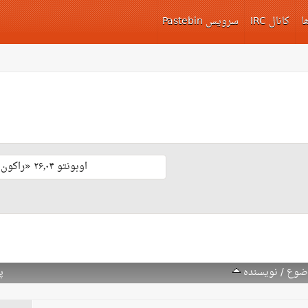
ا
کانال IRC
سرویس Pastebin
اوبونتو ۲۶٫۰۴ «راکون ثابت‌قدم» با پشتیبانی بلند مدّت منتشر شد 🎊
ضوع
/
نویسنده
پ