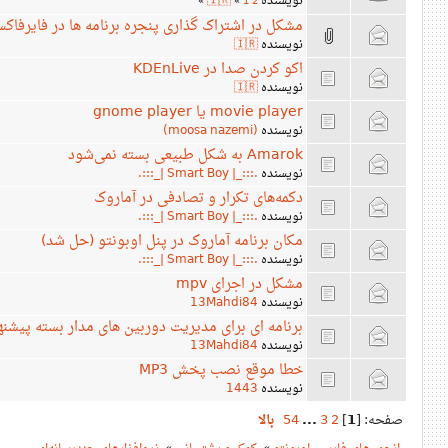
نویسنده
🇮🇷
»
«
1
2
مشکل در اشتراک گذاری پنجره برنامه ها در فایرفاک
نویسنده
🇮🇷
اکو کردن صدا در KDEnLive
نویسنده
🇮🇷
movie player یا gnome player
نویسنده
(moosa nazemi)
Amarok به شکل طبیعی بسته نمی‌شود
نویسنده
.:::_| Smart Boy |_:::.
دکمه‌های تکرار و تصادفی در آماروک
نویسنده
.:::_| Smart Boy |_:::.
مکان برنامه آماروک در پنل اوبونتو (حل شد)
نویسنده
.:::_| Smart Boy |_:::.
مشکل در اجرای mpv
نویسنده
13Mahdi84
برنامه ای برای مدیریت دوربین های مدار بسته پیشنها
نویسنده
13Mahdi84
خطا موقع نصب پخش MP3
نویسنده
1443
صفحه: [
1
]
2
3
...
54
بالا