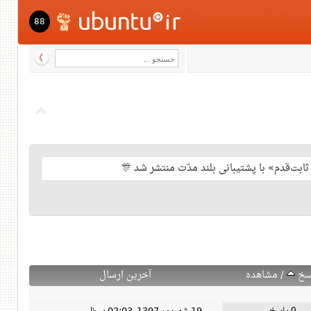
88
سخ
/
مشاهده
آخرین ارسال