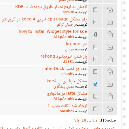
نویسنده
سالار مقدم
اتصال به اینترنت از طریق بلوتوث در KDE
نویسنده
sara98
رفع مشکل cpu usage خوری kded 4 در کوبونتو
نویسنده
ٍاحسان ترکم
how to install Widget style for kde
نویسنده
ALi.pAkrohk
تم krunner
نویسنده
هومان
باز شدن خودبخود rekonq
نویسنده
rd1381
خطا در نصب Latte Dock
نویسنده
ariaphy
مشکل حرف ی در kde4
نویسنده
مهدی پیشگوی
مشکل latte در مانجارو
نویسنده
ALi.pAkrohk
ایجاد شورتکات جدید ؟
نویسنده
parsibox
صفحه: [
1
]
2
3
...
18
بالا
انجمن‌های فارسی اوبونتو
»
کمک و پشتیبانی
»
میزکارهای گنو/لینوکس
»
میزکار E