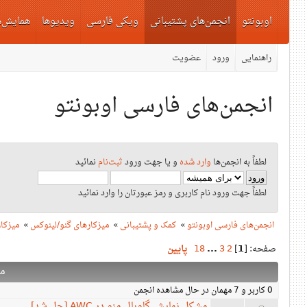
اوبونتو
انجمن‌های پشتیبانی
ویکی فارسی
ویدیوها
همایش‌ه
راهنمایی
ورود
عضویت
انجمن‌های فارسی اوبونتو
لطفاً به انجمن‌ها
وارد شده
و یا جهت ورود
ثبت‌نام
نمائید
لطفاً جهت ورود نام کاربری و رمز عبورتان را وارد نمائید
انجمن‌های فارسی اوبونتو
»
کمک و پشتیبانی
»
میزکارهای گنو/لینوکس
»
میزکار E
صفحه: [
1
]
2
3
...
18
پایین
م
0 کاربر و 7 مهمان در حال مشاهده انجمن
مشکل نمایش گلوبال منو در AWC [حل شد]