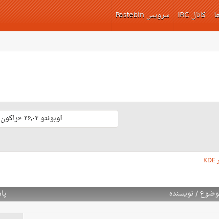
ا
کانال IRC
سرویس Pastebin
اوبونتو ۲۶٫۰۴ «راکون ثابت‌قدم» با پشتیبانی بلند مدّت منتشر شد 🎊
KD
وضوع
/
نویسنده
پا