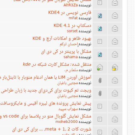
نویسنده
Al!R3Za
فارسی نویسی در KDE4
نویسنده
mFat
دسکتاپ در KDE 4.1
نویسنده
sorset
بهبود ظاهر و امکانات آرچ و KDE
نویسنده
ٍاحسان ترکم
مشکل با پرینتر در کی دی ای
نویسنده
sahama
منتقل شده: مشکل کارت شبکه در kde
نویسنده
سلمان م.
آموزش آوردن LIM یا همان ادغام منوبار با تایتل‌بار در kde
نویسنده
مجتبی باغبان
ویجت تم کیوت برای کی‌دی‌ای جدید با زبان طراحی
نویسنده
مجتبی باغبان
پیش نمایش پرونده های لیبره آفیس و مایکروسافت 
نویسنده
سهراب سپید
مشکل نمایش گلوبال منو در پلاسما برای vs code و rstudio
نویسنده
moheb2000
شورت کات meta + 1, 2, ... برای کی دی ای