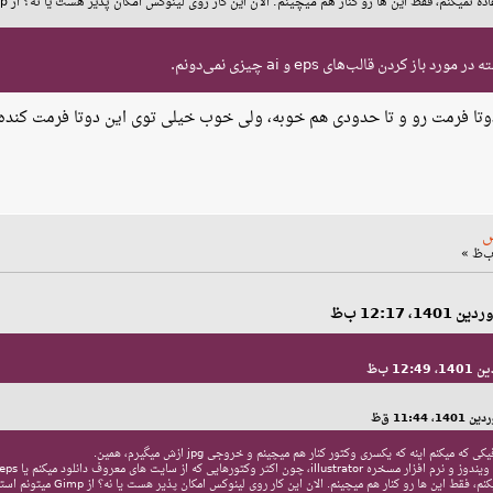
ز کردن قالب‌های eps و ai چیزی نمی‌دونم.
وتا فرمت رو و تا حدودی هم خوبه، ولی خوب خیلی توی این دوتا فرمت کنده. نم
س
 میکنم اینه که یکسری وکتور کنار هم میچینم و خروجی jpg ازش میگیرم، همین.