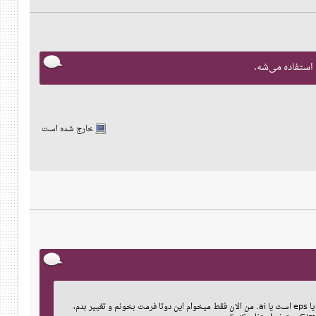
خارج شده است
مجبورم الان برای این کارها برم روی ویندوز و نرم افزار مسخره illustrator، چون اکثر وکتورهایی که از سایت های معروف دانلود میکنم یا eps است یا ai. من الان فقط میخوام این دوتا فرمت بخونم و تغییر بدم،