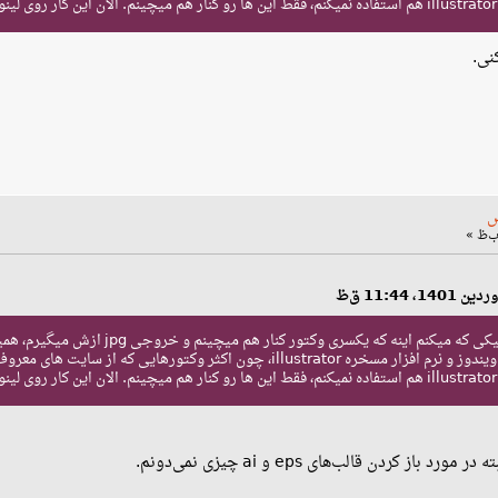
س
ه میکنم اینه که یکسری وکتور کنار هم میچینم و خروجی jpg ازش میگیرم، همین.
از کردن قالب‌های eps و ai چیزی نمی‌دونم.