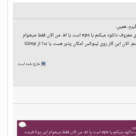
مجبورم الان برای این کارها برم روی ویندوز و نرم افزار مسخره illustrator، چون اکثر وکتورهایی که از سایت های معروف دانلود میکنم یا eps است یا ai. من الان فقط میخوام
این دوتا فرمت بخونم و تغییر بدم، اصلا از ابزارهای illustrator هم استفاده نمیکنم، فقط این ها رو کنار هم میچینم. الان این کار روی لینوکس امکان پذیر هست یا نه؟ از Gimp
خارج شده است
مجبورم الان برای این کارها برم روی ویندوز و نرم افزار مسخره illustrator، چون اکثر وکتورهایی که از سایت های معروف دانلود میکنم یا eps است یا ai. من الان فقط میخوام این دوتا فرمت