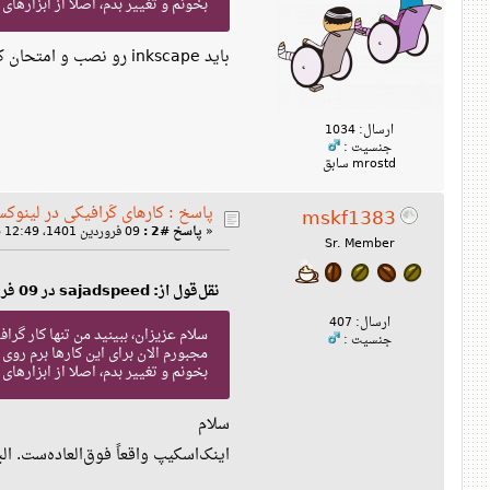
بخونم و تغییر بدم، اصلا از ابزارهای illustrator هم استفاده نمیکنم، فقط این ها رو کنار هم میچینم. الان این کار روی لینوکس امکان پذیر هست یا نه؟ از Gimp میتونم استفاده کنم؟
باید inkscape رو نصب و امتحان کنی.
ارسال: 1034
جنسیت :
mrostd سابق
پاسخ : کارهای گرافیکی در لینوک
mskf1383
«
پاسخ #2 :
09 فروردین 1401، 12:49 ب‌ظ »
Sr. Member
نقل‌قول از: sajadspeed در 09 فروردین 1401، 11:44 ق‌ظ
ارسال: 407
سلام عزیزان، ببینید من تنها کار گرافیکی ک
جنسیت :
بخونم و تغییر بدم، اصلا از ابزارهای illustrator هم استفاده نمیکنم، فقط این ها رو کنار هم میچینم. الان این کار روی لینوکس امکان پذیر هست یا نه؟ از Gimp میتونم استفاده کنم؟
سلام
اینک‌اسکیپ واقعاً فوق‌العاده‌ست. البته در مورد ب