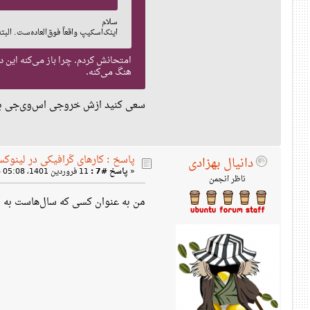
سلام
اینک‌اسکیپ واقعاً فوق‌العاده‌ست. البته در مورد باز 
امتحانش کردم. چرا باز می‌کنه این د
هنگ می‌کنه.
سعی کنید ازش خروجی اس‌وی‌جی بگی
پاسخ : کارهای گرافیکی در لینوک
دانیال بهزادی
«
پاسخ #7 :
11 فروردین 1401، 05:08 ب‌ظ »
ناظر انجمن
من به عنوان کسی که سال‌هاست به صورت ح