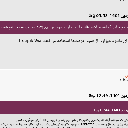
دانلود میزارن از همین فرمت‌ها استفاده می‌کنند. مثلا freepik
س
میکنم اینه که یکسری وکتور کنار هم میچینم و خروجی jpg ازش میگیرم، همین.