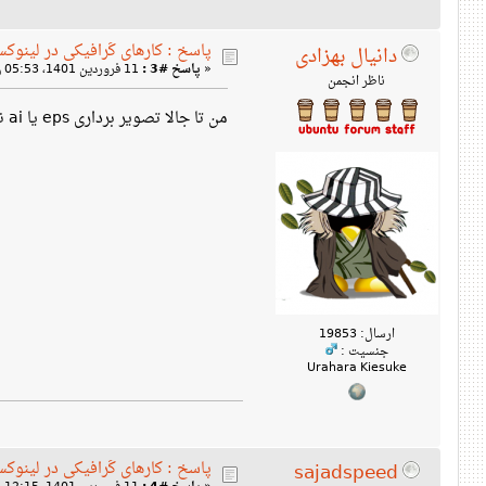
پاسخ : کارهای گرافیکی در لینوک
دانیال بهزادی
«
پاسخ #3 :
11 فروردین 1401، 05:53 ق‌ظ »
ناظر انجمن
من تا جالا تصویر برداری eps یا ai ندیدم جایی گذاشته باشن. قالب استاندارد تصویر برداری svg است و همه‌جا هم همین استفاده می‌شه.
ارسال: 19853
جنسیت :
Urahara Kiesuke
پاسخ : کارهای گرافیکی در لینوک
sajadspeed