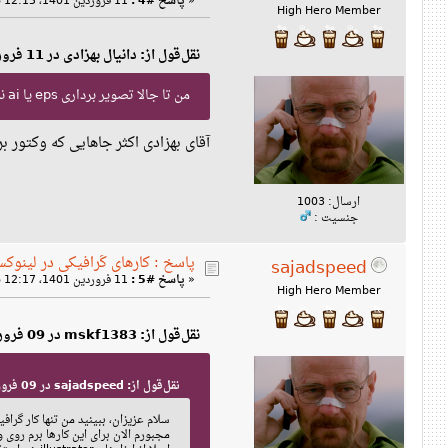
«
پاسخ #4 :
11 فروردین 1401، 12:15 ب‌ظ »
High Hero Member
نقل‌قول از: دانیال بهزادی در 11 فروردین 1401، 05:53 ق‌ظ
من تا جالا تصویر برداری eps یا ai ندیدم جایی گذاشته باشن. قالب استاندارد تصویر برداری svg است و همه‌جا هم همین استفاده می‌شه.
آقای بهزادی اکثر جاهایی که وکتور برای 
ارسال: 1003
جنسیت :
پاسخ : کارهای گرافیکی در لینوک
sajadspeed
«
پاسخ #5 :
11 فروردین 1401، 12:17 ب‌ظ »
High Hero Member
نقل‌قول از: mskf1383 در 09 فروردین 1401، 12:49 ب‌ظ
نقل‌قول از: sajadspeed در 09 فروردین 1401، 11:44 ق‌ظ
سلام عزیزان، ببینید من تنها کار گرافیکی که 