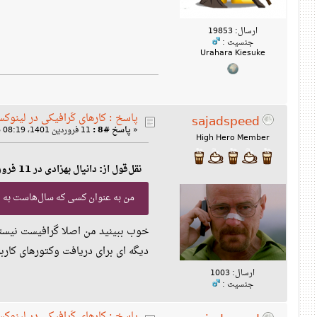
ارسال: 19853
جنسیت :
Urahara Kiesuke
پاسخ : کارهای گرافیکی در لینوک
sajadspeed
«
پاسخ #8 :
11 فروردین 1401، 08:19 ب‌ظ »
High Hero Member
نقل‌قول از: دانیال بهزادی در 11 فروردین 1401، 05:08 ب‌ظ
من به عنوان کسی که سال‌هاست به صورت ح
خوب ببینید من اصلا گرافیست نیستم
دیگه ای برای دریافت وکتورهای کاربردی میشناسید که svg باشه فر
ارسال: 1003
جنسیت :
پاسخ : کارهای گرافیکی در لینوک