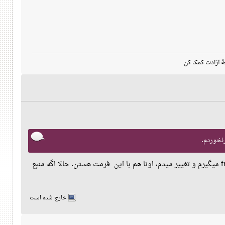
هٔ آزادت کمک کن
ولی خوب درد مجبوری چندتا چیز از freepik میگیرم و تغییر میدم، اونا هم با این فرمت هستن. حالا اگه منبع
خارج شده است