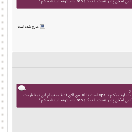
خارج شده است
مجبورم الان برای این کارها برم روی ویندوز و نرم افزار مسخره illustrator، چون اکثر وکتورهایی که از سایت های معروف دانلود میکنم یا eps است یا ai. من الان فقط میخوام این دوتا فرمت