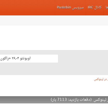
ا
کانال IRC
سرویس Pastebin
اوبونتو ۲۶٫۰۴ «راکون ثابت‌قدم» با پشتیبانی بلند مدّت منتشر شد 🎊
 در لینوکس
س (دفعات بازدید: 7113 بار)