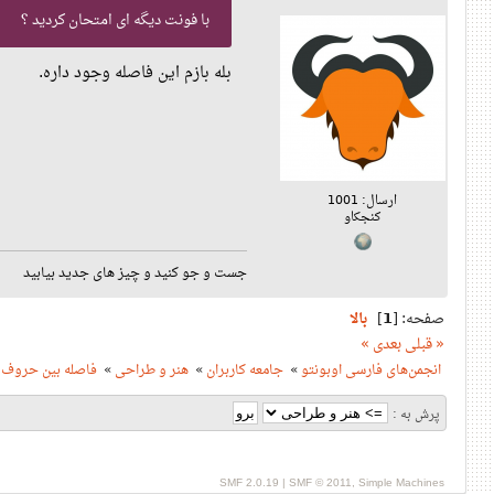
با فونت دیگه ای امتحان کردید ؟
بله بازم این فاصله وجود داره.
ارسال: 1001
کنجکاو
جست و جو کنید و چیز های جدید بیابید
صفحه: [
1
]
بالا
« قبلی
بعدی »
انجمن‌های فارسی اوبونتو
»
جامعه کاربران
»
هنر و طراحی
»
فاصله بین حروف 
پرش به :
SMF 2.0.19
|
SMF © 2011
,
Simple Machines