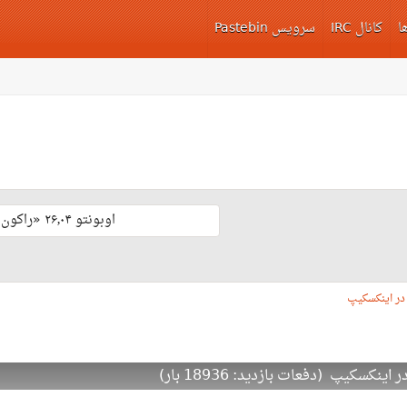
ا
کانال IRC
سرویس Pastebin
اوبونتو ۲۶٫۰۴ «راکون ثابت‌قدم» با پشتیبانی بلند مدّت منتشر شد 🎊
در اینکسکیپ
سکیپ (دفعات بازدید: 18936 بار)