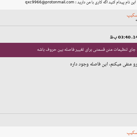
کنید اگه کاری با من دارید : qxc9966@protonmail.com
سکیپ
ید جای تنظیمات متن قسمتی برای تغییر فاصله بین حروف باشه
و منفی میکنم، این فاصله وجود داره
سکیپ