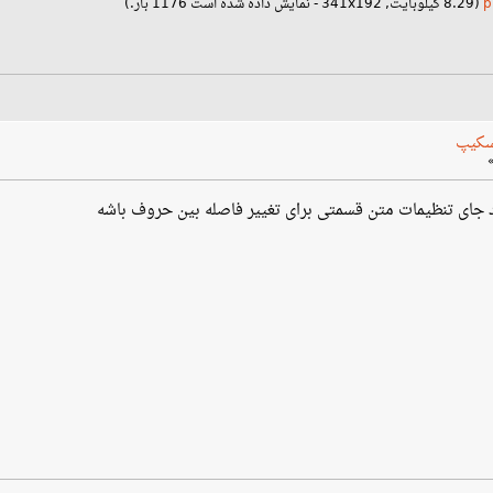
(8.29 کیلوبایت, 341x192 - نمایش داده شده است 1176 بار.)
سکیپ
د جای تنظیمات متن قسمتی برای تغییر فاصله بین حروف باشه