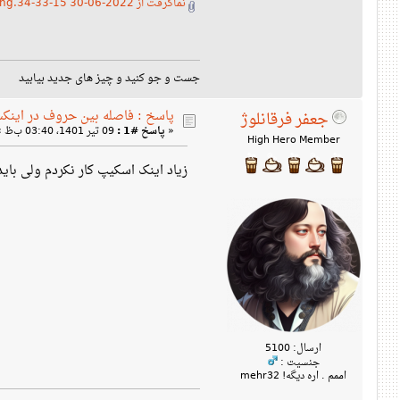
نماگرفت از 2022-06-30 15-33-34.png
جست و جو کنید و چیز های جدید بیابید
پاسخ : فاصله بین حروف در اینک
جعفر فرقانلوژ
«
پاسخ #1 :
09 تیر 1401، 03:40 ب‌ظ »
High Hero Member
زیاد اینک اسکیپ کار نکردم ولی بای
ارسال: 5100
جنسیت :
اممم . اره دیگه! mehr32