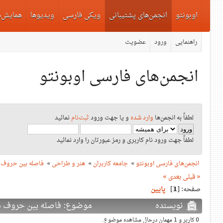
اوبونتو
انجمن‌های پشتیبانی
ویکی فارسی
ویدیوها
همایش‌ه
راهنمایی
ورود
عضویت
انجمن‌های فارسی اوبونتو
لطفاً به انجمن‌ها
وارد شده
و یا جهت ورود
ثبت‌نام
نمائید
لطفاً جهت ورود نام کاربری و رمز عبورتان را وارد نمائید
انجمن‌های فارسی اوبونتو
»
جامعه کاربران
»
هنر و طراحی
»
فاصله بین حروف 
« قبلی
بعدی »
صفحه: [
1
]
پایین
نویسنده
موضوع: فاصله بین حروف در اینک
0 کاربر و 1 مهمان درحال مشاهده موضوع.