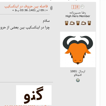
فاصله بین حروف در اینکسکیپ
🇮🇷
«
:
09 تیر 1401، 03:36 ب‌ظ »
رضا حسین‌زاده
High Hero Member
سلام
چرا در اینکسکیپ بین بعضی از حرو
ارسال: 1001
کنجکاو