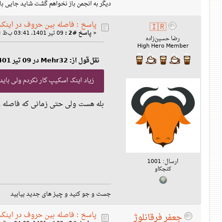
دیگر به انجمن باز نخواهم گشت شاید جایی با این نام پیدام 
پاسخ : فاصله بین حروف در اینک
🇮🇷
«
پاسخ #2 :
09 تیر 1401، 03:41 ب‌ظ »
رضا حسین‌زاده
High Hero Member
نقل‌قول از: Mehr32 در 09 تیر 1401، 03:40 ب‌ظ
زیاد اینک اسکیپ کار نکردم ولی با
بله هست ولی حتی زمانی که فاصله ر
ارسال: 1001
کنجکاو
جست و جو کنید و چیز های جدید بیابید
پاسخ : فاصله بین حروف در اینک
جعفر فرقانلوژ