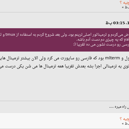
چیه ؟
من قدیم‌ه
سی رو درست نشون می ده تقریبا (:
خوبی ساپورت می کنن.
 راه میره ....
چیه ؟