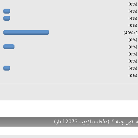
10 
چیه ؟ (دفعات بازدید: 12073 بار)