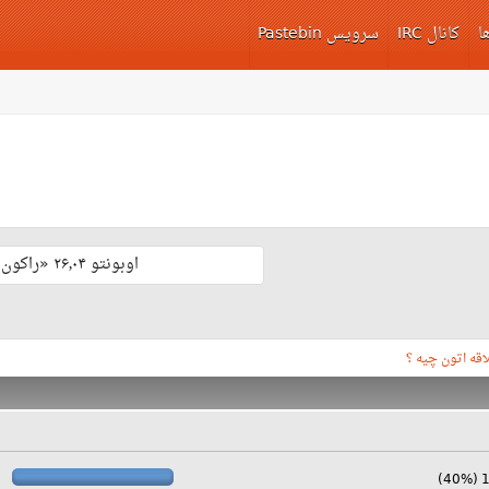
ا
کانال IRC
سرویس Pastebin
اوبونتو ۲۶٫۰۴ «راکون ثابت‌قدم» با پشتیبانی بلند مدّت منتشر شد 🎊
اقه اتون چیه ؟
10 