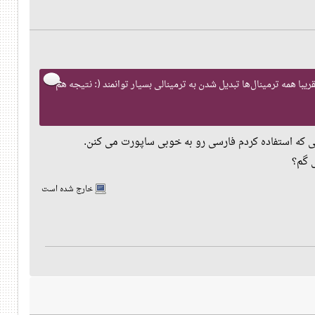
ا خیلی ترمینال تست / عوض می‌کردم و ترمیناتور اصلی‌ترینم بود. ولی بعد شروع کردم به استفاده از tmux و تقریبا همه ترمینال‌ها تبدیل شدن به ترمینالی بسیار توانمند (: نتیجه هم
خارج شده است