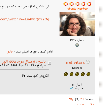
تی ماکس اجازه می ده صفحه رو چند 
be.com/watch?v=En4wcQnY2Og
ارسال: 1640
آزادی کیبورد حق هر انسان است -
جادی
پاسخ : ترمینال مورد علاقه اتون 
mativiters
«
پاسخ #32 :
21 خرداد 1401، 12:40 ق‌ظ »
Newbie
الکریتی کجاست :'(
ارسال: 5
جنسیت :
صفحه:
1
2
[
3
]
بالا
« قبلی
بعدی »