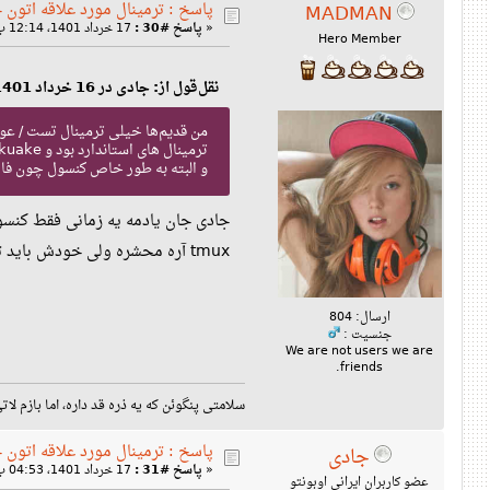
پاسخ : ترمینال مورد علاقه اتون 
MADMAN
«
پاسخ #30 :
17 خرداد 1401، 12:14 ب‌ظ »
Hero Member
نقل‌قول از: جادی در 16 خرداد 1401، 03:15 ب‌ظ
ترمینال های استاندارد بود و yakuake که یه چیزی دم دست آدم باشه.
و البته به طور خاص کنسول چون فار
جادی جان یادمه یه زمانی فقط کنسول و mlterm بود که فارسی رو ساپورت می کرد ولی الان بیشتر ترمینال هایی که استفاده کردم فارسی رو به 
tmux آره محشره ولی خودش باید توی یه ترمینالی اجرا بشه بعدش تقریبا همه ترمینال ها می شن یکی درست می گم؟
ارسال: 804
جنسیت :
We are not users we are
friends.
سلامتی پنگوئن که یه ذره قد داره، اما بازم لاتی
پاسخ : ترمینال مورد علاقه اتون 
جادی
«
پاسخ #31 :
17 خرداد 1401، 04:53 ب‌ظ »
عضو کاربران ایرانی اوبونتو