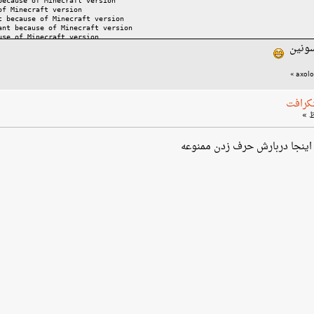
because of Minecraft version
of Minecraft version
t because of Minecraft version
ant because of Minecraft version
use of Minecraft version
سونین
exit code
f exit code
use of OS
»
e of OS
 of exit code
نکرافت
اینجا دربارش حرف زدن ممنوعه