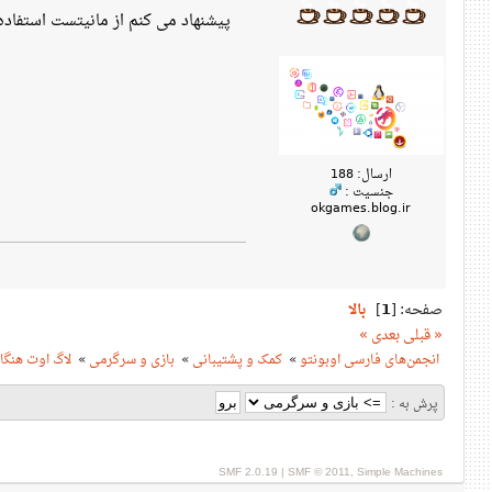
پیشنهاد می کنم از مانیتست استفاده.
ارسال: 188
جنسیت :
okgames.blog.ir
بالا
]
1
صفحه: [
« قبلی
بعدی »
لاگ اوت هنگا
»
بازی و سرگرمی
»
کمک و پشتیبانی
»
انجمن‌های فارسی اوبونتو
پرش به :
SMF 2.0.19
|
SMF © 2011
,
Simple Machines