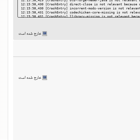
12:15:58,429 [CrashEntry] old-forge-newer-java is not relevant 
12:15:58,430 [CrashEntry] direct-close is not relevant because 
12:15:58,430 [CrashEntry] incorrent-mods-version is not relevan
12:15:58,431 [CrashEntry] codechicken-core-missing is not relev
12:15:58,431 [CrashEntry] llibrary-missing is not relevant beca
12:15:58,433 [CrashEntry] metaspace is not relevant because of 
12:15:58,434 [CrashEntry] memory-leak is not relevant because o
12:15:58,436 [CrashEntry] invalid-username is not relevant beca
خارج شده است
12:15:58,436 [CrashEntry] firewall-block is not relevant becaus
12:15:58,440 [CrashEntry] bad-mainclass is not relevant because
12:15:58,441 [CrashManager] Done in 841 ms
12:15:58,446 [CrashFrame] Unknown crash proceeded
خارج شده است