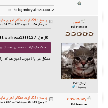
Its The legendery alireza138812
پاسخ : لاگ اوت هنگام اجرای مای
متی
11 خرداد 1402، 04:23 ب‌ظ »
پاسخ #2 :
«
Full Member
نقل‌قول از: alireza138812 در 11 خرداد 1402، 01:08 ب‌ظ
سلام ماینکرافت انحصاری هستش و 
مشکل من با لانچره، لانچر هم که ازا
ارسال: 150
جنسیت :
پاسخ : لاگ اوت هنگام اجرای مای
ehsanavy
15 خرداد 1402، 11:54 ب‌ظ »
پاسخ #3 :
«
Full Member