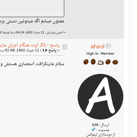
ممنون میشم اگه میتونین دستی بر
آخرین ویرایش: 11 خرداد 1402، 04:24 ب‌ظ توسط axolotl
«
پاسخ : لاگ اوت هنگام اجرای مای
aFard
11 خرداد 1402، 01:08 ب‌ظ »
پاسخ #1 :
«
High Sr. Member
سلام ماینکرافت انحصاری هستش و 
ارسال: 638
جنسیت :
از دوستاران لینوکس