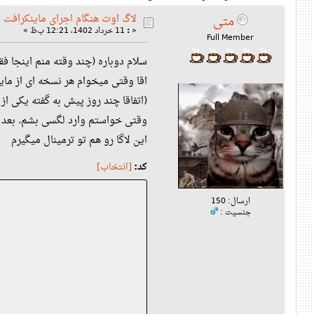
لاگ اوت هنگام اجرای ماینکرافت
متی
11 خرداد 1402، 12:21 ب‌ظ »
:
«
Full Member
سلام دوباره (چند وقته منم اینجا 
اقا وقتی میخوام هر نسخه ای از م.
وقتی خواستم وارد لگسی بشم. بعد .
این لاگا رو هم تو ترمینال میگیرم
کد:
[انتخاب]
ارسال: 150
جنسیت :