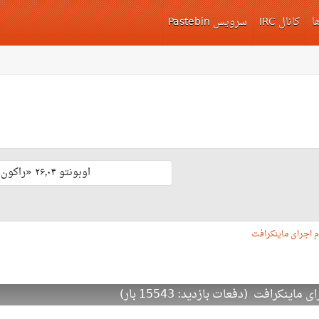
ا
کانال IRC
سرویس Pastebin
اوبونتو ۲۶٫۰۴ «راکون ثابت‌قدم» با پشتیبانی بلند مدّت منتشر شد 🎊
م اجرای ماینکرافت
ینکرافت (دفعات بازدید: 15543 بار