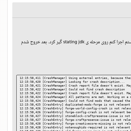
(اتفاقا چند روز پیش به گفته یکی از دوستای کافرمون رفتم لونار کلاینت ریختم با appimage. بعد از اینکه خواستم اجرا کنم روی مرحله ی stating jdk گیر کرد. بعد خروج شدم
12:15:58,411 [CrashManager] Using external entries, because the
12:15:58,420 [CrashManager] Looking for crash description...
12:15:58,421 [CrashManager] Crash report file doesn't exist. Ma
12:15:58,422 [CrashManager] Could not find crash description
12:15:58,422 [CrashManager] Crash report file doesn't exist. Ma
12:15:58,424 [CrashManager] All patterns are met. Working on a 
12:15:58,424 [CrashManager] Could not find mods that caused the
12:15:58,425 [CrashEntry] duplicated-mods-forge is not relevant
12:15:58,426 [CrashEntry] forge-world-config-crash is not relev
12:15:58,426 [CrashEntry] forge-config-crash is not relevant be
12:15:58,427 [CrashEntry] stoneblock-craftpresense-issue is not
12:15:58,427 [CrashEntry] forge-craftpresense-issue is not rele
12:15:58,428 [CrashEntry] forge-creativecore-missing is not rel
12:15:58,428 [CrashEntry] notenoughids-required is not relevant