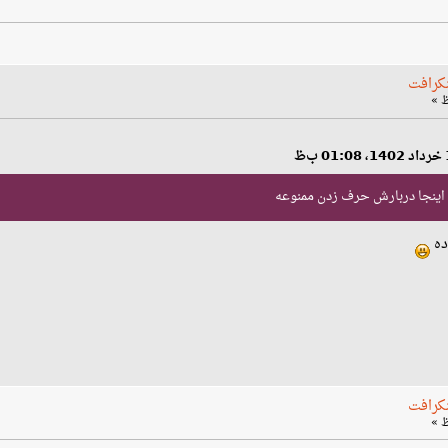
نکرافت
اینجا دربارش حرف زدن ممنوعه
ده
نکرافت