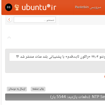
سرویس Pastebi
88
اوبونتو ۲۶
ارسال به دوستان
چاپ صفحه