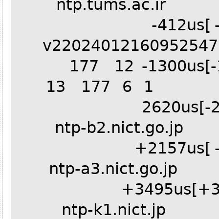
^- ntp.tums.ac.
-412us[
^- v2202401216095
177 12 -1300us[
^+ 193.158.22.13 1 6 177 13
^- ntp-b2.nict.g
+2157us[
^- ntp-a3.nict.go
+3495us[+
^- ntp-k1.nict