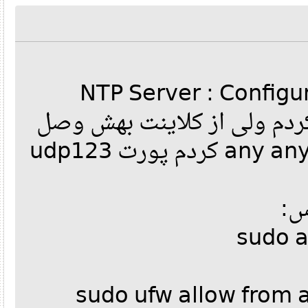
من یه NTP Server : Con
(Chrony) راه اندازی کردم ولی از
نمیشن رول فایروالمم any any کردم پورت udp123
ل
sudo 
sudo ufw allow from