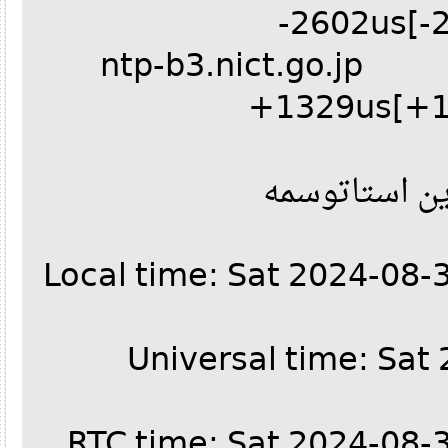
-2602us[
^- ntp-b3.nict.go
+1329us[+
روی سرور ه
Local time: Sat 2024-08
Universal time: Sa