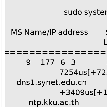
sudo syst
MS Name/IP address S
=================
^- 203.113.174.44 3 6 177 9
^- dns1.synet.edu
+3409us[+
^- ntp.kku.ac.