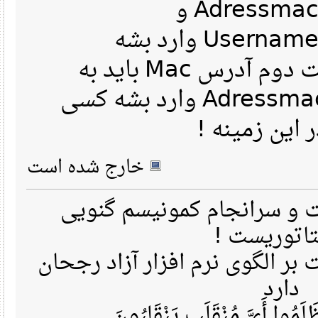
Adressmac@mtnirancell.com و
Username@m
و برای اتصال برای حالت دوم آدرس Mac باید به
صورت Adressmac@irancell.ir وارد بشه کسی
 این زمینه
خارج شده است
 سرانجام کمونیسم گنویی
تاتوریست
ر الگوی نرم افزار آزاد رجحان
دارد
مُوا أَيَّ مُنْقَلَبٍ يَنْقَلِبُونَ