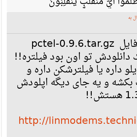
مُوا أَيَّ مُنْقَلَبٍ يَنْقَلِبُونَ
ه
سلام من نیاز فوری به فایل pctel-0.9.6.tar.gz
ک دانلودش تو اون بود فیلتره
داره یا فیلترشکن داره و
بکشه و یه جای دیگه اپلودش
http://linmodems.techni