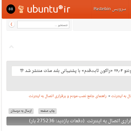
سرویس Pastebi
88
ت منتشر شد
راهنمای جامع نصب مودم و برقراری اتصال به اینترنت
»
 اینترنت
چاپ صفحه
ارسال به دوستان
 به اینترنت (دفعات بازدید: 275236 بار