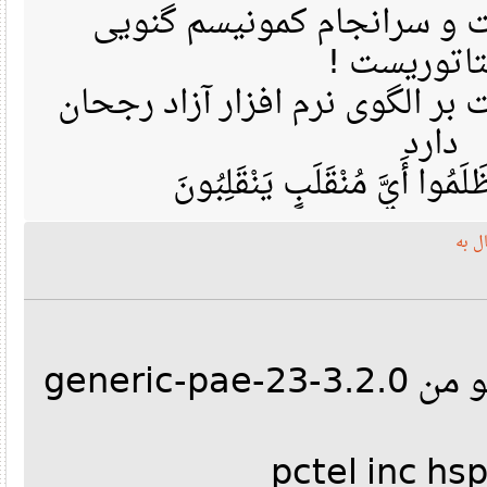
 سرانجام کمونیسم گنویی
تاتوریست
ر الگوی نرم افزار آزاد رجحان
دارد
مُوا أَيَّ مُنْقَلَبٍ يَنْقَلِبُونَ
ه
مشخصات کرنل اوبونتو من 3.2.0-23-generic-pae
و مشخصات مودم من pctel inc