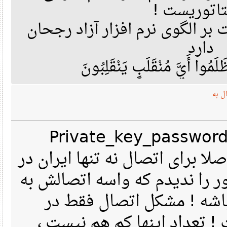
تاتوریست
ر الگوی نرم افزار آزاد رجحان
دارد
مُوا أَيَّ مُنْقَلَبٍ يَنْقَلِبُونَ
ه
دوستان هرچی درباره Private_key_passw
 برای اتصال نه تنها ایران در
ا ندیدم که واسه اتصالش به
شه ! مشکل اتصال فقط در
انتخاب نوع EAP داد اینها کم هم نیست