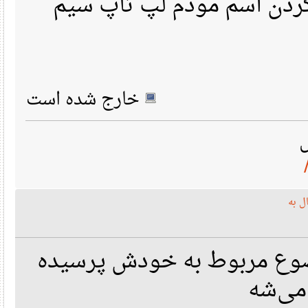
کردن اسم مودم لپ تاپ سیم
   0403 Audio device: NVIDIA Corporation High Definition Aud
or under Ubuntu related Linuxes
      Primary device ID:  10de:0be4
sudo chmod a+x /usr/sbin/pppd
 Support type needed or chipset:
PCTEL
Checking settings of:
/etc/ppp/options
asyncmap 0
    At http://linmodems.technion.ac.il/pctel-linux
noauth
 Get the pctel-0.9.7-9-rht-10.tar.gz
crtscts
 Unpack under Linux with:
lock
    tar zxf pctel*.tar.gz
hide-password
 and read instuctions therein.
modem
خارج شده است
  Read DOCs/Pctel.txt and Modem/DOCs/YourSystem.txt for foll
lcp-echo-interval 30
lcp-echo-failure 4
 Writing DOCs/Pctel.txt
noipx
In case of a message like:
Predictive  diagnostics for card in bus 04:01.0:
   Warning: Could not modify /etc/ppp/pap-secrets: Permission d
Modem chipset  detected on
see http://linmodems.technion.ac.il/bigarch/archive-sixth/msg04
NAME="Modem: PCTel Inc HSP MicroModem 56 "
CLASS=0703
For guidance on FAX usage, get from http://linmodems.technion.a
PCIDEV=134d:7890
It has samples for a modem using port /dev/ttySL0, which must b
SUBSYS=134d:0001
IRQ=19
Read Modem/DOCs/YourSystem.txt concerning other COMM channels: 
ه
HDA2=00:1b.0
Which can interfere with Browser naviagation.
HDA2=01:00.1
IDENT=PCTEL
 Don't worry about the following, it is for experts should trou
==========================================================
 For candidate modem in:  04:01.0
وع مربوط به خودش پرسیده
   0703 Modem: PCTel Inc HSP MicroModem 56 
 Checking for modem support lines:
      Primary device ID:  134d:7890
 --------------------------------------
 Support type needed or chipset:
PCTEL
     /device/modem symbolic link:   
ی‌شه
slmodemd created symbolic link /dev/ttySL0:  
     Within /etc/udev/ files:
    At http://linmodems.technion.ac.il/pctel-linux
 Get the pctel-0.9.7-9-rht-10.tar.gz
     Within /etc/modprobe.conf files: