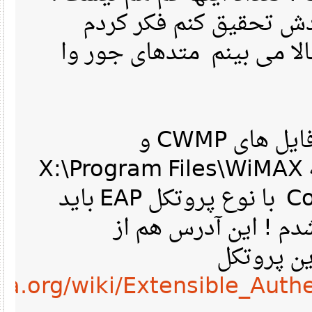
 تحقیق کنم فکر کردم
 حالا می بینم متدهای جور وا
دوستان یه ربطی بین فایل های CWMP و
DebugAuth در پوشه X:\Program Files\WiMA
Connection Manager با نوع پروتکل EAP باید
م ! این آدرس هم از
edia.org/wiki/Extensible_Aut