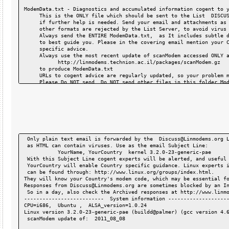
ModemData.txt - Diagnostics and accumulated information cogent 
     This is the ONLY file which should be sent to the List  DI
     if further help is needed. Send your email and attachments
     other formats are rejected by the List Server, to avoid vi
     Always send the ENTIRE ModemData.txt,  as It includes subt
     to best guide you. Please in the covering email mention yo
     specific advice.
     Always use the most recent update of scanModem accessed ON
   http://linmodems.technion.ac.il/packages/scanModem.g
     to produce ModemData.txt
     URLs to cogent advice are regularly updated, so your probl
     Please Do NOT send  Do NOT send other files in this folder
Several informative files without diagnostics are in the DOCs s
A file(s) specific to your modem chipset will be written, such 
  Smartlink.txt, Conexant.txt, Intel.txt , etc
YourModem.txt - Guidance about operating your particular System
     It should NOT be sent to Discuss@linmodems.org
 Only plain text email is forwarded by the  Discuss@Linmodems.o
Rational.txt - Motivations of this scanModem package.  
 as HTML can contain viruses. Use as the email Subject Line:
           YourName, YourCountry  kernel 3.2.0-23-generic-pae 
DriverCompiling.txt -  Explains the roles of additional files w
 With this Subject Line cogent experts will be alerted, and use
   to support compiling of modem drivers, and the steps to take
 YourCountry will enable Country specific guidance. Linux exper
 can be found through: http://www.linux.org/groups/index.html.
SoftModem.txt - Information and instructions about "soft modems
They will know your Country's modem code, which may be essentia
     For these modems, additional steps may be necessary for ch
Responses from Discuss@Linmodems.org are sometimes blocked by a
     The primary PCI ID is that of the host audio or modem cont
 So in a day, also check the Archived responses at http://www.l
--------------------------  System information ----------------
ModemTesting.txt SHOULD be read, but after drivers have been in
CPU=i686,  Ubuntu ,  ALSA_version=1.0.24
Linux version 3.2.0-23-generic-pae (buildd@palmer) (gcc version
InfoGeneral.txt has general information about the status of win
 scanModem update of:  2011_08_08
    Do read it if ModemData.txt  reports that your current mode