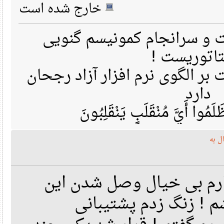
خارج شده است
 سرانجام کمونیسم گنویی
تاتوریست
ر الگوی نرم افزار آزاد رجحان
دارد
مُوا أَيَّ مُنْقَلَبٍ يَنْقَلِبُونَ
ه
م بی خیال وصل شدن این
! زنگ زدم پشتیبانی