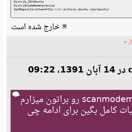
Distrib_ID=Ubuntu
Unsubscribe.txt - Howto terminate email tranmissions from the L
DistribCodeName=precise
AptRepositoryStem=http://ir.archive.ubuntu.com/ubuntu/
If you are Linux newcomer, please do locate your local Linux gr
    http://www.linux.org/groups/index.html  .  If you are not c
    a local Linux user can often be of substantial assistance i
Presently install your Linux Distributions dkms package. It pro
خارج شده است
following upgrade of your kernel.  For details see http://linux
 There are no blacklisted modem drivers in /etc/modprobe*  file
ه
 Potentially useful modem drivers now loaded are:
       snd_hda_intel           
If a USB modem or cellphone is attached and was not detected, p
provide available information in your request to discuss@linmod
Candidate PCI devices with modem chips are:
نقل‌قول از: djjafar90 در 14 آبان 1391، 09:22
04:01.0 Modem: PCTel Inc HSP MicroModem 56 (rev 02)
00:1b.0 Audio device: Intel Corporation N10/ICH 7 Family High D
01:00.1 Audio device: NVIDIA Corporation High Definition Audio 
High Definition Audio cards can host modem chips.
For candidate card in slot 04:01.0, firmware information and bo
 PCI slot
PCI ID
SubsystemID
Name
سلام.من نتایج اجرای scanmodem رو براتون میزارم
 ----------
---------
---------
--------------
 04:01.0
134d:7890
134d:0001
Modem: PCTel In
ت کامل بگین برای ادامه چی
 Modem interrupt assignment and sharing: 
 19:          0          0   IO-APIC-fasteoi   uhci_hcd:usb3
 --- Bootup diagnostics for card in PCI slot 04:01.0 ----
[    0.196114] pci 0000:04:01.0: [134d:7890] type 0 class 0x000
[    0.196141] pci 0000:04:01.0: reg 10: [io  0xdf00-0xdf3f]
[    0.196246] pci 0000:04:01.0: supports D2
[    0.196251] pci 0000:04:01.0: PME# supported from D0 D2 D3ho
[    0.196259] pci 0000:04:01.0: PME# disabled