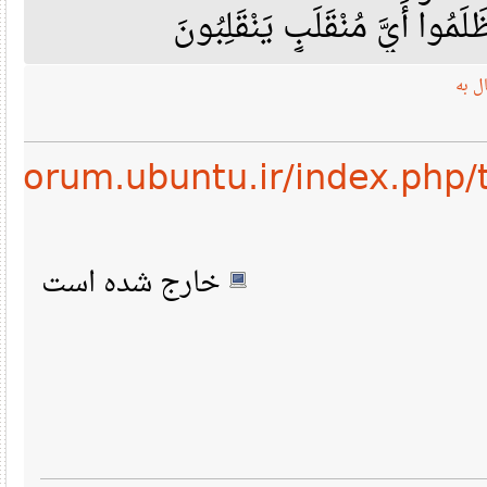
مُوا أَيَّ مُنْقَلَبٍ يَنْقَلِبُونَ
ه
://forum.ubuntu.ir/index.ph
خارج شده است