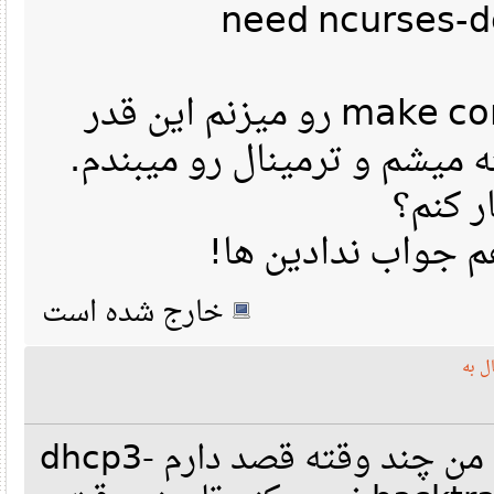
need ncurses-
[   11.739425] snd_hda_intel 0000:00:1b.0: irq 44 for MSI/MS
[   11.739462] snd_hda_intel 0000:00:1b.0: setting latency t
 Writing DOCs/Pctel.txt
[   11.828283] input: HDA Intel Line as /devices/pci0000:00/
[   11.829821] input: HDA Intel Front Mic as /devices/pci000
[   11.830173] input: HDA Intel Rear Mic as /devices/pci0000
Predictive  diagnostics for card in bus 04:01.0:
[   11.830465] input: HDA Intel Front Headphone as /devices/
Modem chipset  detected on
وقتی هم که فقط make config رو میزنم این قدر
[   11.830777] input: HDA Intel Line-Out as /devices/pci0000
NAME="Modem: PCTel Inc HSP MicroModem 56 "
CLASS=0703
 The PCI slot 00:1b.0 of the modem card may be disabled earl
PCIDEV=134d:7890
میشم و ترمینال رو میبندم
 a bootup process,  but then enabled later. If modem drivers
SUBSYS=134d:0001
 but the  modem is not responsive, read DOCs/Bootup.txt abou
IRQ=19
 Send dmesg.txt along with ModemData.txt to discuss@linmodem
HDA2=00:1b.0
 if help is needed.
HDA2=01:00.1
 کنم؟
IDENT=PCTEL
For candidate card in slot 01:00.1, firmware information and
 For candidate modem in:  04:01.0
 جواب ندادین ها
 PCI slot
PCI ID
SubsystemID
Name
   0703 Modem: PCTel Inc HSP MicroModem 56 
 ----------
---------
---------
------------
      Primary device ID:  134d:7890
 01:00.1
10de:0be4
10de:0000
Audio device
 Support type needed or chipset:
PCTEL
خارج شده است
 Modem interrupt assignment and sharing: 
 17:        322        310   IO-APIC-fasteoi   snd_hda_intel
    At http://linmodems.technion.ac.il/pctel-linux
 --- Bootup diagnostics for card in PCI slot 01:00.1 ----
 Get the pctel-0.9.7-9-rht-10.tar.gz
[    0.190104] pci 0000:01:00.1: [10de:0be4] type 0 class 0x
 Unpack under Linux with:
[    0.190122] pci 0000:01:00.1: reg 10: [mem 0xfcffc000-0xf
    tar zxf pctel*.tar.gz
ه
[   12.622219] snd_hda_intel 0000:01:00.1: PCI INT B -> GSI 
 and read instuctions therein.
[   12.622292] snd_hda_intel 0000:01:00.1: setting latency t
  Read DOCs/Pctel.txt and Modem/DOCs/YourSystem.txt for follow 
[   13.540199] input: HDA NVidia HDMI/DP,pcm=9 as /devices/p
[   13.540617] input: HDA NVidia HDMI/DP,pcm=8 as /devices/p
 Writing DOCs/Pctel.txt
[   13.540866] input: HDA NVidia HDMI/DP,pcm=7 as /devices/p
سلام یک سوال دارم .... من چند وقته قصد دارم dhcp3-
[   13.541107] input: HDA NVidia HDMI/DP,pcm=3 as /devices/p
 Completed candidate modem analyses.
=== Finished firmware and bootup diagnostics, next deducing 
 The base of the UDEV device file system is: /dev/.udev