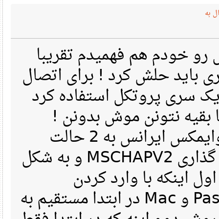
ه
 خودم هم فهمیدم تقریبا
باید حلش کرد ! برای اتصال
یک سری پروتکل استفاده کرد
ا بقیه نتونن موش بدونن
روش اتصال در شبکه وایمکس ایرانس به 2 حالت
EAP TTLS با نحوه کد گذاری MSCHAPV2 و به شکل
EAP TLS که با وارد کردن
Username و Password و Mac در ابتدا مستقیم به