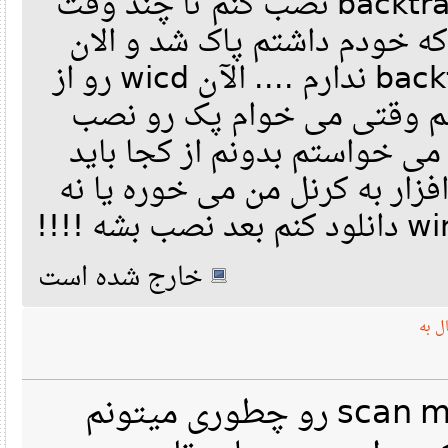
server رو روی backtrack5 r3 نصب کنم تا چند وقت
Predictive  diagnostics for card in bus 00:1b.0:
 Versions adequately match for the compiler installed: 4.6.3
Modem chipset  detected on
             and the compiler used in kernel assembly: 4.6
 خودم داشتم پاک شد و الان
NAME="Audio device: Intel Corporation N10/ICH 7 Family High 
CLASS=0403
 linux-headers-3.2.0-23-generic-pae resources needed for compil
PCIDEV=8086:27d8
 The patch utility is needed for compiling ALSA drivers, and po
wicd رو هم روی backtrack ندارم .... الآن wicd رو از
SUBSYS=1458:a002
IRQ=44
 If compiling is necessary packages must be installed, providin
IDENT=PCTEL
 linux-headers-3.2.0-23-generic-pae
طریق win تی می خوام پک رو نصب
 For candidate modem in:  00:1b.0
کنم erorr واستم بدونم از کجا باید
   0403 Audio device: Intel Corporation N10/ICH 7 Family Hig
If a driver compilation fails, with message including some lack
      Primary device ID:  8086:27d8
Some additional kernel-header files need installation to /usr/i
 Support type needed or chipset:
PCTEL
and any of its dependents, under Ubuntu linux-libc-dev
زار به کرنل من می خوره یا نه
If an alternate ethernet connection is available,
    At http://linmodems.technion.ac.il/pctel-linux
$  apt-get update
 Get the pctel-0.9.7-9-rht-10.tar.gz
$  apt-get -s install linux-kernel-devel
 Unpack under Linux with:
will install needed packages.
    tar zxf pctel*.tar.gz
For Debian/Ubuntu related distributions, run the following comm
 and read instuctions therein.
خارج شده است
  Read DOCs/Pctel.txt and Modem/DOCs/YourSystem.txt for foll
Otherwise packages have to be found through http://packages.ubu
Once downloaded and transferred into a Linux partition,
 Writing DOCs/Pctel.txt
they can be installed alltogether with:
$ sudo dpkg -i *.deb
ه
Predictive  diagnostics for card in bus 01:00.1:
Modem chipset  detected on
Checking pppd properties:
NAME="Audio device: NVIDIA Corporation High Definition Audio
-rwsr-xr-- 1 root dip 273272 ±غ
CLASS=0403
PCIDEV=10de:0be4
In case of an "error 17" "serial loopback" problem, see:
دوستان برنامه scan modem رو چطوری میتونم
SUBSYS=10de:0000
    http://linmodems.technion.ac.il/linmodems/archive-sixth/msg
IRQ=17
IDENT=PCTEL
To enable dialout without Root permission do:
$ su - root  (not for Ubuntu)
 For candidate modem in:  01:00.1
        sudo chmod a+x /usr/sbin/pppd