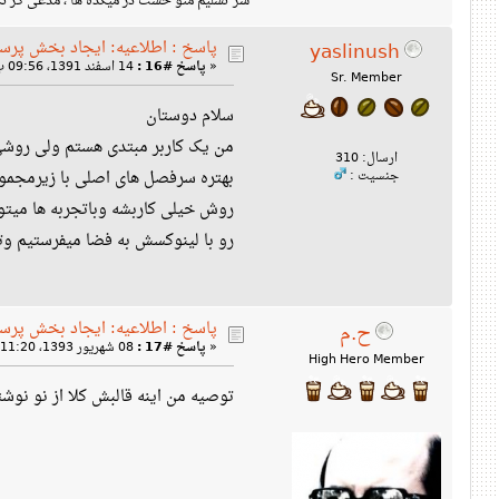
سر تسلیم منو خشت در میکده ها ، مدعی گر 
پاسخ : اطلاعیه: ایجاد بخش پرس
yaslinush
«
پاسخ #16 :
14 اسفند 1391، 09:56 ب‌ظ »
Sr. Member
سلام دوستان
من یک کاربر مبتدی هستم ولی روشی 
ارسال: 310
بهتره سرفصل های اصلی با زیرمجمو
جنسیت :
روش خیلی کاربشه وباتجربه ها میتونن
رو با لینوکسش به فضا میفرستیم 
پاسخ : اطلاعیه: ایجاد بخش پرس
ح.م
«
پاسخ #17 :
08 شهریور 1393، 11:20 ب‌ظ »
High Hero Member
توصیه من اینه قالبش کلا از نو نوشته ب