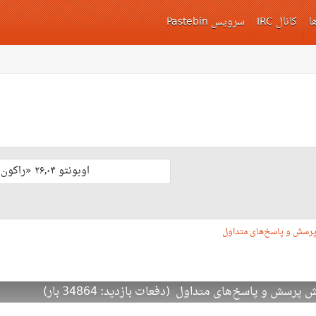
ا
کانال IRC
سرویس Pastebin
اوبونتو ۲۶٫۰۴ «راکون ثابت‌قدم» با پشتیبانی بلند مدّت منتشر شد 🎊
پرسش و پاسخ‌های متداول
ش و پاسخ‌های متداول (دفعات بازدید: 34864 بار)