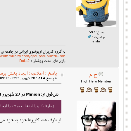
ارسال: 1597
جنسیت :
aliila
به گروه کاربران اوبونتوی ایرانی در جامعه ی 
amcommunity.com/groups/Ubuntu-Iran
بازی های تحت پوشش :
Dota2
پاسخ : اطلاعیه: ایجاد بخش پرس
ح.م
«
پاسخ #21 :
28 شهریور 1393، 09:13 ب‌ظ »
High Hero Member
نقل‌قول از: Minion در 27 شهریور 1393، 10:30 ق‌ظ
از طرف کاربرا انتخاب میشه یا ایجاد 
از طرف همه کاربرها خود به خود می یا