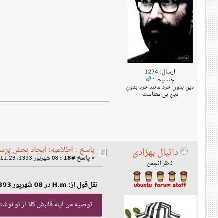
ارسال: 1274
جنسیت :
دین بدون خرد مانند خرد بدون
دین بی معناست
پاسخ : اطلاعیه: ایجاد بخش پرس
دانیال بهزادی
«
پاسخ #18 :
08 شهریور 1393، 11:23 ب‌ظ »
ناظر انجمن
نقل‌قول از: H.m در 08 شهریور 1393، 11:20 ب‌ظ
توصیه من اینه قالبش کلا از نو نوشته بش