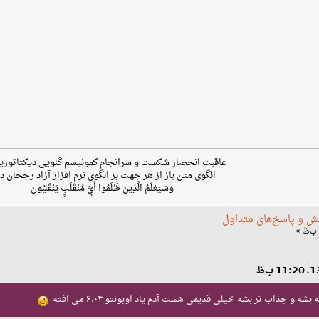
عاقبت انحصار شکست و سرانجام کمونیسم گنویی دیکتاتوری
الگوی متن باز از هر جهت بر الگوی نرم افزار آزاد رجحان دا
وَسَيَعْلَمُ الَّذِينَ ظَلَمُوا أَيَّ مُنْقَلَبٍ يَنْقَلِبُونَ
ش و پاسخ‌های متداول
ه و جذاب تر بشه خیلی قدیمی هست آدم یاد اوبونتو ۶.۰۴ می افته