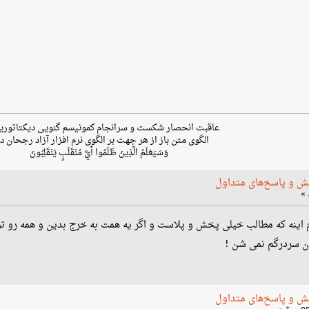
عاقبت انحصار شکست و سرانجام کمونیسم گنویی دیکتاتوری
الگوی متن باز از هر جهت بر الگوی نرم افزار آزاد رجحان دا
وَسَيَعْلَمُ الَّذِينَ ظَلَمُوا أَيَّ مُنْقَلَبٍ يَنْقَلِبُونَ
ش و پاسخ‌های متداول
وم اینه که مطالب خیلی پخش و پلاست و اگر یه همت به خرج بدین و همه رو 
یان سردرگم نمی شن !
ش و پاسخ‌های متداول