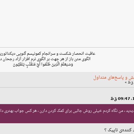
عاقبت انحصار شکست و سرانجام کمونیسم گنویی دیکتاتوری
الگوی متن باز از هر جهت بر الگوی نرم افزار آزاد رجحان دا
وَسَيَعْلَمُ الَّذِينَ ظَلَمُوا أَيَّ مُنْقَلَبٍ يَنْقَلِبُونَ
ش و پاسخ‌های متداول
بهزادی سایت Askubuntu رو دیدید ، من نگاه کردم خیلی روش جالبی برای کمک کردن دارن ، هر کس جوا
 کننده‌ی تاپیک ؟