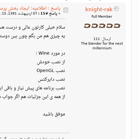
پاسخ : اطلاعیه: ایجاد بخش پرس
knight-rak
«
پاسخ #15 :
07 اردیبهشت 1391، 01:15 ب‌ظ »
Full Member
سلام خیلی کارتون عالی و درست هس
یه چیزی هم من بگم چون بین دوستان 
ارسال: 111
The blender for the next
millennium
در مورد Wine :
از نصب خودش
نصب OpenGL
نصب دایرکتس
نصب برنامه های پیش نیاز و باقی این
از همه ی این جزئیات هم اگر جواب 
موفق باشید