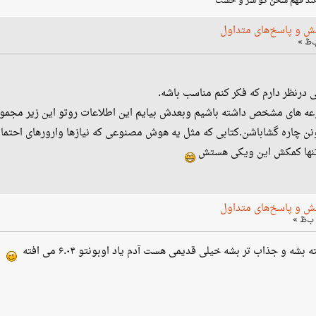
نکند فهم سخن گو سر و خشت
ش و پاسخ‌های متداول
درنظر دارم که فکر کنم مناسب باشه.
عه های مشخص داشته باشیم وبعدش بیایم این اطلاعات روتو این زیر مجموع
 چاره گشاباشن.کتابی که مثل یه هوش مصنوعی که نیازها وارورهای احتمالی رو
وتنها کمکش این ویکی هستش
ش و پاسخ‌های متداول
شه و جذاب تر بشه خیلی قدیمی هست آدم یاد اوبونتو ۶.۰۴ می افته