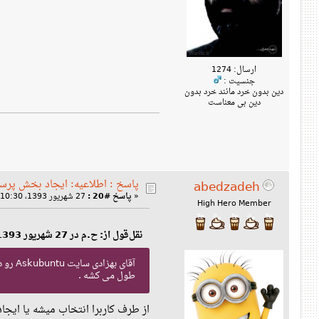
ارسال: 1274
جنسیت :
دین بدون خرد مانند خرد بدون
دین بی معناست
پاسخ : اطلاعیه: ایجاد بخش پرس
abedzadeh
«
پاسخ #20 :
27 شهریور 1393، 10:30 ق‌ظ »
High Hero Member
نقل‌قول از: ح.م در 27 شهریور 1393، 09:47 ق‌ظ
آقای 
طول می کشه .
از طرف کاربرا انتخاب میشه یا ایجاد