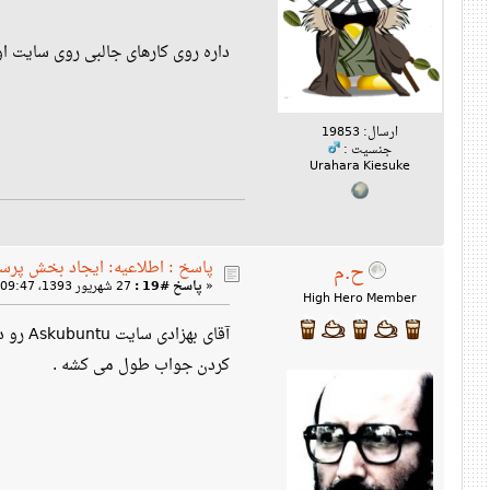
داره روی کارهای جالبی روی سایت ا
ارسال: 19853
جنسیت :
Urahara Kiesuke
پاسخ : اطلاعیه: ایجاد بخش پرس
ح.م
«
پاسخ #19 :
27 شهریور 1393، 09:47 ق‌ظ »
High Hero Member
آقای 
کردن جواب طول می کشه .