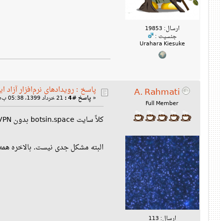
ارسال: 19853
جنسیت :
Urahara Kiesuke
پاسخ : رویدادهای نرم‌افزار آزاد ای
A. Rahmati
«
پاسخ #4 :
21 خرداد 1399، 05:38 ب‌ظ »
Full Member
کلاً سایت botsin.space بدون VPN بالا نمی‌آید.
البته مشکل جدی نیست. بالاخره همه یک VPN د
ارسال: 113