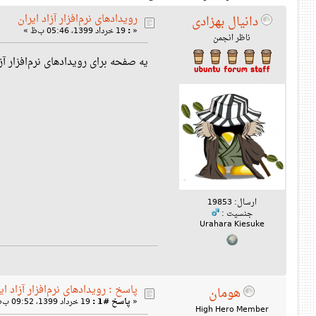
رویدادهای نرم‌افزار آزاد ایران
دانیال بهزادی
«
:
19 خرداد 1399، 05:46 ب‌ظ »
ناظر انجمن
یه صفحه برای رویدادهای نرم‌افزار آ
ارسال: 19853
جنسیت :
Urahara Kiesuke
پاسخ : رویدادهای نرم‌افزار آزاد ای
هومان
«
پاسخ #1 :
19 خرداد 1399، 09:52 ب‌ظ »
High Hero Member