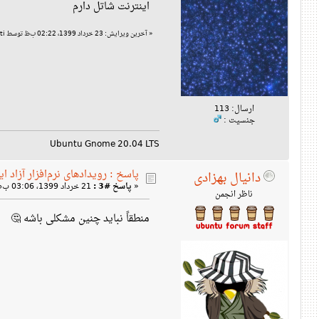
اینترنت شاتل دارم
«
آخرین ویرایش: 23 خرداد 1399، 02:22 ب‌ظ توسط A. Rahmati
ارسال: 113
جنسیت :
Ubuntu Gnome 20.04 LTS
پاسخ : رویدادهای نرم‌افزار آزاد ای
دانیال بهزادی
«
پاسخ #3 :
21 خرداد 1399، 03:06 ب‌ظ »
ناظر انجمن
منطقاً نباید چنین مشکلی باشه 🤔