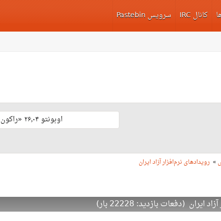
ا
کانال IRC
سرویس Pastebin
اوبونتو ۲۶٫۰۴ «راکون ثابت‌قدم» با پشتیبانی بلند مدّت منتشر شد 🎊
س
»
رویدادهای نرم‌افزار آزاد ایران
یران (دفعات بازدید: 22228 بار)