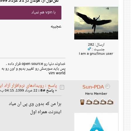
نقل‌قول از: هومان در 21 خرداد 1399، 10:55 ب‌ظ
با vpn هم نمیاد
عجیبه
ارسال: 282
جنسیت :
I am a gnu/linux user
خداوند دنیا رو open source قرار داده .
پس باید سورسش رو تغییر بدیم و اون رو به 
vim world
پاسخ : رویدادهای نرم‌افزار آزاد ای
Sun-PDA
«
پاسخ #8 :
22 خرداد 1399، 04:15 ب‌ظ »
Hero Member
برا من که بدون وی پی ان میاد
اینترنت همراه اول