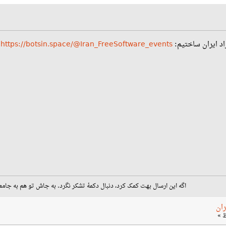
زاد ایران ساختیم:
https://botsin.space/@Iran_FreeSoftware_events
اگه این ارسال بهت کمک کرد، دنبال دکمهٔ تشکر نگرد. به جاش تو هم به جامع
ران