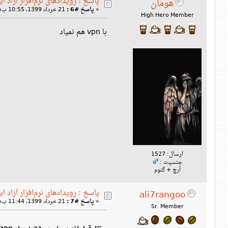
پاسخ : رویدادهای نرم‌افزار آزاد ای
هومان
«
پاسخ #6 :
21 خرداد 1399، 10:55 ب‌ظ »
High Hero Member
با vpn هم نمیاد
ارسال: 1527
جنسیت :
آرچ + گنوم
پاسخ : رویدادهای نرم‌افزار آزاد ای
ali7rangoo
«
پاسخ #7 :
21 خرداد 1399، 11:44 ب‌ظ »
Sr. Member