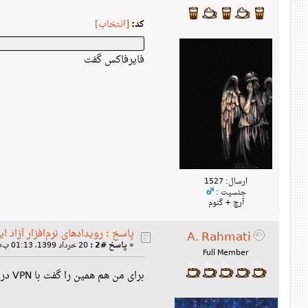
کد:
[انتخاب]
فایرفاکس گفت
ارسال: 1527
جنسیت :
آرچ + گنوم
پاسخ : رویدادهای نرم‌افزار آزاد ای
A. Rahmati
«
پاسخ #2 :
20 خرداد 1399، 01:13 ب‌ظ »
Full Member
برای من هم همین را گفت با VPN درست شد.