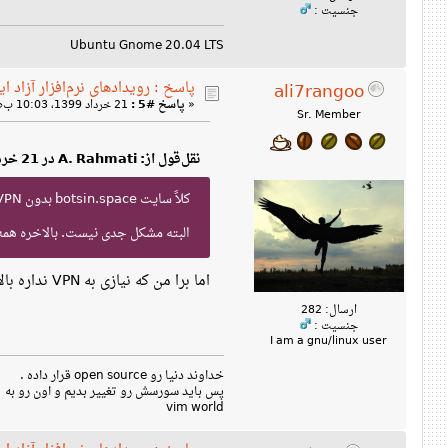
جنسیت :
Ubuntu Gnome 20.04 LTS
پاسخ : رویدادهای نرم‌افزار آزاد ای
ali7rangoo
«
پاسخ #5 :
21 خرداد 1399، 10:03 ب‌ظ »
Sr. Member
نقل‌قول از: A. Rahmati در 21 خرداد 1399، 05:38 ب‌ظ
کلاً سایت botsin.space بدون VPN بالا نمی‌آید.
البته مشکل جدی نیست. بالاخره همه یک VPN د
اما برا من که نیازی به VPN نداره بالا میاد
ارسال: 282
جنسیت :
I am a gnu/linux user
خداوند دنیا رو open source قرار داده .
پس باید سورسش رو تغییر بدیم و اون رو به 
vim world