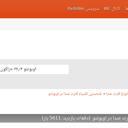
ا
کانال IRC
سرویس Pastebin
اوبونتو ۲۶٫۰۴ «راکون ثابت‌قدم» با پشتیبانی بلند مدّت منتشر شد 🎊
نواع کارت صدا
»
شناسایی اشتباه کارت صدا در اوبونتو
 در اوبونتو (دفعات بازدید: 5611 بار)