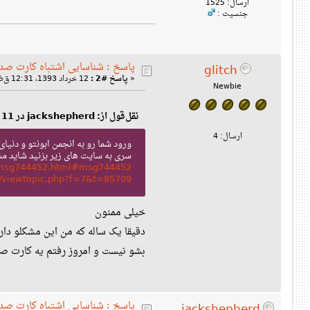
ارسال: 1525
جنسیت :
پاسخ : شناسایی اشتباه کارت صدا 
glitch
«
پاسخ #2 :
12 خرداد 1393، 12:31 ق‌ظ »
Newbie
نقل‌قول از: jackshepherd در 11 خرداد 1393، 07:43 ب‌ظ
ارسال: 4
ورود شما رو به انجمن ابونتو و دنیای
سری به سایت های زیر بزنید شاید 
42.msg744452.html#msg744452
et/viewtopic.php?f=7&t=85709
خیلی ممنون
بشو نیست و امروز رفتم یه کارت ص
پاسخ : شناسایی اشتباه کارت صدا 
jackshepherd