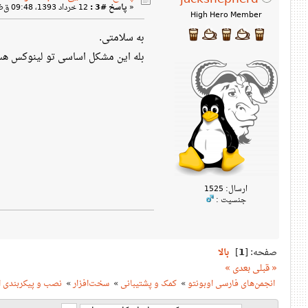
«
پاسخ #3 :
12 خرداد 1393، 09:48 ق‌ظ »
High Hero Member
به سلامتی.
بله این مشکل اساسی تو لینوکس ه
ارسال: 1525
جنسیت :
صفحه: [
1
]
بالا
« قبلی
بعدی »
انجمن‌های فارسی اوبونتو
»
کمک و پشتیبانی
»
سخت‌افزار
»
نصب و پیکربندی ا