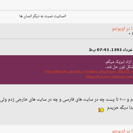
انسانیت نسبت به دیگر انسان ها
در اوبونتو
 ازاد تبریک میگم.
مشکل تون حل شد.
http://forum.ubuntu.ir/index.php/topic,882
http://forums.debian.n
دقیقا یک ساله که من این مشکلو دارم و ۱۰۰۰ تا پست چه در سایت های فارسی و چه در سایت
دا دیگه خریدم
در اوبونتو