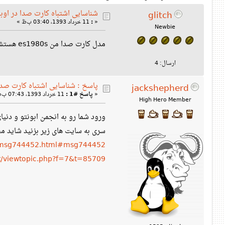
شناسایی اشتباه کارت صدا در اوب
glitch
«
:
11 خرداد 1393، 03:40 ب‌ظ »
Newbie
مدل کارت صدا من es1980s هستش ولی متاسفانه alsa اون رو 1983s نشون میده برا همین صدا ندارم حالا باید چیکار کنم؟
ارسال: 4
پاسخ : شناسایی اشتباه کارت صدا 
jackshepherd
«
پاسخ #1 :
11 خرداد 1393، 07:43 ب‌ظ »
High Hero Member
ورود شما رو به انجمن ابونتو و دنیای
سری به سایت های زیر بزنید شاید 
42.msg744452.html#msg744452
et/viewtopic.php?f=7&t=85709