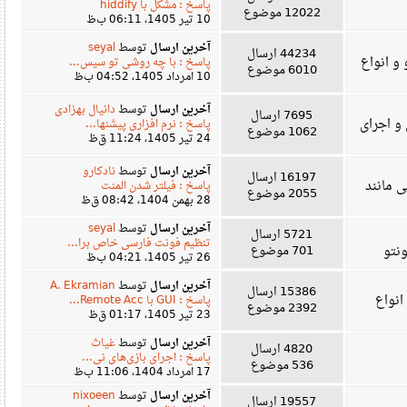
پاسخ : مشکل با hiddify
12022 موضوع
10 تیر 1405، 06:11 ب‌ظ
آخرین ارسال
توسط
seyal
44234 ارسال
نواع
پاسخ : با چه روشی تو سیس...
6010 موضوع
10 امرداد 1405، 04:52 ب‌ظ
آخرین ارسال
توسط
دانیال بهزادی
7695 ارسال
جرای
پاسخ : نرم افزاری پیشنها...
1062 موضوع
24 تیر 1405، 11:24 ق‌ظ
آخرین ارسال
توسط
نادکارو
16197 ارسال
انند
پاسخ : فیلتر شدن المنت
2055 موضوع
28 بهمن 1404، 08:42 ق‌ظ
آخرین ارسال
توسط
seyal
5721 ارسال
تنظیم فونت فارسی خاص برا...
701 موضوع
26 تیر 1405، 04:21 ب‌ظ
آخرین ارسال
توسط
A. Ekramian
15386 ارسال
اع
پاسخ : GUI با Remote Acc...
2392 موضوع
23 تیر 1405، 01:17 ق‌ظ
آخرین ارسال
توسط
غیاث
4820 ارسال
پاسخ : اجرای بازی‌های نی...
536 موضوع
17 امرداد 1404، 11:06 ب‌ظ
آخرین ارسال
توسط
nixoeen
19557 ارسال