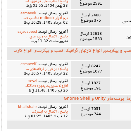
پاسخ : نظرسنجی در مورد ا...
2591 موضوع
23 بهمن 1404، 01:55 ق‌ظ
آخرین ارسال
توسط
esmaeelE
2488 ارسال
نرم افزار mdbook مناسب ت...
ی
375 موضوع
02 امرداد 1405، 10:28 ب‌ظ
آخرین ارسال
توسط
sajadspeed
12618 ارسال
پاسخ : اتصال به ریپو های...
1583 موضوع
دیروز
ساعت 11:32 ق‌ظ
و پیکربندی انواع کارتهای گرافیک
,
نصب و پیکربندی انواع کارت
آخرین ارسال
توسط
esmaeelE
8247 ارسال
پاسخ : برخی از ترفندهای ...
1077 موضوع
22 خرداد 1405، 10:57 ب‌ظ
آخرین ارسال
توسط
seyal
1827 ارسال
افزونه مدیریت‌پنجره KZon...
191 موضوع
26 تیر 1405، 11:48 ق‌ظ
پوسته‌های Unity و Gnome Shell
آخرین ارسال
توسط
khalilshahr
7051 ارسال
پاسخ : اتصال به اینترنت
744 موضوع
12 خرداد 1405، 01:25 ق‌ظ