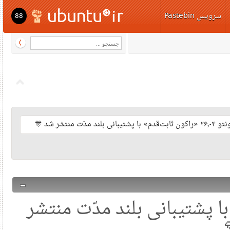
رویس Pastebin
88
نتشر شد 🎊
قدم» با پشتیبانی بلند مدّت منتشر