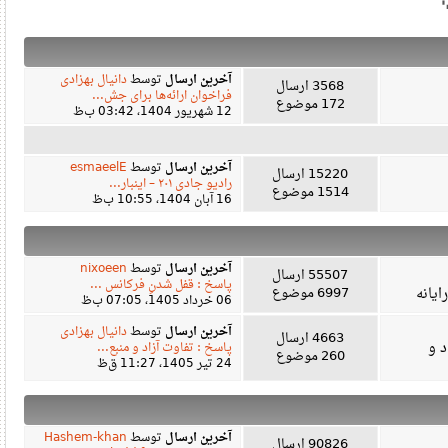
آخرین ارسال
توسط
دانیال بهزادی
3568 ارسال
فراخوان ارائه‌ها برای جش...
172 موضوع
12 شهریور 1404، 03:42 ب‌ظ
آخرین ارسال
توسط
esmaeelE
15220 ارسال
رادیو جادی ۲۰۱ – اینبار...
1514 موضوع
16 آبان 1404، 10:55 ب‌ظ
آخرین ارسال
توسط
nixoeen
55507 ارسال
پاسخ : قفل شدنِ فرکانس ...
ه
6997 موضوع
06 خرداد 1405، 07:05 ب‌ظ
آخرین ارسال
توسط
دانیال بهزادی
4663 ارسال
پاسخ : تفاوت آزاد و منبع...
260 موضوع
24 تیر 1405، 11:27 ق‌ظ
آخرین ارسال
توسط
Hashem-khan
90826 ارسال