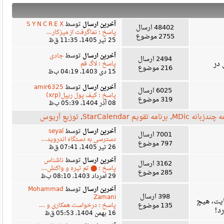
آخرین ارسال
توسط
S Y N C R E X
48402 ارسال
پاسخ : نماگرفت از میزکار...
2755 موضوع
25 تیر 1405، 11:35 ق‌ظ
آخرین ارسال
توسط
جادی
2494 ارسال
پاسخ : لاگ قم
216 موضوع
15 دی 1403، 04:19 ب‌ظ
آخرین ارسال
توسط
amir6325
6025 ارسال
پاسخ : کیف پول ریپل(xrp)
319 موضوع
08 آذر 1404، 05:39 ب‌ظ
زبانه MDic
,
برنامه تقویم StarCalendar
,
توزیع آریوس
آخرین ارسال
توسط
seyal
7001 ارسال
دسترسی به دستگاه اندروید...
797 موضوع
26 تیر 1405، 07:41 ق‌ظ
آخرین ارسال
توسط
ناشناس
3162 ارسال
پاسخ : ⬤ تم تیره و واکنش...
285 موضوع
29 امرداد 1403، 08:10 ب‌ظ
آخرین ارسال
توسط
Mohammad
398 ارسال
Zamani
، هیچ
135 موضوع
پاسخ : درخواست همکاری و ...
16 بهمن 1404، 05:53 ق‌ظ