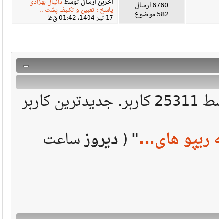
آخرین ارسال
توسط
دانیال بهزادی
6760 ارسال
پاسخ : تعیین و تکلیف پشت...
582 موضوع
17 تیر 1404، 01:42 ق‌ظ
430070 ارسال در 50163 موضوع توسط 25311 کاربر. جدیدترین کاربر
یپو های...
"
(
دیروز
ساعت