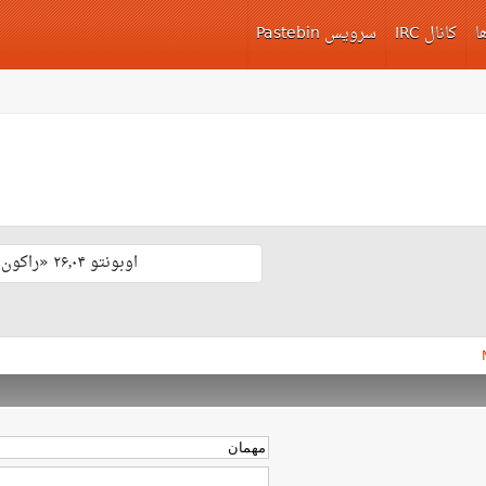
ا
کانال IRC
سرویس Pastebin
اوبونتو ۲۶٫۰۴ «راکون ثابت‌قدم» با پشتیبانی بلند مدّت منتشر شد 🎊