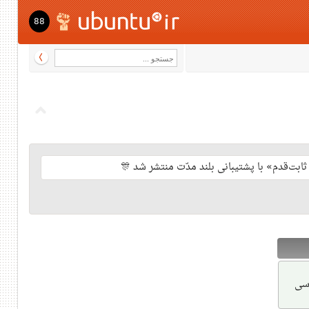
88
رسی