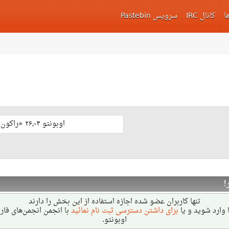
ا
کانال IRC
سرویس Pastebin
اوبونتو ۲۶٫۰۴ «راکون ثابت‌قدم» با پشتیبانی بلند مدّت منتشر شد 🎊
!
تنها کاربران عضو شده اجازه استفاده از این بخش را دارند
 وارد شوید و یا
برای داشتن دسترسی ثبت نام نمائید
با انجمن انجمن‌های فا
اوبونتو.