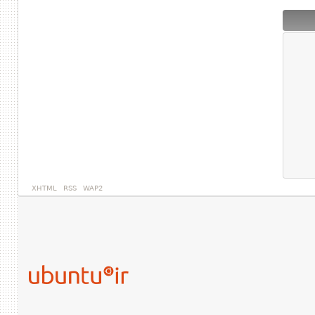
XHTML
RSS
WAP2