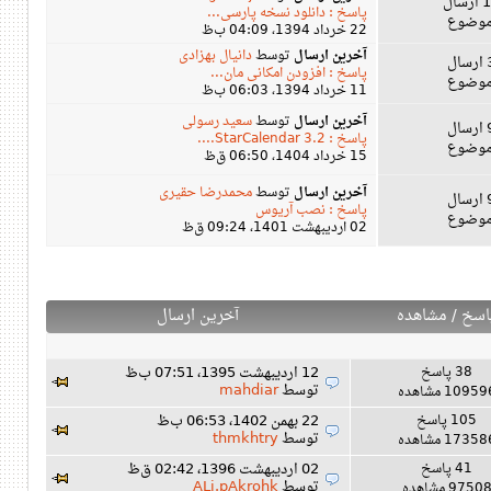
ال
پاسخ : دانلود نسخه پارسی...
22 خرداد 1394، 04:09 ب‌ظ
آخرین ارسال
توسط
دانیال بهزادی
ل
پاسخ : افزودن امکانی مان...
11 خرداد 1394، 06:03 ب‌ظ
آخرین ارسال
توسط
سعید رسولی
ل
پاسخ : StarCalendar 3.2....
15 خرداد 1404، 06:50 ق‌ظ
آخرین ارسال
توسط
محمدرضا حقیری
ل
پاسخ : نصب آریوس
02 اردیبهشت 1401، 09:24 ق‌ظ
اسخ
/
مشاهده
آخرین ارسال
38 پاسخ
12 اردیبهشت 1395، 07:51 ب‌ظ
توسط
mahdiar
1095 مشاهده
105 پاسخ
22 بهمن 1402، 06:53 ب‌ظ
توسط
thmkhtry
1735 مشاهده
41 پاسخ
02 اردیبهشت 1396، 02:42 ق‌ظ
توسط
ALi.pAkrohk
9750 مشاهده