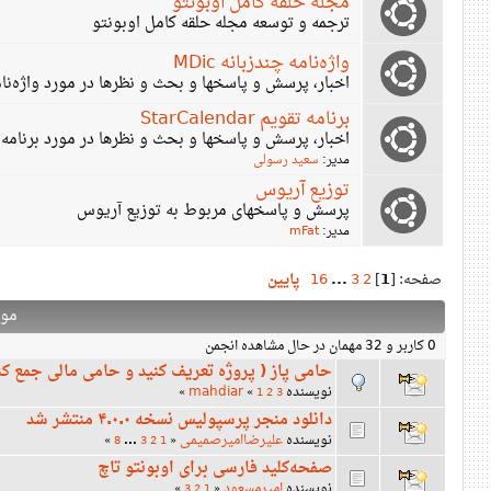
مجله حلقه کامل اوبونتو
ترجمه و توسعه مجله حلقه کامل اوبونتو
واژه‌نامه چندزبانه MDic
اخبار، پرسش و پاسخها و بحث و نظرها در مورد واژه‌نامه چن
برنامه تقویم StarCalendar
اخبار، پرسش و پاسخها و بحث و نظرها در مورد برنامه تقویم endar
مدیر:
سعید رسولی
توزیع آریوس
پرسش و پاسخهای مربوط به توزیع آریوس
مدیر:
mFat
صفحه: [
1
]
2
3
...
16
پایین
مو
0 کاربر و 32 مهمان در حال مشاهده انجمن
حامی پاز ( پروژه تعریف کنید و حامی مالی جمع کن
نویسنده
mahdiar
»
«
1
2
3
دانلود منجر پرسپولیس نسخه ۴.۰.۰ منتشر شد
نویسنده
علیرضاامیرصمیمی
»
8
...
3
2
1
«
صفحه‌کلید فارسی برای اوبونتو تاچ
نویسنده
امیرمسعود
»
3
2
1
«