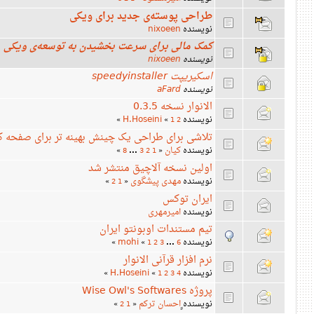
طراحی پوسته‌ی جدید برای ویکی
نویسنده
nixoeen
کمک مالی برای سرعت بخشیدن به توسعه‌ی ویکی
نویسنده
nixoeen
اسکیریپت speedyinstaller
نویسنده
aFard
الانوار نسخه 0.3.5
نویسنده
H.Hoseini
»
«
1
2
تلاشی برای طراحی یک چینش بهینه تر برای صفحه کل
نویسنده
کیان
»
8
...
3
2
1
«
اولین نسخه آلاچیق منتشر شد
نویسنده
مهدی پیشگوی
»
2
1
«
ايران توكس
نویسنده
امیرمهری
تیم مستندات اوبونتو ایران
نویسنده
mohi
»
«
1
2
3
...
6
نرم افزار قرآنی الانوار
نویسنده
H.Hoseini
»
«
1
2
3
4
پروژه Wise Owl's Softwares
نویسنده
ٍاحسان ترکم
»
2
1
«