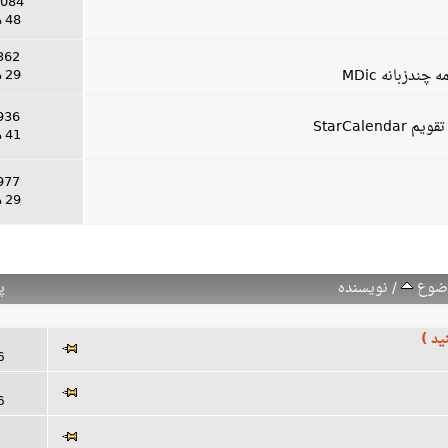
1084 ارس
48 موضوع
362 ارسا
دزبانه MDic
29 موضوع
936 ارسا
StarCal
41 موضوع
977 ارسا
29 موضوع
ضوع
/
نویسنده
پ
ید )
96
86
8