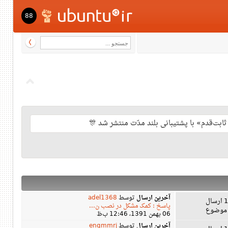
88
آخرین ارسال
توسط
adel1368
ال
پاسخ : کمک مشکل در نصب ن...
06 بهمن 1391، 12:46 ب‌ظ
آخرین ارسال
توسط
engmmrj