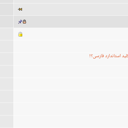
6
6
3
ید استاندارد فارسی؟!
5
1
8
9
2
8