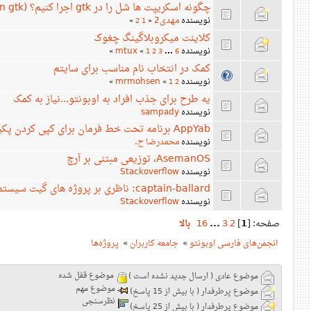
چگونه اسکریپت ها شل را در gtk اجرا کنیم؟ (how run scripts shell in gtk)
نویسنده
مهدی2
»
2
1
«
کلاینت میکروبلاگینگ چغوک
نویسنده
mtux
»
«
1
2
3
...
6
کمک در انتخاب نام مناسب برای سایتم
نویسنده
mrmohsen
»
«
1
2
یه طرح برای جذب افراد به اوبونتو...نیاز به کمک
نویسنده
sampady
AppYab برنامه تحت خط فرمان برای کپی کردن پکیج ها
نویسنده
محمدرضا ح.
AsemanOS، توزیعی مبتنی بر آرچ
نویسنده
Stackoverflow
captain-ballard: ناظری بر پروژه های گیت سیستم شما
نویسنده
Stackoverflow
صفحه: [
1
]
2
3
...
16
بالا
انجمن‌های فارسی اوبونتو
»
جامعه کاربران
»
پروژه‌ها
موضوع قفل شده
موضوع عادی ( ارسال جدید نشده است )
موضوع مهم
موضوع پرطرفدار ( با بیش از 15 پاسخ)
نظرسنجی
موضوع پرطرفدار ( با بیش از 25 پاسخ)