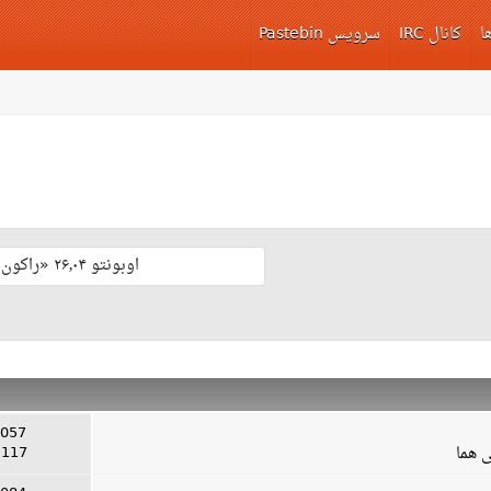
ا
کانال IRC
سرویس Pastebin
اوبونتو ۲۶٫۰۴ «راکون ثابت‌قدم» با پشتیبانی بلند مدّت منتشر شد 🎊
1057 ارس
 هما
117 موضوع