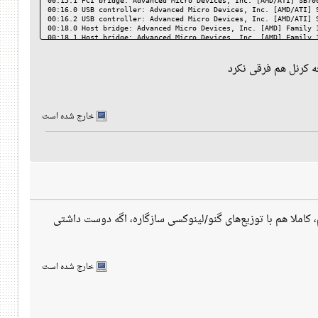
00:15.1 PCI bridge: Advanced Micro Devices, Inc. [AMD/ATI] SB70
00:16.0 USB controller: Advanced Micro Devices, Inc. [AMD/ATI] 
00:16.2 USB controller: Advanced Micro Devices, Inc. [AMD/ATI] 
00:18.0 Host bridge: Advanced Micro Devices, Inc. [AMD] Family 
00:18.1 Host bridge: Advanced Micro Devices, Inc. [AMD] Family 
00:18.2 Host bridge: Advanced Micro Devices, Inc. [AMD] Family 
00:18.3 Host bridge: Advanced Micro Devices, Inc. [AMD] Family 
ه کرنل هم فرقی نکرد
00:18.4 Host bridge: Advanced Micro Devices, Inc. [AMD] Family 
01:00.0 VGA compatible controller: NVIDIA Corporation GT218 [Ge
01:00.1 Audio device: NVIDIA Corporation High Definition Audio 
02:05.0 Multimedia audio controller: C-Media Electronics Inc CM
03:00.0 Ethernet controller: Realtek Semiconductor Co., Ltd. RT
04:00.0 USB controller: ASMedia Technology Inc. ASM1042 SuperSp
خارج شده است
من یه کارت گرافیک بلااستفادهٔ amd های گنو/لینوکسی سازگاره، اگه دوست داشتی
خارج شده است