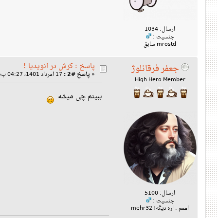
ارسال: 1034
جنسیت :
mrostd سابق
پاسخ : کرش در انویدیا !
جعفر فرقانلوژ
17 امرداد 1401، 04:27 ب‌ظ »
پاسخ #2 :
«
High Hero Member
ببینم چی میشه
ارسال: 5100
جنسیت :
اممم . اره دیگه! mehr32