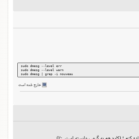
sudo dmesg --level err
sudo dmesg --level warn
sudo dmesg | grep -i nouveau
خارج شده است
ستفاده کنم ! (کارم هم به گیمپ وابسته است