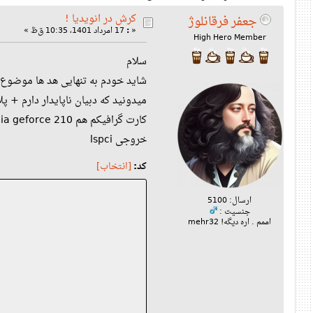
کرش در انویدیا !
جعفر فرقانلوژ
17 امرداد 1401، 10:35 ق‌ظ »
:
«
High Hero Member
سلام
شاید خودم به تنهایی هد ها موضوع ب
میدونید که دبیان ناپایدار دارم + پل
کارت گرافیکم هم nvidia geforce 210
خروجی lspci
کد:
[انتخاب]
ارسال: 5100
جنسیت :
اممم . اره دیگه! mehr32