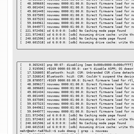
[  484.470660] "echo 0 > /proc/sys/kernel/hung_task_timeout_sec
[   48.309669] nouveau 0000:01:00.0: Direct firmware load for n
[  484.470787] INFO: task kworker/u12:5:146 blocked for more th
[   49.001434] nouveau 0000:01:00.0: Direct firmware load for n
[  484.470790]       Not tainted 5.18.0-3-amd64 #1 Debian 5.18.
[   49.001449] nouveau 0000:01:00.0: Direct firmware load for n
[  484.470792] "echo 0 > /proc/sys/kernel/hung_task_timeout_sec
[   59.037509] nouveau 0000:01:00.0: Direct firmware load for n
[  484.470974] INFO: task usb-storage:1959 blocked for more tha
[   59.037523] nouveau 0000:01:00.0: Direct firmware load for n
[  484.470976]       Not tainted 5.18.0-3-amd64 #1 Debian 5.18.
[   59.044961] nouveau 0000:01:00.0: Direct firmware load for n
[  484.470978] "echo 0 > /proc/sys/kernel/hung_task_timeout_sec
[   59.044977] nouveau 0000:01:00.0: Direct firmware load for n
[  484.471115] INFO: task gpartedbin:2043 blocked for more than
[  221.972456] sd 6:0:0:0: [sdb] No Caching mode page found
[  484.471117]       Not tainted 5.18.0-3-amd64 #1 Debian 5.18.
[  221.972463] sd 6:0:0:0: [sdb] Assuming drive cache: write th
[  484.471118] "echo 0 > /proc/sys/kernel/hung_task_timeout_sec
[  240.601506] sd 6:0:0:0: [sdb] No Caching mode page found
[  484.471221] INFO: task systemd-udevd:2152 blocked for more t
[  240.601518] sd 6:0:0:0: [sdb] Assuming drive cache: write th
[  484.471223]       Not tainted 5.18.0-3-amd64 #1 Debian 5.18.
[  484.471224] "echo 0 > /proc/sys/kernel/hung_task_timeout_sec
[  605.307341] INFO: task kworker/0:3:127 blocked for more than
[  605.307350]       Not tainted 5.18.0-3-amd64 #1 Debian 5.18.
[  605.307353] "echo 0 > /proc/sys/kernel/hung_task_timeout_sec
[  605.307471] INFO: task kworker/u12:5:146 blocked for more th
[    0.365243] pnp 00:07: disabling [mem 0x000c0000-0x000cffff]
[  605.307473]       Not tainted 5.18.0-3-amd64 #1 Debian 5.18.
[    2.919506] r8169 0000:03:00.0: can't disable ASPM; OS doesn
[  605.307475] "echo 0 > /proc/sys/kernel/hung_task_timeout_sec
[   17.526805] Bluetooth: hci0: CSR: Unbranded CSR clone detect
[  605.307652] INFO: task scsi_eh_6:1955 blocked for more than 
[   17.526814] Bluetooth: hci0: CSR: Couldn't suspend the devic
[  605.307654]       Not tainted 5.18.0-3-amd64 #1 Debian 5.18.
[   28.878957] r8169 0000:03:00.0: Direct firmware load for rtl
[  605.307655] "echo 0 > /proc/sys/kernel/hung_task_timeout_sec
[   48.309617] nouveau 0000:01:00.0: Direct firmware load for n
[  605.307761] INFO: task usb-storage:1959 blocked for more tha
[   48.309669] nouveau 0000:01:00.0: Direct firmware load for n
[  605.307762]       Not tainted 5.18.0-3-amd64 #1 Debian 5.18.
[   49.001434] nouveau 0000:01:00.0: Direct firmware load for n
[  605.307764] "echo 0 > /proc/sys/kernel/hung_task_timeout_sec
[   49.001449] nouveau 0000:01:00.0: Direct firmware load for n
[  605.307891] INFO: task gpartedbin:2043 blocked for more than
[   59.037509] nouveau 0000:01:00.0: Direct firmware load for n
[  605.307893]       Not tainted 5.18.0-3-amd64 #1 Debian 5.18.
[   59.037523] nouveau 0000:01:00.0: Direct firmware load for n
[  605.307895] "echo 0 > /proc/sys/kernel/hung_task_timeout_sec
[   59.044961] nouveau 0000:01:00.0: Direct firmware load for n
[   59.044977] nouveau 0000:01:00.0: Direct firmware load for n
[  221.972456] sd 6:0:0:0: [sdb] No Caching mode page found
[  221.972463] sd 6:0:0:0: [sdb] Assuming drive cache: write th
[  240.601506] sd 6:0:0:0: [sdb] No Caching mode page found
[  240.601518] sd 6:0:0:0: [sdb] Assuming drive cache: write th
mehr@mehr-ta870u3:~$ sudo dmesg | grep -i nouveau