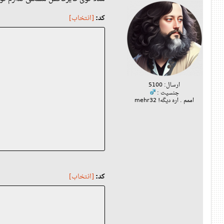
کد:
[انتخاب]
ارسال: 5100
جنسیت :
اممم . اره دیگه! mehr32
کد:
[انتخاب]