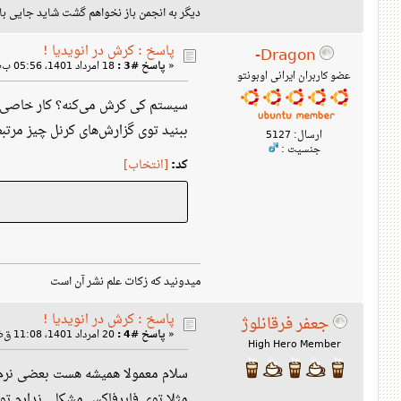
دیگر به انجمن باز نخواهم گشت شا : qxc9966@protonmail.com
پاسخ : کرش در انویدیا !
Dragon-
18 امرداد 1401، 05:56 ب‌ظ »
پاسخ #3 :
«
عضو کاربران ایرانی اوبونتو
سیستم کی کرش می‌کنه؟ کار خاصی ا
ببنید توی گزارش‌های کرنل چیز مرتب.
ارسال: 5127
جنسیت :
کد:
[انتخاب]
میدونید که زکات علم نشر آن است
پاسخ : کرش در انویدیا !
جعفر فرقانلوژ
20 امرداد 1401، 11:08 ق‌ظ »
پاسخ #4 :
«
High Hero Member
سلام معمولا همیشه هست بعضی نرم ا
مثلا توی فایرفاکس مشکلی ندار :'()