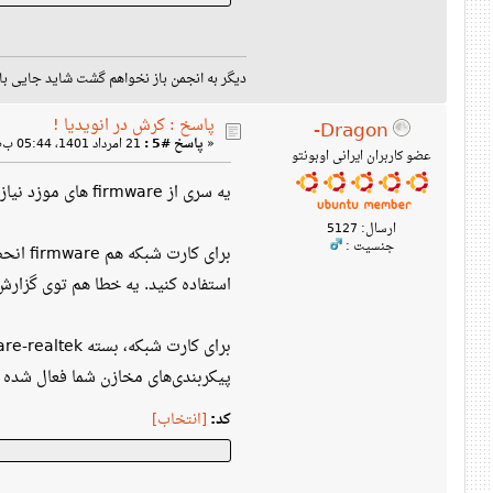
دیگر به انجمن باز نخواهم گشت شا : qxc9966@protonmail.com
پاسخ : کرش در انویدیا !
Dragon-
21 امرداد 1401، 05:44 ب‌ظ »
پاسخ #5 :
«
عضو کاربران ایرانی اوبونتو
یه سری از firmware های موزد نیاز رو ندارید. شاید مشکل از همون باشه. اون firmware ها انحصاری هستند.
ارسال: 5127
جنسیت :
استفاده کنید. یه خطا  firmware مورد نیاز پیدا نشده.
پیکربندی‌های مخازن شما فعال شده .
کد:
[انتخاب]