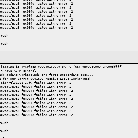
s" disables this message.
ouveau/nva8_fuc084d failed with error -2
an 120 seconds.
ouveau/nva8_fuc084 failed with error -2
14-1
ouveau/nva8_fuc084d failed with error -2
s" disables this message.
ouveau/nva8_fuc084 failed with error -2
n 120 seconds.
ouveau/nva8_fuc084d failed with error -2
14-1
ouveau/nva8_fuc084 failed with error -2
s" disables this message.
ouveau/nva8_fuc084d failed with error -2
 120 seconds.
14-1
rough
s" disables this message.
han 120 seconds.
rough
14-1
s" disables this message.
 241 seconds.
14-1
s" disables this message.
an 241 seconds.
 because it overlaps 0000:01:00.0 BAR 6 [mem 0x000c0000-0x000dffff]
14-1
't have ASPM control
s" disables this message.
ed; adding workarounds and force-suspending once...
120 seconds.
e for our Barrot 8041a02 receive-issue workaround
14-1
_nic/rtl8168e-2.fw failed with error -2
s" disables this message.
ouveau/nva8_fuc084 failed with error -2
n 241 seconds.
ouveau/nva8_fuc084d failed with error -2
14-1
ouveau/nva8_fuc084 failed with error -2
s" disables this message.
ouveau/nva8_fuc084d failed with error -2
 241 seconds.
ouveau/nva8_fuc084 failed with error -2
14-1
ouveau/nva8_fuc084d failed with error -2
s" disables this message.
ouveau/nva8_fuc084 failed with error -2
ouveau/nva8_fuc084d failed with error -2
rough
rough