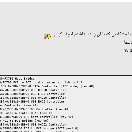
ا مشکلاتی که با ان ویدیا داشتم ایجاد کردم
اسما
80/RX790 Host Bridge
0/RD790 PCI to PCI bridge (external gfx0 port A)
 SB7x0/SB8x0/SB9x0 SATA Controller [IDE mode] (rev 40)
SB7x0/SB8x0/SB9x0 USB OHCI0 Controller
SB7x0/SB8x0/SB9x0 USB EHCI Controller
SB7x0/SB8x0/SB9x0 USB OHCI0 Controller
SB7x0/SB8x0/SB9x0 USB EHCI Controller
us Controller (rev 42)
B7x0/SB8x0/SB9x0 IDE Controller (rev 40)
x00 Azalia (Intel HDA) (rev 40)
0/SB8x0/SB9x0 LPC host controller (rev 40)
0 PCI to PCI Bridge (rev 40)
SB7x0/SB8x0/SB9x0 USB OHCI2 Controller
0/SB800/SB900 PCI to PCI bridge (PCIE port 0)