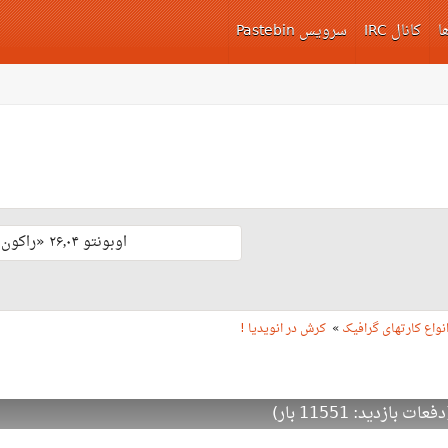
ا
کانال IRC
سرویس Pastebin
اوبونتو ۲۶٫۰۴ «راکون ثابت‌قدم» با پشتیبانی بلند مدّت منتشر شد 🎊
کرش در انویدیا !
»
واع کارتهای گرافیک
ازدید: 11551 بار