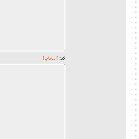
کد:
[انتخاب]