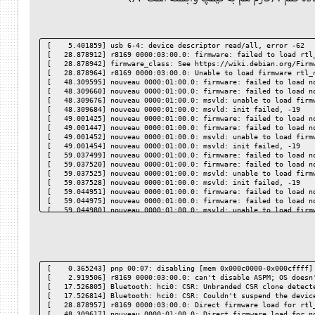
[    5.401859] usb 6-4: device descriptor read/all, error -62
[   28.878912] r8169 0000:03:00.0: firmware: failed to load rtl
[   28.878942] firmware_class: See https://wiki.debian.org/Firm
[   28.878964] r8169 0000:03:00.0: Unable to load firmware rtl_
[   48.309595] nouveau 0000:01:00.0: firmware: failed to load n
[   48.309660] nouveau 0000:01:00.0: firmware: failed to load n
[   48.309676] nouveau 0000:01:00.0: msvld: unable to load firm
[   48.309684] nouveau 0000:01:00.0: msvld: init failed, -19
[   49.001425] nouveau 0000:01:00.0: firmware: failed to load n
[   49.001447] nouveau 0000:01:00.0: firmware: failed to load n
[   49.001452] nouveau 0000:01:00.0: msvld: unable to load firm
[   49.001454] nouveau 0000:01:00.0: msvld: init failed, -19
[   59.037499] nouveau 0000:01:00.0: firmware: failed to load n
[   59.037520] nouveau 0000:01:00.0: firmware: failed to load n
[   59.037525] nouveau 0000:01:00.0: msvld: unable to load firm
[   59.037528] nouveau 0000:01:00.0: msvld: init failed, -19
[   59.044951] nouveau 0000:01:00.0: firmware: failed to load n
[   59.044975] nouveau 0000:01:00.0: firmware: failed to load n
[   59.044980] nouveau 0000:01:00.0: msvld: unable to load firm
[   59.044982] nouveau 0000:01:00.0: msvld: init failed, -19
[   70.032933] nouveau 0000:01:00.0: gr: TRAP_MP_EXEC - TP 0 MP
[   70.032949] nouveau 0000:01:00.0: gr: TRAP_MP_EXEC - TP 0 MP
[   70.032954] nouveau 0000:01:00.0: gr: 00200000 [] ch 3 [003f
[  222.968723] Buffer I/O error on dev sdb2, logical block 128,
[  222.968739] Buffer I/O error on dev sdb2, logical block 129,
[    0.365243] pnp 00:07: disabling [mem 0x000c0000-0x000cffff]
[  222.968748] Buffer I/O error on dev sdb2, logical block 130,
[    2.919506] r8169 0000:03:00.0: can't disable ASPM; OS doesn
[  222.968755] Buffer I/O error on dev sdb2, logical block 131,
[   17.526805] Bluetooth: hci0: CSR: Unbranded CSR clone detect
[  222.969673] Buffer I/O error on dev sdb1, logical block 128,
[   17.526814] Bluetooth: hci0: CSR: Couldn't suspend the devic
[  484.470647] INFO: task kworker/0:3:127 blocked for more than
[   28.878957] r8169 0000:03:00.0: Direct firmware load for rtl
[  484.470658]       Not tainted 5.18.0-3-amd64 #1 Debian 5.18.
[   48.309617] nouveau 0000:01:00.0: Direct firmware load for n