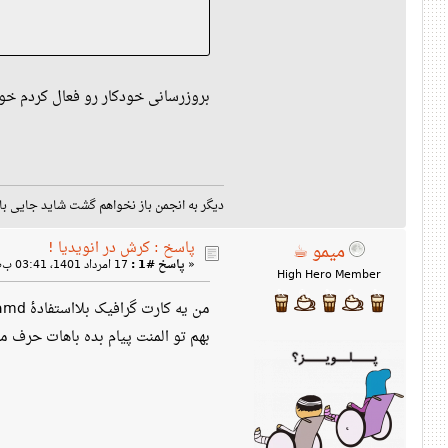
بروزرسانی خودکار رو فعال کردم خو
دیگر به انجمن باز نخواهم گشت شا : qxc9966@protonmail.com
پاسخ : کرش در انویدیا !
میمو ☕
17 امرداد 1401، 03:41 ب‌ظ »
پاسخ #1 :
«
High Hero Member
بهم تو المنت پیام بده باهات حرف م.