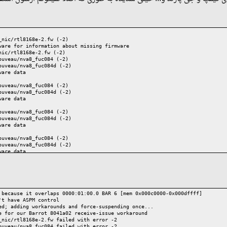
_nic/rtl8168e-2.fw (-2)
ware for information about missing firmware
nic/rtl8168e-2.fw (-2)
ouveau/nva8_fuc084 (-2)
ouveau/nva8_fuc084d (-2)
ware data
ouveau/nva8_fuc084 (-2)
ouveau/nva8_fuc084d (-2)
ware data
ouveau/nva8_fuc084 (-2)
ouveau/nva8_fuc084d (-2)
ware data
ouveau/nva8_fuc084 (-2)
ouveau/nva8_fuc084d (-2)
ware data
 0: 00000010 [INVALID_OPCODE] at 07ff90 warp 13, opcode 00000000 00000000
 1: 00000010 [INVALID_OPCODE] at 07ff90 warp 12, opcode 00000000 00000000
a24000 Xorg[677]] subc 3 class 8597 mthd 0f04 data 3f000000
 async page read
 async page read
 because it overlaps 0000:01:00.0 BAR 6 [mem 0x000c0000-0x000dffff]
 async page read
't have ASPM control
 async page read
ed; adding workarounds and force-suspending once...
 async page read
e for our Barrot 8041a02 receive-issue workaround
 120 seconds.
_nic/rtl8168e-2.fw failed with error -2
14-1
ouveau/nva8_fuc084 failed with error -2