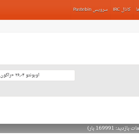
ا
کانال IRC
سرویس Pastebin
اوبونتو ۲۶٫۰۴ «راکون ثابت‌قدم» با پشتیبانی بلند مدّت منتشر شد 🎊
: 169991 بار)