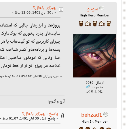
چیزای باحال؟
سودو.
«
:
30 آبان 1401، 12:06 ب‌ظ »
High Hero Member
پروژه‌ها و ابزارهای جالبی که استفاد
سایت‌های بدرد بخوری که بوک‌مارک کردین حتا! مثلا bian.org
چیزای کاربردی که تو گیت‌هاب یا هر
بسته‌ها و برنامه‌های کمتر شناخته ش
حتا اونایی که خودتون ساختین! مثلا از صالح یه to-do list یادمه. یا
خلاصه هر چیزی فراتر از خط فرمان خالی!
«
آخرین ویرایش: 30 آبان 1401، 12:09 ب‌ظ توسط سودو
ارسال: 3095
جنسیت :
:(){ :|:& };:
آرچ و گنوم!
پاسخ : چیزای باحال؟
behzad1
«
پاسخ #1 :
30 آبان 1401، 01:07 ب‌ظ »
High Sr. Member