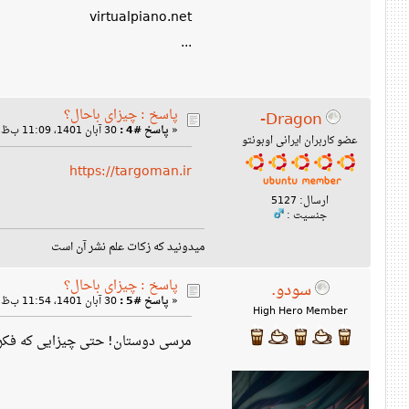
virtualpiano.net
...
پاسخ : چیزای باحال؟
Dragon-
«
پاسخ #4 :
30 آبان 1401، 11:09 ب‌ظ »
عضو کاربران ایرانی اوبونتو
https://targoman.ir
ارسال: 5127
جنسیت :
میدونید که زکات علم نشر آن است
پاسخ : چیزای باحال؟
سودو.
«
پاسخ #5 :
30 آبان 1401، 11:54 ب‌ظ »
High Hero Member
مرسی دوستان! حتی چیزایی که فکر م