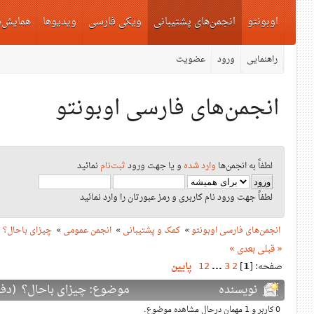
اوبونتو
انجمن‌های پشتیبانی
ویکی فارسی
ویدیوها
همایش‌ه
راهنمایی
ورود
عضویت
انجمن‌های فارسی اوبونتو
لطفاً به انجمن‌ها
وارد شده
و یا جهت ورود
ثبت‌نام
نمائید
لطفاً جهت ورود نام کاربری و رمز عبورتان را وارد نمائید
انجمن‌های فارسی اوبونتو
»
کمک و پشتیبانی
»
انجمن عمومی
»
چیزای باحال؟
« قبلی
بعدی »
صفحه: [
1
]
2
3
...
12
پایین
نویسنده
موضوع: چیزای باحال؟ (دفعات بازدید
0 کاربر و 1 مهمان درحال مشاهده موضوع.