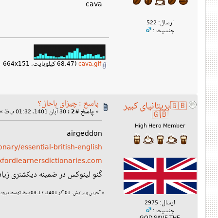
cava
ارسال: 522
جنسیت :
cava.gif
(68.47 کیلوبایت, 664x151 - نمایش داده شده است 906 بار.)
پاسخ : چیزای باحال؟
🇬🇧بریتانیای کبیر
«
پاسخ #2 :
30 آبان 1401، 01:32 ب‌ظ »
🇬🇧
High Hero Member
airgeddon
nary/essential-british-english/
xfordlearnersdictionaries.com/
گنو لینوکس در ضمینه دیکشنری زیاد ق
«
آخرین ویرایش: 01 آذر 1401، 03:17 ب‌ظ توسط درود بر امپراتوری بریتانیا کبیر
ارسال: 2975
جنسیت :