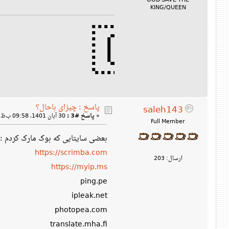
GOD SAVE THE
KING/QUEEN
🇬🇧🏴󠁧󠁢󠁥󠁮󠁧󠁿🏴󠁧󠁢
پاسخ : چیزای باحال؟
saleh143
«
پاسخ #3 :
30 آبان 1401، 09:58 ب‌ظ »
Full Member
بعضی سایتایی که بوک مارک کردم :
https://scrimba.com
ارسال: 203
https://myip.ms
ping.pe
ipleak.net
photopea.com
translate.mha.fi