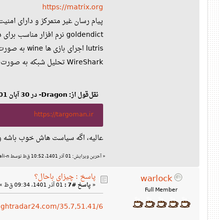
https://matrix.org
پیام رسان غیر متمرکز و دارای امنیت 
goldendict نرم افزار مناسب برای دیکشنری و قابلیت های مختلف و کار آمد
lutris اجرای بازی ها wine به صورت مدیریت شده و ساده
WireShark تحلیل شبکه به صورت گرافیکی
نقل‌قول از: Dragon- در 30 آبان 1401، 11:09 ب‌ظ
https://targoman.ir
عالیه، اگه سیاست هاش خوب باشه و 
«
آخرین ویرایش: 01 آذر 1401، 10:52 ق‌ظ توسط ali-n
پاسخ : چیزای باحال؟
warlock
«
پاسخ #7 :
01 آذر 1401، 09:34 ق‌ظ »
Full Member
lightradar24.com/35.7,51.41/6