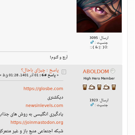
ارسال: 3095
جنسیت :
:(){ :|:& };:
آرچ و گنوم!
پاسخ : چیزای باحال؟
ABOLDOM
«
پاسخ #6 :
01 آذر 1401، 01:28 ق‌ظ »
High Hero Member
https://glosbe.com
دیکشنری
ارسال: 1923
newsinlevels.com
جنسیت :
یادگیری انگلیسی به روش های جذاب
https://joinmastodon.org
شبکه اجتماعی منبع باز و غیر متمرکز