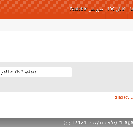
ا
کانال IRC
سرویس Pastebin
اوبونتو ۲۶٫۰۴ «راکون ثابت‌قدم» با پشتیبانی بلند مدّت منتشر شد 🎊
tl 