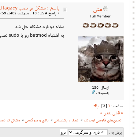
پاسخ : مشکل تو نصب tl lagacy و batmod (حل شد)
متی
«
پاسخ #15 :
10 اردیبهشت 1402، 04:59 ب‌ظ »
Full Member
سلام دوباره،مشکلم حل شد
به اشتباه batmod رو با sudo نصب کرده بودم،و نمیتونست فایل های بازی رو توی پوشه ها با دسترسی عادی نصب کنه، با حذف و نصب دوباره بدون sudo درست شد.
ارسال: 150
جنسیت :
صفحه:
1
[
2
]
بالا
« قبلی
بعدی »
انجمن‌های فارسی اوبونتو
»
کمک و پشتیبانی
»
بازی و سرگرمی
»
مشکل تو نصب lagacy
پرش به :