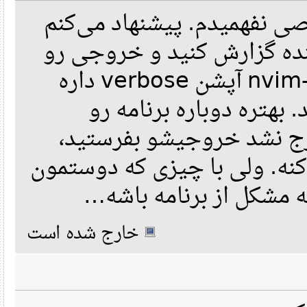
mmap(NULL, 7217176, PROT_READ, MAP_PRIVATE|MAP_DENYWRITE, 3, 0)
نفهمیدم. پیشنهاد می‌کنم
mmap(0x7fc38fee2000, 5132288, PROT_READ|PROT_EXEC, MAP_PRIVATE|
mmap(0x7fc3903c7000, 1028096, PROT_READ, MAP_PRIVATE|MAP_FIXED|
mmap(0x7fc3904c2000, 86016, PROT_READ|PROT_WRITE, MAP_PRIVATE|M
mmap(0x7fc3904d7000, 45080, PROT_READ|PROT_WRITE, MAP_PRIVATE|M
ه گزارش کنید و خروجی رو
close(3)                                = 0
openat(AT_FDCWD, "/lib/x86_64-linux-gnu/libQt5Network.so.5", O_
read(3, "\177ELF\2\1\1\0\0\0\0\0\0\0\0\0\3\0>\0\1\0\0\0\0\0\0\0
براش بفرستید. اگر nvim-qt آپشن verbose داره
newfstatat(3, "", {st_mode=S_IFREG|0644, st_size=1744976, ...},
mmap(NULL, 1746800, PROT_READ, MAP_PRIVATE|MAP_DENYWRITE, 3, 0)
mmap(0x7fc38fc91000, 1118208, PROT_READ|PROT_EXEC, MAP_PRIVATE|
هتره دوباره برنامه رو
mmap(0x7fc38fda2000, 348160, PROT_READ, MAP_PRIVATE|MAP_FIXED|M
mmap(0x7fc38fdf7000, 32768, PROT_READ|PROT_WRITE, MAP_PRIVATE|M
mmap(0x7fc38fdff000, 1904, PROT_READ|PROT_WRITE, MAP_PRIVATE|MA
strace نشد خروجیشو بفرستید
close(3)                                = 0
openat(AT_FDCWD, "/lib/x86_64-linux-gnu/libQt5Core.so.5", O_RDO
read(3, "\177ELF\2\1\1\0\0\0\0\0\0\0\0\0\3\0>\0\1\0\0\0\200\371
ه. ولی با چیزی که دوستمون
newfstatat(3, "", {st_mode=S_IFREG|0644, st_size=5659016, ...},
mmap(NULL, 5676416, PROT_READ, MAP_PRIVATE|MAP_DENYWRITE, 3, 0)
mmap(0x7fc38f68e000, 3244032, PROT_READ|PROT_EXEC, MAP_PRIVATE|
mmap(0x7fc38f9a6000, 1777664, PROT_READ, MAP_PRIVATE|MAP_FIXED|
 مشکل از برنامه باشه
mmap(0x7fc38fb58000, 61440, PROT_READ|PROT_WRITE, MAP_PRIVATE|M
mmap(0x7fc38fb67000, 11648, PROT_READ|PROT_WRITE, MAP_PRIVATE|M
close(3)                                = 0
openat(AT_FDCWD, "/lib/x86_64-linux-gnu/libmsgpackc.so.2", O_RD
خارج شده است
read(3, "\177ELF\2\1\1\0\0\0\0\0\0\0\0\0\3\0>\0\1\0\0\0\0\0\0\0
newfstatat(3, "", {st_mode=S_IFREG|0644, st_size=34656, ...}, A
mmap(NULL, 8192, PROT_READ|PROT_WRITE, MAP_PRIVATE|MAP_ANONYMOU
mmap(NULL, 32784, PROT_READ, MAP_PRIVATE|MAP_DENYWRITE, 3, 0) =
mmap(0x7fc390d13000, 16384, PROT_READ|PROT_EXEC, MAP_PRIVATE|MA
mmap(0x7fc390d17000, 4096, PROT_READ, MAP_PRIVATE|MAP_FIXED|MAP
mmap(0x7fc390d18000, 8192, PROT_READ|PROT_WRITE, MAP_PRIVATE|MA
close(3)                                = 0
openat(AT_FDCWD, "/lib/x86_64-linux-gnu/libstdc++.so.6", O_RDON
read(3, "\177ELF\2\1\1\3\0\0\0\0\0\0\0\0\3\0>\0\1\0\0\0\0\0\0\0