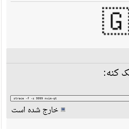
🇬🇧🏴󠁧󠁢
strace -f -s 9999 nvim-qt
خارج شده است