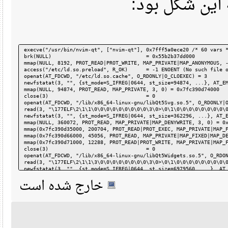
این شکل بود
execve("/usr/bin/nvim-qt", ["nvim-qt"], 0x7fff5a0ece20 /* 60 va
brk(NULL)                               = 0x55b2b37dd000
mmap(NULL, 8192, PROT_READ|PROT_WRITE, MAP_PRIVATE|MAP_ANONYMOU
access("/etc/ld.so.preload", R_OK)      = -1 ENOENT (No such fi
openat(AT_FDCWD, "/etc/ld.so.cache", O_RDONLY|O_CLOEXEC) = 3
newfstatat(3, "", {st_mode=S_IFREG|0644, st_size=94874, ...}, A
mmap(NULL, 94874, PROT_READ, MAP_PRIVATE, 3, 0) = 0x7fc390d7400
close(3)                                = 0
openat(AT_FDCWD, "/lib/x86_64-linux-gnu/libQt5Svg.so.5", O_RDON
read(3, "\177ELF\2\1\1\0\0\0\0\0\0\0\0\0\3\0>\0\1\0\0\0\0\0\0\0
newfstatat(3, "", {st_mode=S_IFREG|0644, st_size=362296, ...}, 
mmap(NULL, 360072, PROT_READ, MAP_PRIVATE|MAP_DENYWRITE, 3, 0) 
mmap(0x7fc390d35000, 200704, PROT_READ|PROT_EXEC, MAP_PRIVATE|M
mmap(0x7fc390d66000, 45056, PROT_READ, MAP_PRIVATE|MAP_FIXED|MA
mmap(0x7fc390d71000, 12288, PROT_READ|PROT_WRITE, MAP_PRIVATE|M
close(3)                                = 0
openat(AT_FDCWD, "/lib/x86_64-linux-gnu/libQt5Widgets.so.5", O_
read(3, "\177ELF\2\1\1\3\0\0\0\0\0\0\0\0\3\0>\0\1\0\0\0\0\0\0\0
newfstatat(3, "", {st_mode=S_IFREG|0644, st_size=6979560, ...},
mmap(NULL, 6979080, PROT_READ, MAP_PRIVATE|MAP_DENYWRITE, 3, 0)
خارج شده است
mmap(0x7fc39074e000, 3952640, PROT_READ|PROT_EXEC, MAP_PRIVATE|
mmap(0x7fc390b13000, 1454080, PROT_READ, MAP_PRIVATE|MAP_FIXED|
mmap(0x7fc390c76000, 204800, PROT_READ|PROT_WRITE, MAP_PRIVATE|
close(3)                                = 0
openat(AT_FDCWD, "/lib/x86_64-linux-gnu/libQt5Gui.so.5", O_RDON
read(3, "\177ELF\2\1\1\3\0\0\0\0\0\0\0\0\3\0>\0\1\0\0\0\0\0\0\0
newfstatat(3, "", {st_mode=S_IFREG|0644, st_size=7174328, ...},