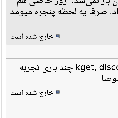
 باز نمی‌شد. ارور خاصی هم
د. صرفا یه لحظه پنجره میومد
خارج شده است
منم این مشکلو با kget, discover چند باری تجربه
خارج شده است