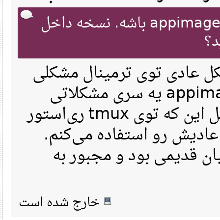
read(3, "\177ELF\2\1\1\0\0\0\0\0\0\0\0\0\3\0>\0\1\0\0\0\0\0\0\0
newfstatat(3, "", {st_mode=S_IFREG|0644, st_size=719144, ...}, 
فکر کنم مشکل از خود appimage باشه. نسخه داخل
mmap(NULL, 754528, PROT_READ, MAP_PRIVATE|MAP_DENYWRITE, 3, 0) 
mmap(0x7fc38e787000, 258048, PROT_READ|PROT_EXEC, MAP_PRIVATE|M
mmap(0x7fc38e7c6000, 81920, PROT_READ, MAP_PRIVATE|MAP_FIXED|MA
mmap(0x7fc38e7da000, 118784, PROT_READ|PROT_WRITE, MAP_PRIVATE|
mmap(0x7fc38e7f7000, 29536, PROT_READ|PROT_WRITE, MAP_PRIVATE|M
close(3)                                = 0
openat(AT_FDCWD, "/lib/x86_64-linux-gnu/libGLX.so.0", O_RDONLY|
ل عادی توی ترمینال مشکلی
read(3, "\177ELF\2\1\1\0\0\0\0\0\0\0\0\0\3\0>\0\1\0\0\0\0\0\0\0
newfstatat(3, "", {st_mode=S_IFREG|0644, st_size=141736, ...}, 
mmap(NULL, 210288, PROT_READ, MAP_PRIVATE|MAP_DENYWRITE, 3, 0) 
mmap(0x7fc38f493000, 110592, PROT_READ|PROT_EXEC, MAP_PRIVATE|M
نداشت. البته خود appimage یه سری مشکلاتی
mmap(0x7fc38f4ae000, 16384, PROT_READ, MAP_PRIVATE|MAP_FIXED|MA
mmap(0x7fc38f4b2000, 8192, PROT_READ|PROT_WRITE, MAP_PRIVATE|MA
mmap(0x7fc38f4b4000, 62832, PROT_READ|PROT_WRITE, MAP_PRIVATE|M
واسم به وجود اورد مثل این که توی tmux ری‌استور
close(3)                                = 0
openat(AT_FDCWD, "/lib/x86_64-linux-gnu/libfreetype.so.6", O_RD
read(3, "\177ELF\2\1\1\0\0\0\0\0\0\0\0\0\3\0>\0\1\0\0\0\0\0\0\0
عادیش رو استفاده می‌کنم
newfstatat(3, "", {st_mode=S_IFREG|0644, st_size=829352, ...}, 
mmap(NULL, 831504, PROT_READ, MAP_PRIVATE|MAP_DENYWRITE, 3, 0) 
mmap(0x7fc38e687000, 569344, PROT_READ|PROT_EXEC, MAP_PRIVATE|M
 قدیمی بود و مجبور به
mmap(0x7fc38e712000, 176128, PROT_READ, MAP_PRIVATE|MAP_FIXED|M
mmap(0x7fc38e73d000, 36864, PROT_READ|PROT_WRITE, MAP_PRIVATE|M
close(3)                                = 0
openat(AT_FDCWD, "/lib/x86_64-linux-gnu/libgraphite2.so.3", O_R
read(3, "\177ELF\2\1\1\0\0\0\0\0\0\0\0\0\3\0>\0\1\0\0\0\2401\0\
newfstatat(3, "", {st_mode=S_IFREG|0644, st_size=174264, ...}, 
mmap(NULL, 176344, PROT_READ, MAP_PRIVATE|MAP_DENYWRITE, 3, 0) 
mmap(0x7fc38f467000, 135168, PROT_READ|PROT_EXEC, MAP_PRIVATE|M
خارج شده است
mmap(0x7fc38f488000, 20480, PROT_READ, MAP_PRIVATE|MAP_FIXED|MA
mmap(0x7fc38f48d000, 12288, PROT_READ|PROT_WRITE, MAP_PRIVATE|M
close(3)                                = 0
openat(AT_FDCWD, "/lib/x86_64-linux-gnu/libkrb5.so.3", O_RDONLY