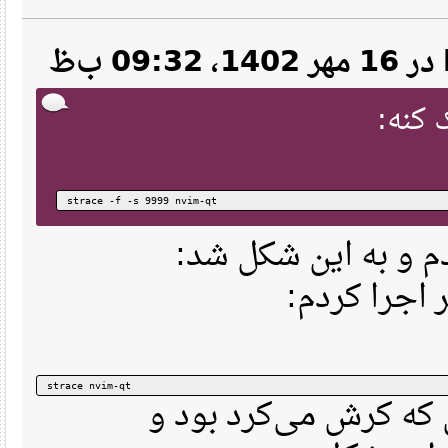
strace -f -s 9999 nvim-qt
م و به این شکل شد
اجرا کردم
strace nvim-qt
ه کرش می‌کرد بود و