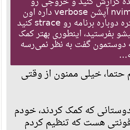
ه گزارش کنید و خروجی رو
openat(AT_FDCWD, "/lib/x86_64-linux-gnu/libz.so.1", O_RDONLY|O_
read(3, "\177ELF\2\1\1\0\0\0\0\0\0\0\0\0\3\0>\0\1\0\0\0\0\0\0\0
براش بفرستید. اگر nvim-qt آپشن verbose داره اون
newfstatat(3, "", {st_mode=S_IFREG|0644, st_size=121280, ...}, 
mmap(NULL, 123280, PROT_READ, MAP_PRIVATE|MAP_DENYWRITE, 3, 0) 
mmap(0x7fc390cd1000, 77824, PROT_READ|PROT_EXEC, MAP_PRIVATE|MA
رو هم امتحان کنید. بهتره دوباره برنامه رو strace کنید
mmap(0x7fc390ce4000, 28672, PROT_READ, MAP_PRIVATE|MAP_FIXED|MA
mmap(0x7fc390ceb000, 8192, PROT_READ|PROT_WRITE, MAP_PRIVATE|MA
close(3)                                = 0
 بفرستید، اینطوری بهتر کمک
openat(AT_FDCWD, "/lib/x86_64-linux-gnu/libGL.so.1", O_RDONLY|O
read(3, "\177ELF\2\1\1\0\0\0\0\0\0\0\0\0\3\0>\0\1\0\0\0\0\0\0\0
newfstatat(3, "", {st_mode=S_IFREG|0644, st_size=542880, ...}, 
دوستمون گفت به نظر نمی‌رسه
mmap(NULL, 8192, PROT_READ|PROT_WRITE, MAP_PRIVATE|MAP_ANONYMOU
mmap(NULL, 551128, PROT_READ, MAP_PRIVATE|MAP_DENYWRITE, 3, 0) 
ه
mmap(0x7fc38fc11000, 126976, PROT_READ|PROT_EXEC, MAP_PRIVATE|M
mmap(0x7fc38fc30000, 86016, PROT_READ, MAP_PRIVATE|MAP_FIXED|MA
mmap(0x7fc38fc45000, 61440, PROT_READ|PROT_WRITE, MAP_PRIVATE|M
mmap(0x7fc38fc54000, 2264, PROT_READ|PROT_WRITE, MAP_PRIVATE|MA
close(3)                                = 0
ما، خیلی ممنون از وقتی
openat(AT_FDCWD, "/lib/x86_64-linux-gnu/libpng16.so.16", O_RDON
read(3, "\177ELF\2\1\1\0\0\0\0\0\0\0\0\0\3\0>\0\1\0\0\0\0\0\0\0
newfstatat(3, "", {st_mode=S_IFREG|0644, st_size=219056, ...}, 
mmap(NULL, 217104, PROT_READ, MAP_PRIVATE|MAP_DENYWRITE, 3, 0) 
mmap(0x7fc3904f0000, 147456, PROT_READ|PROT_EXEC, MAP_PRIVATE|M
mmap(0x7fc390514000, 45056, PROT_READ, MAP_PRIVATE|MAP_FIXED|MA
mmap(0x7fc39051f000, 8192, PROT_READ|PROT_WRITE, MAP_PRIVATE|MA
close(3)                                = 0
openat(AT_FDCWD, "/lib/x86_64-linux-gnu/libharfbuzz.so.0", O_RD
read(3, "\177ELF\2\1\1\0\0\0\0\0\0\0\0\0\3\0>\0\1\0\0\0\0\0\0\0
ستانی که کمک کردند، خودم
newfstatat(3, "", {st_mode=S_IFREG|0644, st_size=1208088, ...},
mmap(NULL, 1206824, PROT_READ, MAP_PRIVATE|MAP_DENYWRITE, 3, 0)
mmap(0x7fc38f4e5000, 901120, PROT_READ|PROT_EXEC, MAP_PRIVATE|M
نتی هست که تنظیم کردم
mmap(0x7fc38f5c1000, 249856, PROT_READ, MAP_PRIVATE|MAP_FIXED|M
mmap(0x7fc38f5fe000, 8192, PROT_READ|PROT_WRITE, MAP_PRIVATE|MA
close(3)                                = 0
openat(AT_FDCWD, "/lib/x86_64-linux-gnu/libmd4c.so.0", O_RDONLY