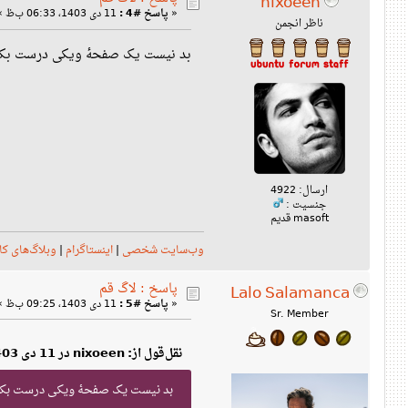
nixoeen
«
پاسخ #4 :
11 دی 1403، 06:33 ب‌ظ »
ناظر انجمن
بد نیست یک صفحهٔ ویکی درست بکنیم (
ارسال: 4922
جنسیت :
masoft قدیم
وب‌سایت شخصی
|
اینستاگرام
|
وبلاگ‌های کا
پاسخ : لاگ قم
Lalo Salamanca
«
پاسخ #5 :
11 دی 1403، 09:25 ب‌ظ »
Sr. Member
نقل‌قول از: nixoeen در 11 دی 1403، 06:33 ب‌ظ
بد نیست یک صفحهٔ ویکی درست بکنیم (