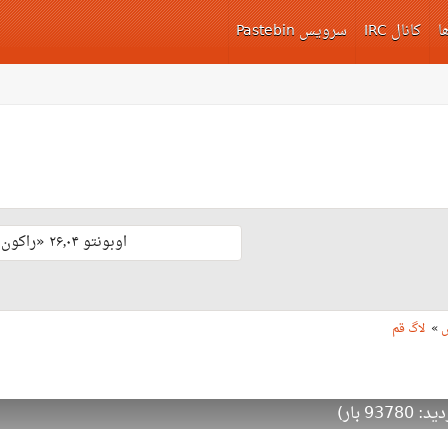
ا
کانال IRC
سرویس Pastebin
اوبونتو ۲۶٫۰۴ «راکون ثابت‌قدم» با پشتیبانی بلند مدّت منتشر شد 🎊
س
»
لاگ قم
 بار)