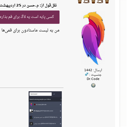
نقل‌قول از: م.حسن در 25 اردیبهشت 1403، 08:51 ب‌ظ
کسی پایه است یه لاگ برای قم بذاره
من یه لیست ماستادون برای قمی‌ها 
ارسال: 1442
جنسیت :
Dr.Code