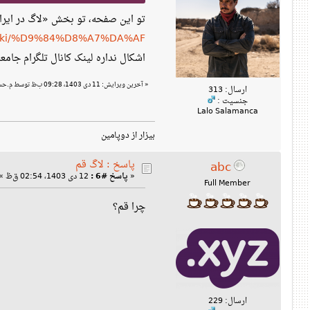
تو این صفحه، تو بخش «لاگ در ایرا
rg/wiki/%D9%84%D8%A7%DA%AF
اشکال نداره لینک کانال تلگرام جامعه
«
آخرین ویرایش: 11 دی 1403، 09:28 ب‌ظ توسط م.حسن
ارسال: 313
جنسیت :
Lalo Salamanca
بیزار از دوپامین
پاسخ : لاگ قم
abc
«
پاسخ #6 :
12 دی 1403، 02:54 ق‌ظ »
Full Member
چرا قم؟
ارسال: 229