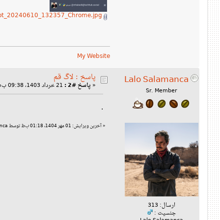
Screenshot_20240610_132357_Chrome.jpg
My Website
پاسخ : لاگ قم
Lalo Salamanca
«
پاسخ #2 :
21 خرداد 1403، 09:38 ب‌ظ »
Sr. Member
.
«
آخرین ویرایش: 01 مهر 1404، 01:18 ب‌ظ توسط Lalo Salamanca
ارسال: 313
جنسیت :