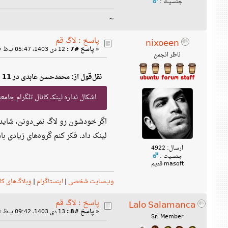
جنسیت :
~
پاسخ : لاگ قم
nixoeen
«
پاسخ #7 :
12 دی 1403، 05:47 ب‌ظ »
ناظر انجمن
نقل‌قول از: محمدحسن عابدی در 11 دی 1403، 09:25 ب‌ظ
اشکال نداره لینک کانال تلگرام جامعه
اگر خودشون رو لاگ نمی‌دونن، شاید ب
لینک داد. فکر کنم گروه‌های زیادی با
ارسال: 4922
جنسیت :
masoft قدیم
وب‌سایت شخصی
|
اینستاگرام
|
وبلاگ‌های کا
پاسخ : لاگ قم
Lalo Salamanca
«
پاسخ #8 :
13 دی 1403، 09:42 ب‌ظ »
Sr. Member