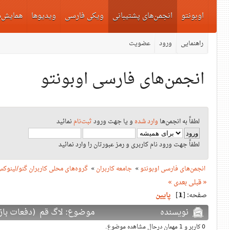
اوبونتو
انجمن‌های پشتیبانی
ویکی فارسی
ویدیوها
همایش‌ه
راهنمایی
ورود
عضویت
انجمن‌های فارسی اوبونتو
لطفاً به انجمن‌ها
وارد شده
و یا جهت ورود
ثبت‌نام
نمائید
لطفاً جهت ورود نام کاربری و رمز عبورتان را وارد نمائید
انجمن‌های فارسی اوبونتو
»
جامعه کاربران
»
گروه‌های محلی کاربران گنو/لینوک
« قبلی
بعدی »
صفحه: [
1
]
پایین
نویسنده
موضوع: لاگ قم (دفعات بازدید: 93780
0 کاربر و 1 مهمان درحال مشاهده موضوع.