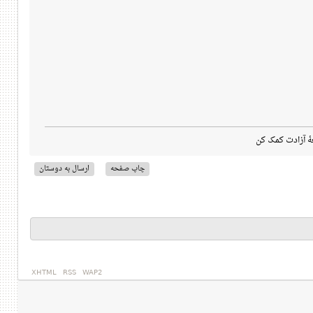
هٔ آزادت کمک کن
چاپ صفحه
ارسال به دوستان
XHTML
RSS
WAP2