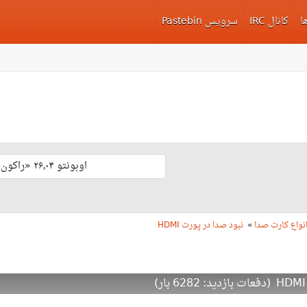
ا
کانال IRC
سرویس Pastebin
اوبونتو ۲۶٫۰۴ «راکون ثابت‌قدم» با پشتیبانی بلند مدّت منتشر شد 🎊
نواع کارت صدا
»
نبود صدا در پورت HDMI