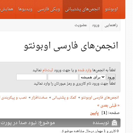
اوبونتو
انجمن‌های پشتیبانی
ویکی فارسی
ویدیوها
همایش‌ه
راهنمایی
ورود
عضویت
انجمن‌های فارسی اوبونتو
لطفاً به انجمن‌ها
وارد شده
و یا جهت ورود
ثبت‌نام
نمائید
لطفاً جهت ورود نام کاربری و رمز عبورتان را وارد نمائید
انجمن‌های فارسی اوبونتو
»
کمک و پشتیبانی
»
سخت‌افزار
»
نصب و پیکربندی ا
« قبلی
بعدی »
صفحه: [
1
]
پایین
نویسنده
موضوع: نبود صدا در پورت HDMI (دفعات بازدید: 6282 بار)
0 کاربر و 1 مهمان درحال مشاهده موضوع.