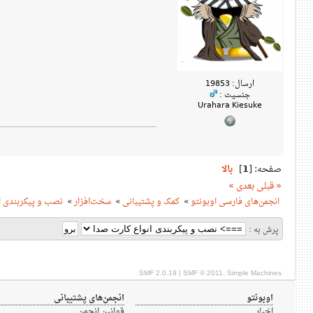
ارسال: 19853
جنسیت :
Urahara Kiesuke
صفحه: [
1
]
بالا
« قبلی
بعدی »
انجمن‌های فارسی اوبونتو
»
کمک و پشتیبانی
»
سخت‌افزار
»
نصب و پیکربندی ا
پرش به :
SMF 2.0.19
|
SMF © 2011
,
Simple Machines
اوبونتو
انجمن‌های پشتیبانی
اخبار
قوانین انجمن