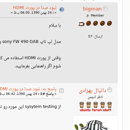
نبود صدا در پورت HDMI
bigman
«
:
24 بهمن 1390، 06:00 ب‌ظ »
Jr. Member
با سلام
ارسال: 57
مدل لپ تاپ sony FW 490 DAB و UBUNTU 11.10
شوم اگر راهنمایی بفرمایید.
پاسخ به: نبود صدا در پورت HDMI
دانیال بهزادی
«
پاسخ #1 :
24 بهمن 1390، 06:42 ب‌ظ »
ناظر انجمن
از sysytem testing این مورد رو تست کن، اگه مشکل داشت بزن که باگش رو ریپورت کنه به لانچ‌پد. معمولا بعد چند وقت درستش می‌کنن