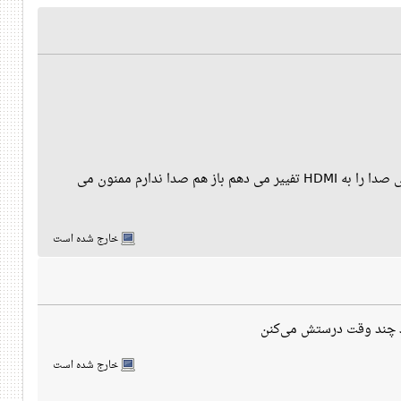
وقتی از پورت HDMI استفاده می کنم در LCD تصویر دارم ولی صدا ندارم حتی وقتی در sound setting خروجی صدا را به HDMI تفییر می دهم باز هم صدا ندارم ممنون می
خارج شده است
خارج شده است