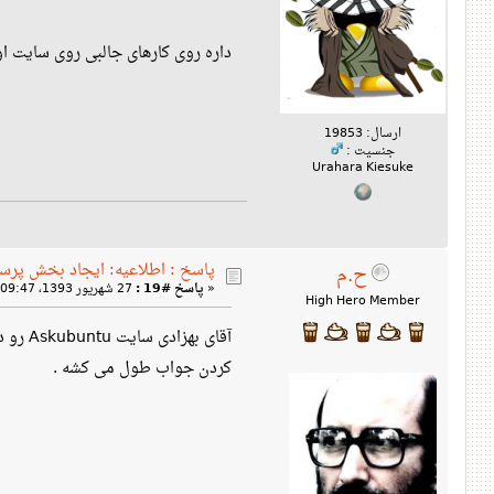
داره روی کارهای جالبی روی سایت ا
ارسال: 19853
جنسیت :
Urahara Kiesuke
پاسخ : اطلاعیه: ایجاد بخش پرس
ح.م
«
پاسخ #19 :
27 شهریور 1393، 09:47 ق‌ظ »
High Hero Member
آقای 
کردن جواب طول می کشه .