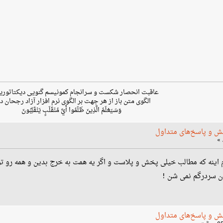
عاقبت انحصار شکست و سرانجام کمونیسم گنویی دیکتاتوری
الگوی متن باز از هر جهت بر الگوی نرم افزار آزاد رجحان دا
وَسَيَعْلَمُ الَّذِينَ ظَلَمُوا أَيَّ مُنْقَلَبٍ يَنْقَلِبُونَ
ش و پاسخ‌های متداول
وم اینه که مطالب خیلی پخش و پلاست و اگر یه همت به خرج بدین و همه رو 
یان سردرگم نمی شن !
ش و پاسخ‌های متداول