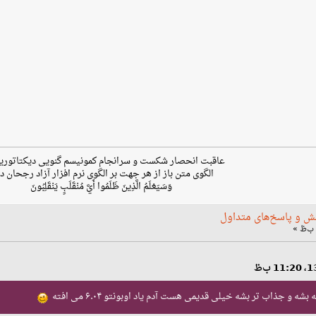
عاقبت انحصار شکست و سرانجام کمونیسم گنویی دیکتاتوری
الگوی متن باز از هر جهت بر الگوی نرم افزار آزاد رجحان دا
وَسَيَعْلَمُ الَّذِينَ ظَلَمُوا أَيَّ مُنْقَلَبٍ يَنْقَلِبُونَ
ش و پاسخ‌های متداول
ه و جذاب تر بشه خیلی قدیمی هست آدم یاد اوبونتو ۶.۰۴ می افته