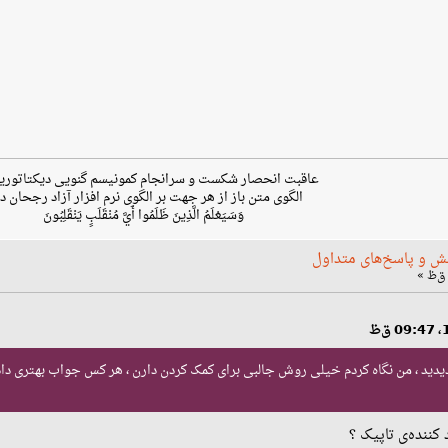
عاقبت انحصار شکست و سرانجام کمونیسم گنویی دیکتاتوری
الگوی متن باز از هر جهت بر الگوی نرم افزار آزاد رجحان دا
وَسَيَعْلَمُ الَّذِينَ ظَلَمُوا أَيَّ مُنْقَلَبٍ يَنْقَلِبُونَ
ش و پاسخ‌های متداول
بهزادی سایت Askubuntu رو دیدید ، من نگاه کردم خیلی روش جالبی برای کمک کردن دارن ، هر کس جوا
 کننده‌ی تاپیک ؟