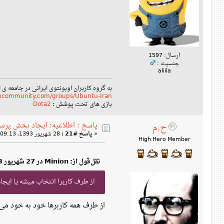
ارسال: 1597
جنسیت :
aliila
به گروه کاربران اوبونتوی ایرانی در جامعه ی 
amcommunity.com/groups/Ubuntu-Iran
بازی های تحت پوشش :
Dota2
پاسخ : اطلاعیه: ایجاد بخش پرس
ح.م
«
پاسخ #21 :
28 شهریور 1393، 09:13 ب‌ظ »
High Hero Member
نقل‌قول از: Minion در 27 شهریور 1393، 10:30 ق‌ظ
از طرف کاربرا انتخاب میشه یا ایجاد 
از طرف همه کاربرها خود به خود می یا