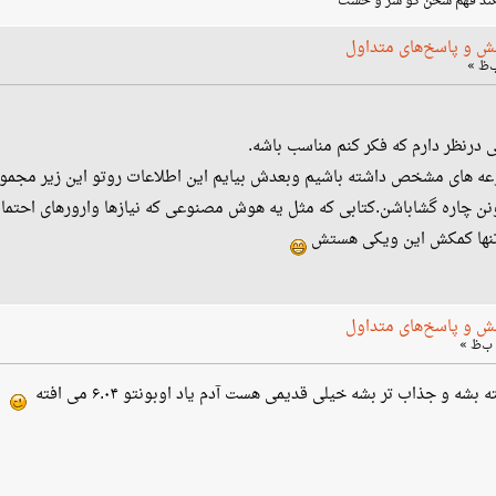
نکند فهم سخن گو سر و خشت
ش و پاسخ‌های متداول
درنظر دارم که فکر کنم مناسب باشه.
عه های مشخص داشته باشیم وبعدش بیایم این اطلاعات روتو این زیر مجموع
 چاره گشاباشن.کتابی که مثل یه هوش مصنوعی که نیازها وارورهای احتمالی رو
وتنها کمکش این ویکی هستش
ش و پاسخ‌های متداول
شه و جذاب تر بشه خیلی قدیمی هست آدم یاد اوبونتو ۶.۰۴ می افته