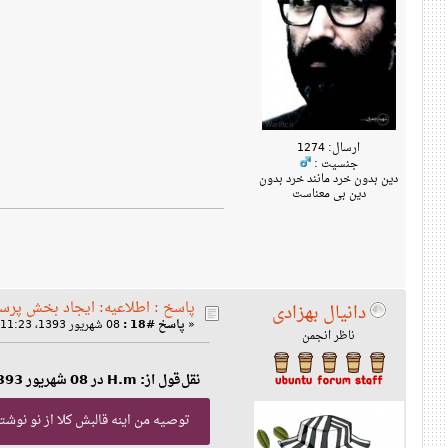
ارسال: 1274
جنسیت :
دین بدون خرد مانند خرد بدون
دین بی معناست
پاسخ : اطلاعیه: ایجاد بخش پرس
دانیال بهزادی
«
پاسخ #18 :
08 شهریور 1393، 11:23 ب‌ظ »
ناظر انجمن
نقل‌قول از: H.m در 08 شهریور 1393، 11:20 ب‌ظ
توصیه من اینه قالبش کلا از نو نوشته بش