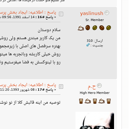
سر تسلیم منو خشت در میکده ها ، مدعی گر 
پاسخ : اطلاعیه: ایجاد بخش پرس
yaslinush
«
پاسخ #16 :
14 اسفند 1391، 09:56 ب‌ظ »
Sr. Member
سلام دوستان
من یک کاربر مبتدی هستم ولی روشی 
ارسال: 310
بهتره سرفصل های اصلی با زیرمجمو
جنسیت :
روش خیلی کاربشه وباتجربه ها میتونن
رو با لینوکسش به فضا میفرستیم 
پاسخ : اطلاعیه: ایجاد بخش پرس
ح.م
«
پاسخ #17 :
08 شهریور 1393، 11:20 ب‌ظ »
High Hero Member
توصیه من اینه قالبش کلا از نو نوشته ب