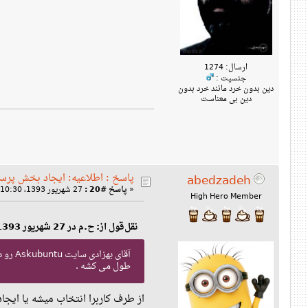
ارسال: 1274
جنسیت :
دین بدون خرد مانند خرد بدون
دین بی معناست
پاسخ : اطلاعیه: ایجاد بخش پرس
abedzadeh
«
پاسخ #20 :
27 شهریور 1393، 10:30 ق‌ظ »
High Hero Member
نقل‌قول از: ح.م در 27 شهریور 1393، 09:47 ق‌ظ
آقای 
طول می کشه .
از طرف کاربرا انتخاب میشه یا ایجاد