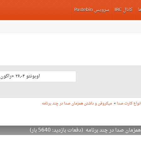
ا
کانال IRC
سرویس Pastebin
اوبونتو ۲۶٫۰۴ «راکون ثابت‌قدم» با پشتیبانی بلند مدّت منتشر شد 🎊
نواع کارت صدا
»
میکروفن و داشتن همزمان صدا در چند برنامه
 صدا در چند برنامه (دفعات بازدید: 5640 بار)