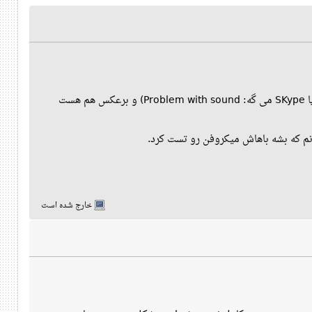
من کوبونتو 9.04 دارم. وقتی از Amarok استفاده می کنم صدای دیگه ای نمیاد (مثلا صدای وید‌‌ئو تو Firefox یا SKype می گه: Problem with sound) و برعکس هم هست
ونم که بشه باهاش میکروفن رو تست کرد.
خارج شده است