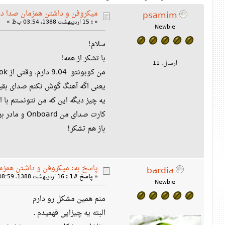
میکروفن و داشتن همزمان صدا در 
psamim
«
:
15 اردیبهشت 1388، 03:54 ب‌ظ »
Newbie
سلام!
با تشکر از همه!
ارسال: 11
یعنی اگه آهنگ گوش نکنم صدای بقیه
یه چیز دیگه این که من نتونستم با 
کارت صدای من Onboard و مادر برد من Foxconn و صدا هم Realtek هست.
باز هم تشکر!
پاسخ به: میکروفن و داشتن همزما
bardia
«
پاسخ #1 :
16 اردیبهشت 1388، 08:59 ب‌ظ »
Newbie
منم همین مشکل رو دارم
البته یه چیزایی فهمیدم .