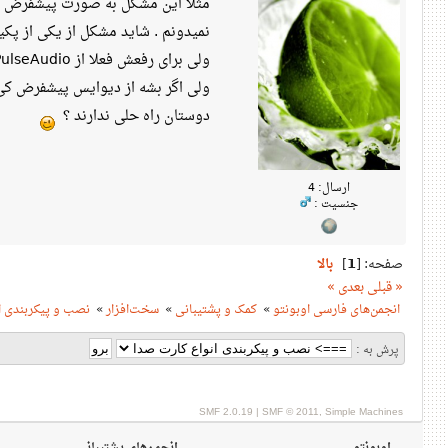
مثلا این مشکل به صورت پیشفرض نیست . ولی بعد از نصب 
نمیدونم . شاید مشکل از یکی از پکیج
ولی برای رفعش فعلا از PulseAudio استفاده کردم و در حال حاضر هیچ مشکلی نداره و همه چی رو به راهه .
ولی اگر بشه از دیوایس پیشفرض کی د
دوستان راه حلی ندارند ؟
ارسال: 4
جنسیت :
صفحه: [
1
]
بالا
« قبلی
بعدی »
انجمن‌های فارسی اوبونتو
»
کمک و پشتیبانی
»
سخت‌افزار
»
نصب و پیکربندی ا
پرش به :
SMF 2.0.19
|
SMF © 2011
,
Simple Machines