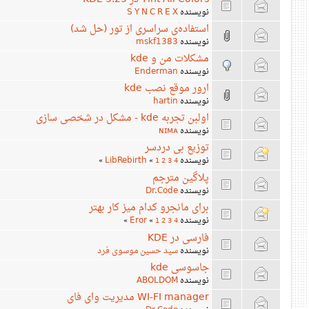
نویسنده
S Y N C R E X
استفاده‌ی سراسری از تور (حل شد)
نویسنده
mskf1383
مشکلات من و kde
نویسنده
Enderman
ارور موقع نصب kde
نویسنده
hartin
اولبن تجربه kde - مشکل در شخصی سازی
نویسنده
ɴɪᴍᴀ
توزیع بی دردسر
نویسنده
LibRebirth
»
«
1
2
3
4
پلاگین مترجم
نویسنده
Dr.Code
برای مانجرو کدام میز کار بهتر
نویسنده
Eror
»
«
1
2
3
4
فارسی در KDE
نویسنده
سید حسین موسوی فرد
جاسوسی kde
نویسنده
ABOLDOM
WI-FI manager مدیریت وای فای