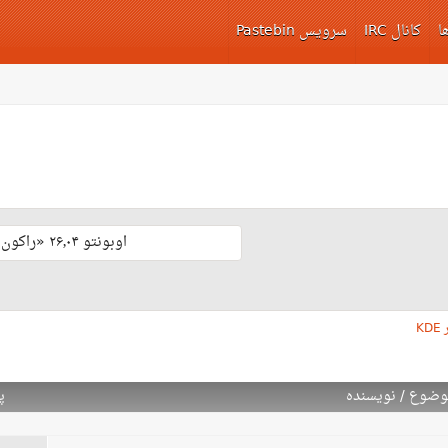
ا
کانال IRC
سرویس Pastebin
اوبونتو ۲۶٫۰۴ «راکون ثابت‌قدم» با پشتیبانی بلند مدّت منتشر شد 🎊
KD
وضوع
/
نویسنده
پ