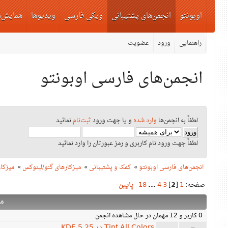
اوبونتو
انجمن‌های پشتیبانی
ویکی فارسی
ویدیوها
همایش‌ه
راهنمایی
ورود
عضویت
انجمن‌های فارسی اوبونتو
لطفاً به انجمن‌ها
وارد شده
و یا جهت ورود
ثبت‌نام
نمائید
لطفاً جهت ورود نام کاربری و رمز عبورتان را وارد نمائید
انجمن‌های فارسی اوبونتو
»
کمک و پشتیبانی
»
میزکارهای گنو/لینوکس
»
میزکار E
صفحه:
1
[
2
]
3
4
...
18
پایین
م
0 کاربر و 12 مهمان در حال مشاهده انجمن
Tint All Colors در KDE 5.25