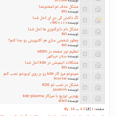
نویسنده
Dr.Code
مشکل حذف تم (مختومه)
نویسنده
BiG
لگ داشتن کی دی ای (حل شد)
نویسنده
BiG
»
«
1
2
3
مشکل نام دایرکتوری ها (حل شد)
نویسنده
BiG
چطور شخصی سازی هر اکتیویتی رو جدا کنم؟
نویسنده
BiG
تنظیم نور صفحه در sddm
نویسنده
عرفان خیراللهی
مشکلات انیمیشن در kde (حل شد)
نویسنده
BiG
نمیتونم میز کار kde رو بر روی اوبونتو نصب کنم
نویسنده
linux kar
مشکل در نصب تم KDE
نویسنده
Javidnnh
بهترین توزیع با میزکار kde plasma
نویسنده
aFard
صفحه:
1
[
2
]
3
4
...
18
بالا