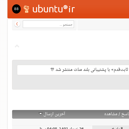
88
اسخ
/
مشاهده
آخرین ارسال