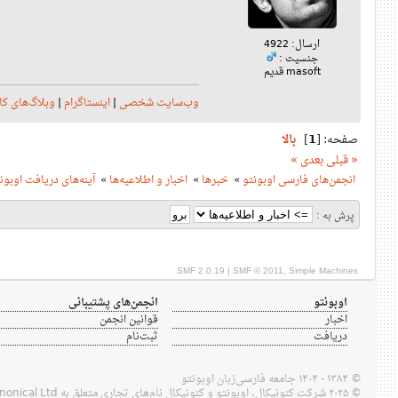
ارسال: 4922
جنسیت :
masoft قدیم
وب‌سایت شخصی
|
اینستاگرام
|
وبلاگ‌های کا
صفحه: [
1
]
بالا
« قبلی
بعدی »
انجمن‌های فارسی اوبونتو
»
خبرها
»
اخبار و اطلاعیه‌ها
»
آینه‌‌های دریافت اوبون
پرش به :
SMF 2.0.19
|
SMF © 2011
,
Simple Machines
اوبونتو
انجمن‌های پشتیبانی
اخبار
قوانین انجمن
دریافت
ثبت‌نام
© ۱۳۸۴ - ۱۴۰۴ جامعه فارسی‌زبان اوبونتو
© ۲۰۲۵ شرکت کنونیکال. اوبونتو و کنونیکال نام‌های تجاری متعلق به Canonical Ltd هستند