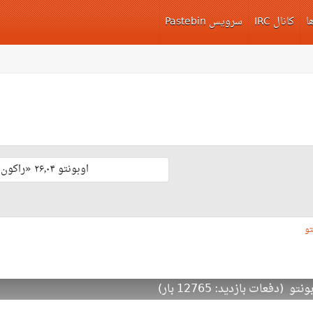
ا
کانال IRC
سرویس Pastebin
اوبونتو ۲۶٫۰۴ «راکون ثابت‌قدم» با پشتیبانی بلند مدّت منتشر شد 🎊
تو
دفعات بازدید: 12765 بار)