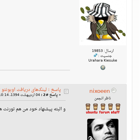
ارسال: 19853
جنسیت :
Urahara Kiesuke
پاسخ : لینک‌های دریافت اوبونتو ۱۵.۰۴
nixoeen
«
پاسخ #2 :
04 اردیبهشت 1394، 10:14 ب‌ظ »
ناظر انجمن
و البته پیشنهاد خود من هم تورنت ه