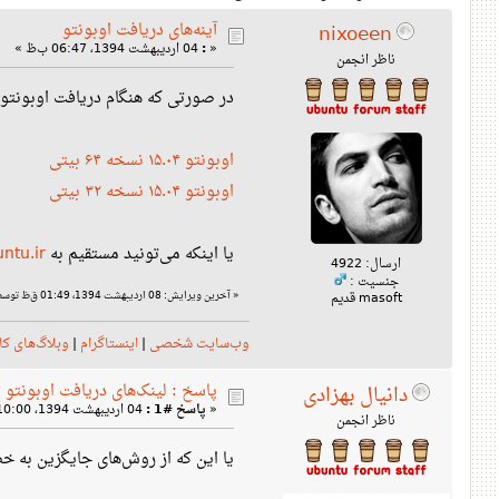
آینه‌‌های دریافت اوبونتو
nixoeen
«
:
04 اردیبهشت 1394، 06:47 ب‌ظ »
ناظر انجمن
در صورتی که هنگام دریافت اوبونتو 
اوبونتو ۱۵.۰۴ نسخه ۶۴ بیتی
اوبونتو ۱۵.۰۴ نسخه ۳۲ بیتی
یا اینکه می‌تونید مستقیم به
ntu.ir
ارسال: 4922
جنسیت :
«
آخرین ویرایش: 08 اردیبهشت 1394، 01:49 ق‌ظ توسط دانیال بهزادی
masoft قدیم
وب‌سایت شخصی
|
اینستاگرام
|
وبلاگ‌های کا
پاسخ : لینک‌های دریافت اوبونتو ۱۵.۰۴
دانیال بهزادی
«
پاسخ #1 :
04 اردیبهشت 1394، 10:00 ب‌ظ »
ناظر انجمن
یا این که از روش‌های جایگزین به 