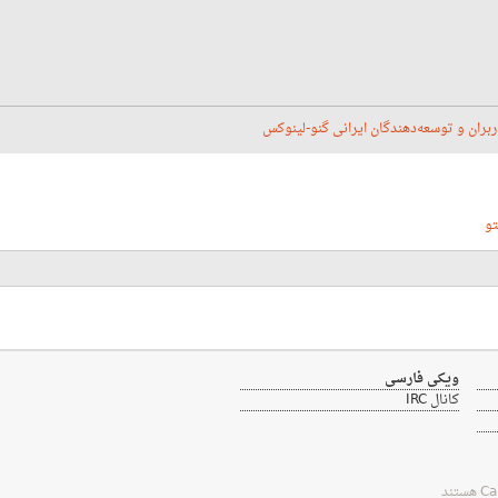
ربران و توسعه‌دهندگان ایرانی گنو-لینوکس
تو
ویکی فارسی
کانال IRC