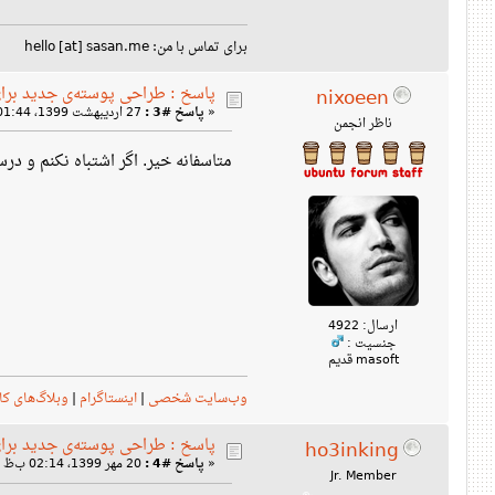
برای تماس با من: hello [at] sasan.me
پاسخ : طراحی پوسته‌ی جدید برا
nixoeen
«
پاسخ #3 :
27 اردیبهشت 1399، 01:44 ق‌ظ »
ناظر انجمن
متاسفانه خیر. اگر اشتباه نکنم و درس
ارسال: 4922
جنسیت :
masoft قدیم
وب‌سایت شخصی
|
اینستاگرام
|
وبلاگ‌های کا
پاسخ : طراحی پوسته‌ی جدید برا
ho3inking
«
پاسخ #4 :
20 مهر 1399، 02:14 ب‌ظ »
Jr. Member