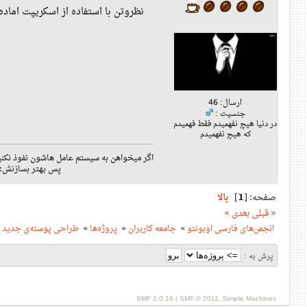
نظروتن با استفاده از اسکریپت اماده
ارسال: 46
جنسیت :
در دنیا هیچ نفهمیدم فقط فهمیدم
که هیچ نفهمیدم
اگر میخواهن به سیستم عامل هاشون نفوذ نکنی
پس بهتر بسازنش:)
صفحه: [
1
]
بالا
« قبلی
بعدی »
انجمن‌های فارسی اوبونتو
»
جامعه کاربران
»
پروژه‌ها
»
طراحی پوسته‌ی جدید ب
پرش به :
SMF 2.0.19
|
SMF © 2011
,
Simple Machines