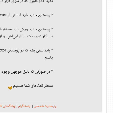
دقیقا همونطوری که در سرور قرار داره، می‌تونید توسط Git در شاخه‌ای 
* پوسته‌ی جدید باید اسمش از Vector به UbuntuIR تغییر بکنه.
* پوسته‌ی جدید ویکی باید مستقیما 
خودکار تغییر بکنه و کارایی‌اش رو ا
بکنیم.
* در صورتی که دلیل موجهی وجود دا
منتظر کمک‌های شما هستیم
وب‌سایت شخصی
|
اینستاگرام
|
وبلاگ‌های کا