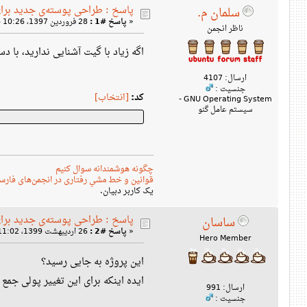
پاسخ : طراحی پوسته‌ی جدید برا
سلمان م.
«
پاسخ #1 :
28 فروردین 1397، 10:26 ب‌ظ »
ناظر انجمن
اگه زیاد با گیت آشنایی ندارید، با دستور زیر می‌تو
ارسال: 4107
جنسیت :
کد:
[انتخاب]
GNU Operating System -
سیستم عامل گنو
چگونه هوشمندانه سوال کنیم
قوانین و خط مشیِ رفتاری در انجمن‌های فارس
یک کاربر دبیان.
پاسخ : طراحی پوسته‌ی جدید برا
ساسان
«
پاسخ #2 :
26 اردیبهشت 1399، 11:02 ق‌ظ »
Hero Member
این پروژه به جایی رسید؟
ایده اینکه برای این تغییر پولی جم
ارسال: 991
جنسیت :