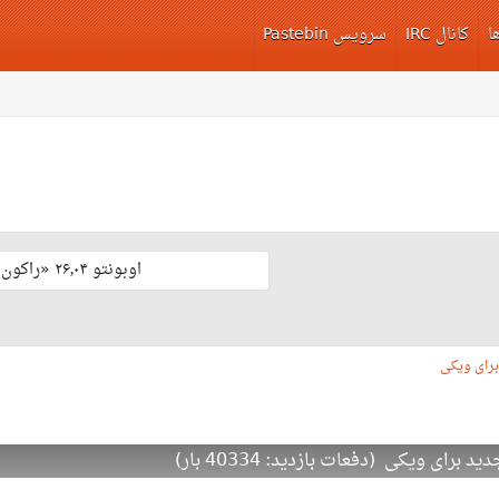
ا
کانال IRC
سرویس Pastebin
اوبونتو ۲۶٫۰۴ «راکون ثابت‌قدم» با پشتیبانی بلند مدّت منتشر شد 🎊
رای ویکی
ی ویکی (دفعات بازدید: 40334 بار)