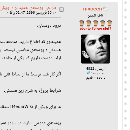
طراحی پوسته‌ی جدید برای ویکی
nixoeen
«
:
20 فروردین 1396، 01:47 ق‌ظ »
ناظر انجمن
درود دوستان،
آزاد، دوست داریم که یکی از جامعه ا
ارسال: 4922
اگر کار شما توسط ما از لحاظ فنی ت
جنسیت :
masoft قدیم
شرایط پروژه به شرح زیر هستش:
ما برای ویکی از MediaWiki استفاده می‌کنیم. پوسته‌ی پیش‌فرض Vector هست که باید با پوسته‌ی عمومی‌ای که ما برای سایت استفاده می‌کنیم هماهنگ بشه.
پوسته‌ی عمومی سایت در سرور همیشه در /home/static/public_html/ قرار داره و