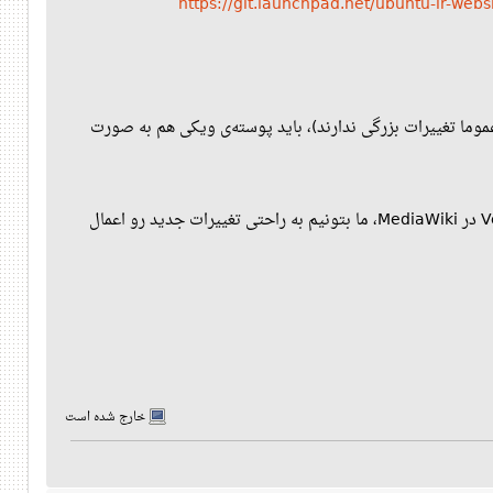
https://git.launchpad.net/ubuntu-ir-webs
موما تغییرات بزرگی ندارند)، باید پوسته‌ی ویکی هم به صورت
* باید سعی بشه که در پوسته‌ی Vector کمترین تغییرات ممکن انجام بشه، در نتیجه با بروزرسانی پوسته‌ی Vector در MediaWiki، ما بتونیم به راحتی تغییرات جدید رو اعمال
خارج شده است