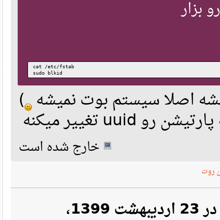
بزار
cat /etc/fstab
sudo blkid
)
د یه پارتیشن رو
خارج شده است
وت
نقل‌قول از: sun-pda در 23 اردیبهشت 1399،