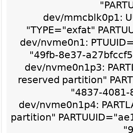
PART
/dev/mmcblk0p1:
TYPE="exfat" PART
/dev/nvme0n1: PTUUI
49fb-8e37-a27bfccf
/dev/nvme0n1p3: PAR
reserved partition" P
4837-4081-
/dev/nvme0n1p4: PART
partition" PARTUUID="a