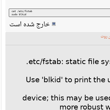
cat /etc/fstab
sudo blkid
خارج شده است
وت
# Use 'blkid' to print t
# device; this may be 
more robust