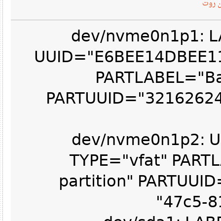
وت
/dev/nvme0n1p1:
UUID="E6BEE14DBEE1
PARTLABEL="Ba
PARTUUID="3216262
/dev/nvme0n1p2:
TYPE="vfat" PAR
partition" PARTUU
47c5-