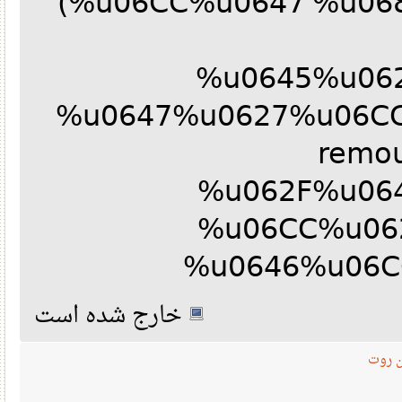
(%u06CC%u0647 %u0
%u0645%u0
%u0647%u0627%u06CC
remo
%u062F%u0
%u06CC%u0
%u0646%u06
خارج شده است
وت