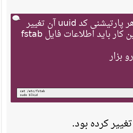
با تغییر سایز یا فرمت هر پارتیشنی کد uuid آن تغییر
میکنه، بنابراین بعد از این کار باید اطلاعات فایل fstab
بزار
cat /etc/fstab
sudo blkid