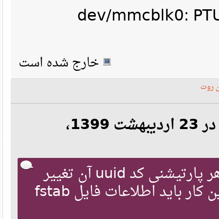
/dev/mmcblk0: 
خارج شده است
وت
نقل‌قول از: sun-pda در 23 اردیبهشت 1399،
با تغییر سایز یا فرمت هر پارتیشنی کد uuid آن تغییر
میکنه، بنابراین بعد از این کار باید اطلاعات فایل fstab