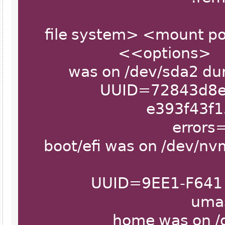
# <file system> <moun
<options
UUID=72843d8
e393f4
erro
# /boot/efi was on /dev
UUID=9EE1-F64
u
# /home was o