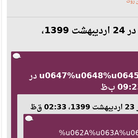
وت
نقل‌قول از: sun-pda در 24 اردیبهشت 1399،
%u0647%u0648%u0645%u0627%u0646 در
%u062A%u063A%u