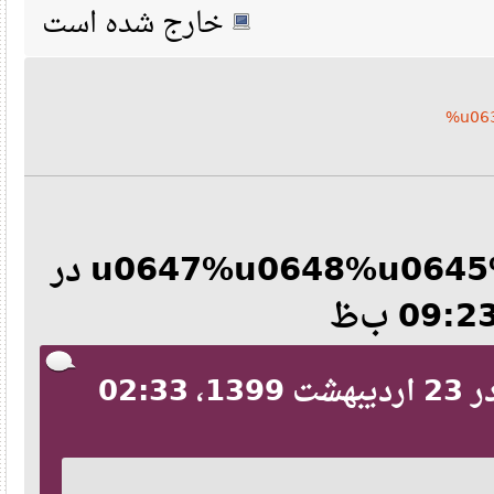
خارج شده است
%u
%u0647%u0648%u0645%u0627%u0646 در
نقل‌قول از: sun-pda در 23 اردیبهشت 1399، 02:33