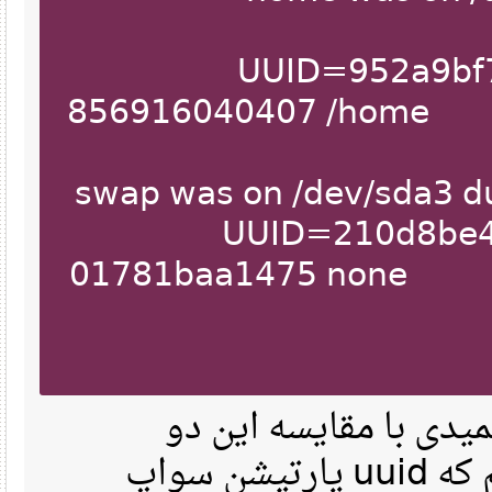
UUID=952a9bf
856916040407 /hom
UUID=210d8be
01781baa1475 
ی با مقایسه این دو
خروجی متوجه میشیم که uuid پارتیشن سواپ