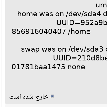
u
UUID=952a9b
856916040407 /hom
UUID=210d8b
01781baa1475 n
خارج شده است