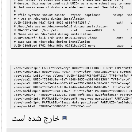
# device; this may be used with UUID= as a more robust way to n
# that works even if disks are added and removed. See fstab(5).
#
# <file system> <mount point>   <type>  <options>       <dump> 
# / was on /dev/sda2 during installation
UUID=72843d8e-46a7-4248-8055-e393f43f156f /               ext4 
# /boot/efi was on /dev/nvme0n1p2 during installation
UUID=9EE1-F641  /boot/efi       vfat    umask=0077      0      
# /home was on /dev/sda4 during installation
UUID=952a9bf7-f81b-47d4-a4a4-856916040407 /home           ext4 
# swap was on /dev/sda3 during installation
UUID=210d8be4-6762-4dce-960e-01781baa1475 none            swap 
/dev/nvme0n1p1: LABEL="Recovery" UUID="E6BEE14DBEE116B9" TYPE="
/dev/nvme0n1p2: UUID="9EE1-F641" TYPE="vfat" PARTLABEL="EFI sys
/dev/sda1: LABEL="New Volume" UUID="E2A0AFC8A0AFA211" TYPE="ntf
/dev/sda2: UUID="72843d8e-46a7-4248-8055-e393f43f156f" TYPE="ex
/dev/sda3: UUID="da95e14a-b002-421e-8791-96611c3f8e3f" TYPE="sw
/dev/sda4: UUID="952a9bf7-f81b-47d4-a4a4-856916040407" TYPE="ex
/dev/mmcblk0p1: UUID="3253-7467" TYPE="exfat" PARTUUID="0000000
/dev/nvme0n1: PTUUID="111370e1-8988-49fb-8e37-a27bfccf596e" PTT
/dev/nvme0n1p3: PARTLABEL="Microsoft reserved partition" PARTUU
/dev/nvme0n1p4: PARTLABEL="Basic data partition" PARTUUID="ae1f
/dev/mmcblk0: PTUUID="00000001" PTTYPE="dos"
خارج شده است