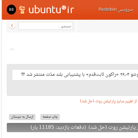
سرویس Pastebi
88
ت منتشر شد
تغییر سایز پارتیشن روت (حل شد
چاپ صفحه
ارسال به دوستان
 روت (حل شد) (دفعات بازدید: 11185 بار