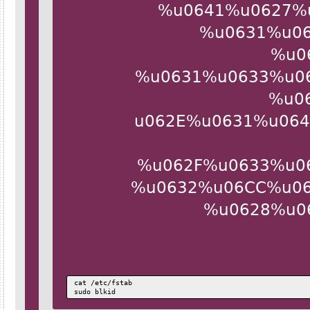
%u0641%u0627%
%u0631%u
%u
%u0631%u0633%u
%u
%u062E%u0631%u0
%u062F%u0633%u
%u0632%u06CC%u0
%u0628%u
cat /etc/fstab
sudo blkid