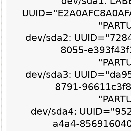
/dev/sda1: L
UUID="E2A0AFC8A0AF
PART
/dev/sda2: UUID="72
8055-e393f43
PART
/dev/sda3: UUID="da
8791-96611c3
PART
/dev/sda4: UUID="9
a4a4-85691604