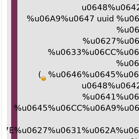
%u0648%u0
%u06A9%u0647 uuid %
%u
%u0627%u
%u0633%u06CC%u0
%u
)
%u0646%u0645%u
%u0648%u0
%u0641%u
%u0645%u06CC%u06A9%u
067E%u0627%u0631%u062A%u