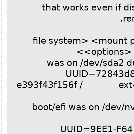
# that works even if
r
# <file system> <mo
<option
UUID=72843d
e393f43f156f / ext4
# /boot/efi was on /d
UUID=9EE1-F6