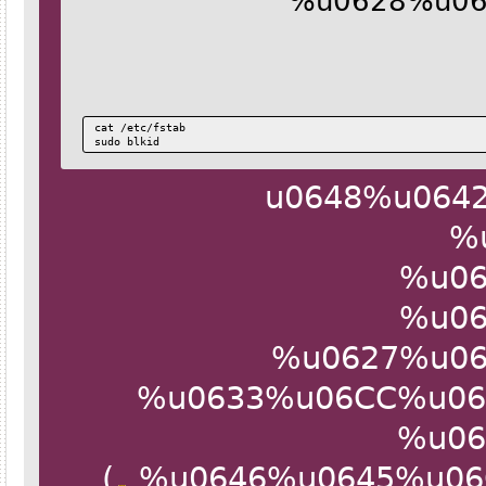
%u0628%u
cat /etc/fstab
sudo blkid
%u0648%u0
%u0
%u0
%u0627%u0
%u0633%u06CC%u0
%u0
)
%u0646%u0645%u0