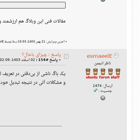
مقالات فنی این وبلاگ هم ارزشمند و خواندنی اس
«
آخرین ویرایش: 21 بهمن 1403، 10:03 ب‌ظ توسط esmaeelE
پاسخ : چیزای باحال؟
esmaeelE
«
پاسخ #154 :
02 اسفند 1403، 02:09 ب‌ظ »
ناظر انجمن
یک باگ ناشی از بی‌دقتی در تعریف ث
و مشکلات آتی در نتیجه تبدیل خودک
ارسال: 1474
جنسیت :