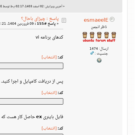
«
آخرین ویرایش: 02 اسفند 1403، 02:17 ب‌ظ توسط esmaeelE
پاسخ : چیزای باحال؟
esmaeelE
«
پاسخ #155 :
09 فروردین 1404، 02:21 ق‌ظ »
ناظر انجمن
کدهای برنامه vi
ارسال: 1474
جنسیت :
کد:
[انتخاب]
پس از دریافت کامپایل و اجرا کنید.
کد:
[انتخاب]
فایل باینری
ex
حاصل کار هست که می
کد:
[انتخاب]