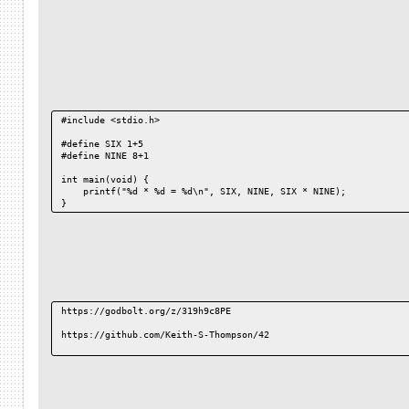
#include <stdio.h>
#define SIX 1+5
#define NINE 8+1
int main(void) {
    printf("%d * %d = %d\n", SIX, NINE, SIX * NINE);
}
https://godbolt.org/z/319h9c8PE
https://github.com/Keith-S-Thompson/42