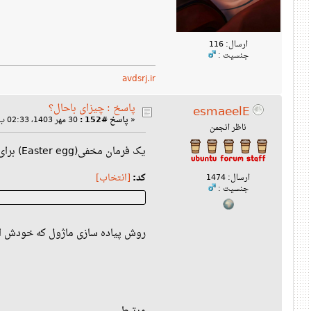
ارسال: 116
جنسیت :
avdsrj.ir
پاسخ : چیزای باحال؟
esmaeelE
«
پاسخ #152 :
30 مهر 1403، 02:33 ب‌ظ »
ناظر انجمن
یک فرمان مخفی(Easter egg) برای نمایش zen پایتون
کد:
[انتخاب]
ارسال: 1474
جنسیت :
روش پیاده سازی ماژول که خودش ای