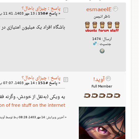
پاسخ : چیزای باحال؟
esmaeelE
«
پاسخ #150 :
13 مهر 1403، 11:41 ب‌ظ »
ناظر انجمن
باشگاه افراد یک میلیون امتیازی در
w
ارسال: 1474
جنسیت :
پاسخ : چیزای باحال؟
آوید!
«
پاسخ #151 :
14 مهر 1403، 07:07 ب‌ظ »
Full Member
یه ویکی (به‌نقل از خودش، وگرنه ف
n of free stuff on the internet!
«
آخرین ویرایش: 14 مهر 1403، 08:28 ب‌ظ توسط آوید!