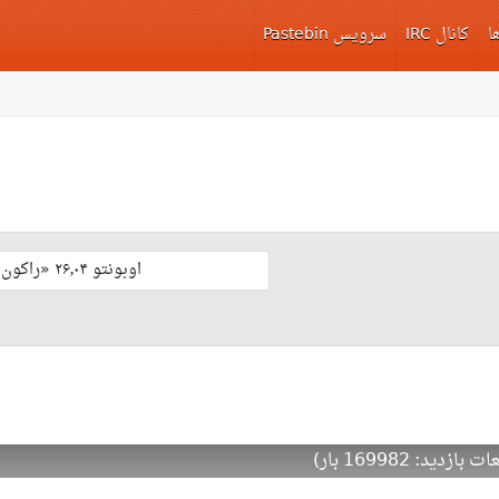
ا
کانال IRC
سرویس Pastebin
اوبونتو ۲۶٫۰۴ «راکون ثابت‌قدم» با پشتیبانی بلند مدّت منتشر شد 🎊
: 169982 بار)