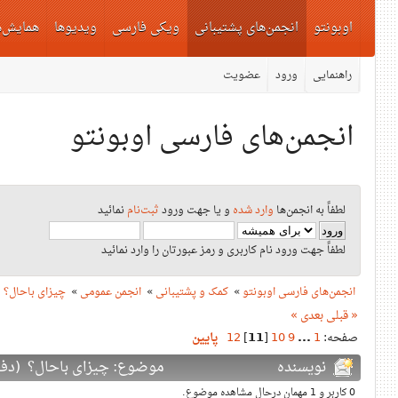
اوبونتو
انجمن‌های پشتیبانی
ویکی فارسی
ویدیوها
همایش‌ه
راهنمایی
ورود
عضویت
انجمن‌های فارسی اوبونتو
لطفاً به انجمن‌ها
وارد شده
و یا جهت ورود
ثبت‌نام
نمائید
لطفاً جهت ورود نام کاربری و رمز عبورتان را وارد نمائید
انجمن‌های فارسی اوبونتو
»
کمک و پشتیبانی
»
انجمن عمومی
»
چیزای باحال؟
« قبلی
بعدی »
صفحه:
1
...
9
10
[
11
]
12
پایین
نویسنده
موضوع: چیزای باحال؟ (دفعات بازدید
0 کاربر و 1 مهمان درحال مشاهده موضوع.