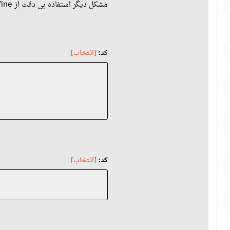
مشکل دیگر استفاده بی دقت از define و یافتن پاسخ نهایی زندگی، جهان و هر چیز دیگر
کد:
[انتخاب]
کد:
[انتخاب]