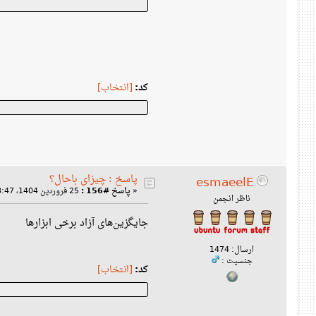
کد:
[انتخاب]
پاسخ : چیزای باحال؟
esmaeelE
«
پاسخ #156 :
25 فروردین 1404، 08:47 ب‌ظ »
ناظر انجمن
جایگزین‌های آزاد برخی ابزارها
ارسال: 1474
جنسیت :
کد:
[انتخاب]