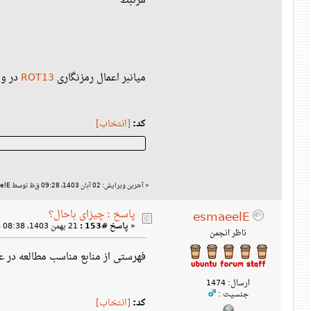
مرتبط
میانبر اعمال رمزنگاری
ROT13
در وی
کد:
[انتخاب]
«
آخرین ویرایش: 02 آبان 1403، 09:28 ق‌ظ توسط esmaeelE
پاسخ : چیزای باحال؟
esmaeelE
«
پاسخ #153 :
21 بهمن 1403، 08:38 ب‌ظ »
ناظر انجمن
فهرستی از منابع مناسب مطالعه در عل
ارسال: 1474
جنسیت :
کد:
[انتخاب]