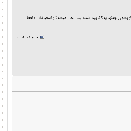
ریشون چطوریه؟ تایید شده پس حل میشه؟ راستیاتش واقعا
خارج شده است