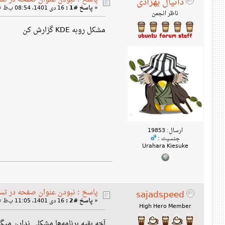
دانیال بهزادی
«
پاسخ #1 :
16 دی 1401، 08:54 ب‌ظ »
ناظر انجمن
مشکل رو‌به KDE گزارش کن
ارسال: 19853
جنسیت :
Urahara Kiesuke
پاسخ : نبودن عنوان صفحه در تس
sajadspeed
«
پاسخ #2 :
16 دی 1401، 11:05 ب‌ظ »
High Hero Member