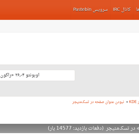
ا
کانال IRC
سرویس Pastebin
اوبونتو ۲۶٫۰۴ «راکون ثابت‌قدم» با پشتیبانی بلند مدّت منتشر شد 🎊
KD
»
نبودن عنوان صفحه در تسک‌منیجر
ک‌منیجر (دفعات بازدید: 14577 بار)