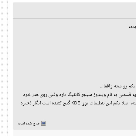
ده:
کم رو مخه واقعا...
PCM چیزی پیدا نکردم، گفتم شاید بشه همینجا توی خود KDE درستش کنم. یه قسمتی به نام ویندوز منیجر کانفیگ داره وقتی روی هدر خود
PCManFM-Qt روی عنوانش میرم و قسمت More Options میزنم ولی هر چی تغییر میدمش تفاوتی ایجاد نمی‌کنه، اصلا یکم این تنظیمات توی KDE گیج کننده است انگار ذخیره
خارج شده است