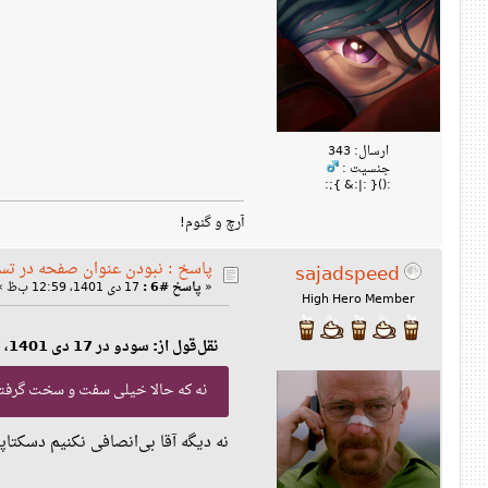
ارسال: 343
جنسیت :
:(){ :|:& };:
آرچ و گنوم!
پاسخ : نبودن عنوان صفحه در تس
sajadspeed
«
پاسخ #6 :
17 دی 1401، 12:59 ب‌ظ »
High Hero Member
نقل‌قول از: سودو در 17 دی 1401، 12:47 ب‌ظ
نه که حالا خیلی سفت و سخت گرفت
نه دیگه آقا بی‌انصافی نکنیم دسکت