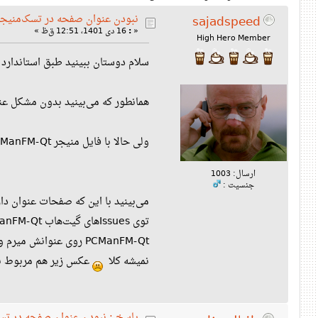
نبودن عنوان صفحه در تسک‌منیجر
sajadspeed
«
:
16 دی 1401، 12:51 ق‌ظ »
High Hero Member
سلام دوستان ببینید طبق استاندارد و
همانطور که می‌بینید بدون مشکل عن
ولی حالا با فایل منیجر PCManFM-Qt مشکل داره و این کار انجام نمیده:
ارسال: 1003
جنسیت :
می‌بینید با این که صفحات عنوان دا
نمیشه کلا
عکس زیر هم مربوط به
پاسخ : نبودن عنوان صفحه در تس