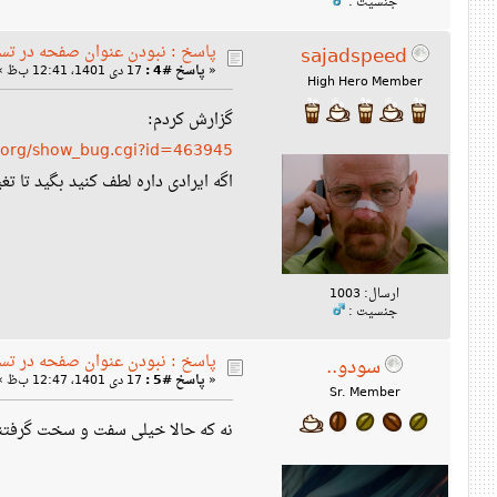
جنسیت :
پاسخ : نبودن عنوان صفحه در تس
sajadspeed
«
پاسخ #4 :
17 دی 1401، 12:41 ب‌ظ »
High Hero Member
گزارش کردم:
e.org/show_bug.cgi?id=463945
اگه ایرادی داره لطف کنید بگید تا تغییر بدم، 
ارسال: 1003
جنسیت :
پاسخ : نبودن عنوان صفحه در تس
سودو..
«
پاسخ #5 :
17 دی 1401، 12:47 ب‌ظ »
Sr. Member
نه که حالا خیلی سفت و سخت گرفت