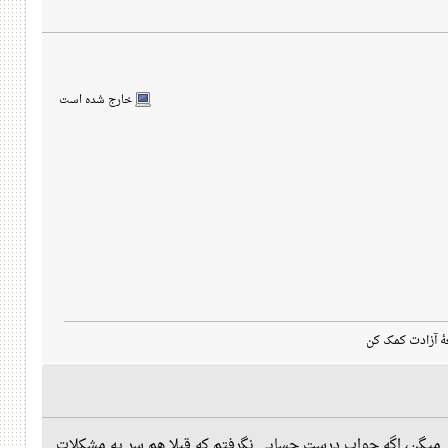
خارج شده است
هٔ آزادت کمک کن
عنی از سمت PCManFM-Qt باشه... حالا توی Issuesهاش میگم ببینم چی میگن، اگه جواب درست حسابی نگرفتم که قبلا هم سر یه مشکلات