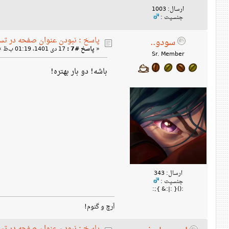
ارسال: 1003
جنسیت :
پاسخ : نبودن عنوان صفحه در تس
سودو..
«
پاسخ #7 :
17 دی 1401، 01:19 ب‌ظ »
Sr. Member
باشه! دو بار بهتره!
ارسال: 343
جنسیت :
:(){ :|:& };:
آرچ و گنوم!
پاسخ : نبودن عنوان صفحه در تس