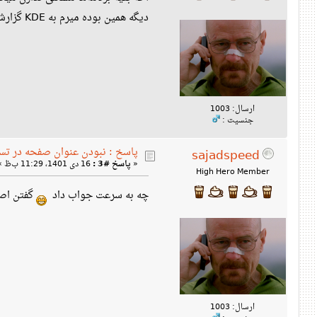
دیگه همین بوده میرم به KDE گزارش میکنم.
ارسال: 1003
جنسیت :
پاسخ : نبودن عنوان صفحه در تس
sajadspeed
«
پاسخ #3 :
16 دی 1401، 11:29 ب‌ظ »
High Hero Member
چه به سرعت جواب داد
گفتن اصلا این ربطی به XQt
ارسال: 1003