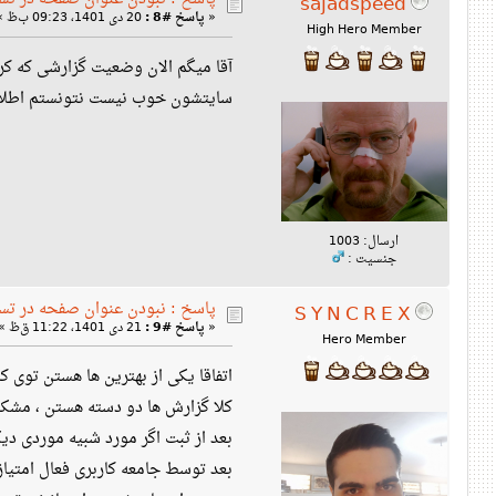
sajadspeed
«
پاسخ #8 :
20 دی 1401، 09:23 ب‌ظ »
High Hero Member
آقا میگم الان وضعیت گزارشی که کردم تایید ش
سایتشون خوب نیست نتونستم اطلاع
ارسال: 1003
جنسیت :
پاسخ : نبودن عنوان صفحه در تس
S Y N C R E X
«
پاسخ #9 :
21 دی 1401، 11:22 ق‌ظ »
Hero Member
اتفاقا یکی از بهترین ها هستن توی ک
کلا گزارش ها دو دسته هستن ، مشکلا
بعد از ثبت اگر مورد شبیه موردی دیگ
بعد توسط جامعه کاربری فعال امتیاز 