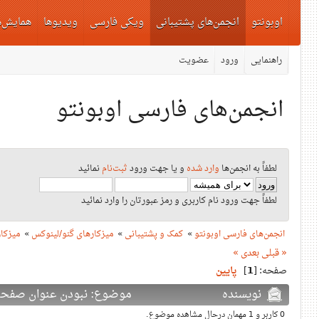
اوبونتو
انجمن‌های پشتیبانی
ویکی فارسی
ویدیوها
همایش‌ه
راهنمایی
ورود
عضویت
انجمن‌های فارسی اوبونتو
لطفاً به انجمن‌ها
وارد شده
و یا جهت ورود
ثبت‌نام
نمائید
لطفاً جهت ورود نام کاربری و رمز عبورتان را وارد نمائید
انجمن‌های فارسی اوبونتو
»
کمک و پشتیبانی
»
میزکارهای گنو/لینوکس
»
میزکار E
« قبلی
بعدی »
صفحه: [
1
]
پایین
نویسنده
موضوع: نبودن عنوان صفحه در تس
0 کاربر و 1 مهمان درحال مشاهده موضوع.