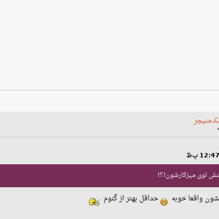
ک‌منیجر
نش توی میزکارشون!؟!
اپشون واقعا خوبه
حداقل بهتر از گنوم