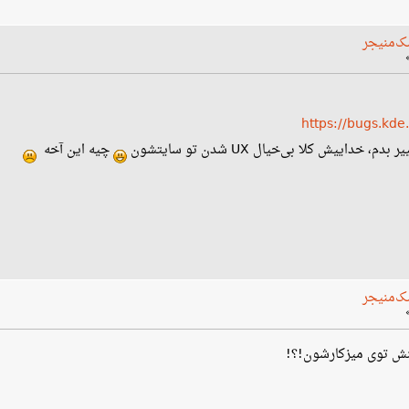
ک‌منیجر
https://bugs.kd
خداییش کلا بی‌خیال UX شدن تو سایتشون
چیه این آخه
ک‌منیجر
نش توی میزکارشون!؟!