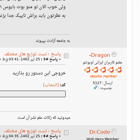
ولی خوب الان تو منو بوت بایوس ۱ گزینه اضافه هست اونم اینکه دوتا گزینه دبیان هست و هردو کار یکسانی انجام میدن نمی‌دونم قبلاً هم بوده یا نه ولی من تازه متوجهش شدم
به نظرتون باید براش تاپیک جدا بزنم
به جامعه آزادت بپیوند
پاسخ : تست توزیع های مختلف
Dragon-
«
پاسخ #3 :
25 تیر 1402، 03:41 ق‌ظ »
عضو کاربران ایرانی اوبونتو
خروجی این دستور رو بذارید
ارسال: 5127
کد:
[انتخاب]
جنسیت :
میدونید که زکات علم نشر آن است
پاسخ : تست توزیع های مختلف
Dr.Code
«
پاسخ #4 :
25 تیر 1402، 04:35 ق‌ظ »
High Hero Member