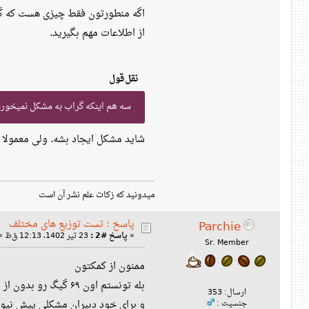
از اطلاعات مهم بگیرید.
نقل‌قول
سه هم اینکه گراب به مشکل نمیخوره ب
شاید مشکل ایجاد بشه. ولی معمولا
میدونید که زکات علم نشر آن است
پاسخ : تست توزیع های مختلف
Parchie
«
پاسخ #2 :
23 تیر 1402، 12:13 ق‌ظ »
Sr. Member
ممنون از کمکتون
بله تونستم اون ۶۹ گیگ رو بدون از دست دادن اطلاعات با توزیع لایو جدا کنم
ارسال: 353
و برای خود دبیران مشکلی پیش نیو
جنسیت :