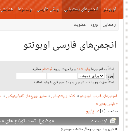
اوبونتو
انجمن‌های پشتیبانی
ویکی فارسی
ویدیوها
همایش‌ه
راهنمایی
ورود
عضویت
انجمن‌های فارسی اوبونتو
لطفاً به انجمن‌ها
وارد شده
و یا جهت ورود
ثبت‌نام
نمائید
لطفاً جهت ورود نام کاربری و رمز عبورتان را وارد نمائید
انجمن‌های فارسی اوبونتو
»
کمک و پشتیبانی
»
سایر توزیع‌های گنو/لینوکس
»
ت
« قبلی
بعدی »
صفحه: [
1
]
2
پایین
نویسنده
موضوع: تست توزیع های مختلف (دف
0 کاربر و 1 مهمان درحال مشاهده موضوع.