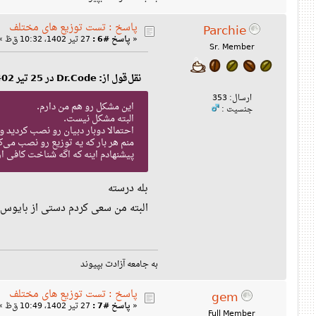
پاسخ : تست توزیع های مختلف
Parchie
«
پاسخ #6 :
27 تیر 1402، 10:32 ق‌ظ »
Sr. Member
نقل‌قول از: Dr.Code در 25 تیر 1402، 04:35 ق‌ظ
ارسال: 353
این مشکل رو هم من دارم.
جنسیت :
البته مشکل نیست.
احتمالا دوبار دبیان رو نصب کردید و 
منم هر بار که یه توزیع رو نصب می‌
پیشنهادم اینه که اگه شناخت کافی 
بله درسته
البته من سعی کردم دستی از بایوس
به جامعه آزادت بپیوند
پاسخ : تست توزیع های مختلف
gem
«
پاسخ #7 :
27 تیر 1402، 10:49 ق‌ظ »
Full Member