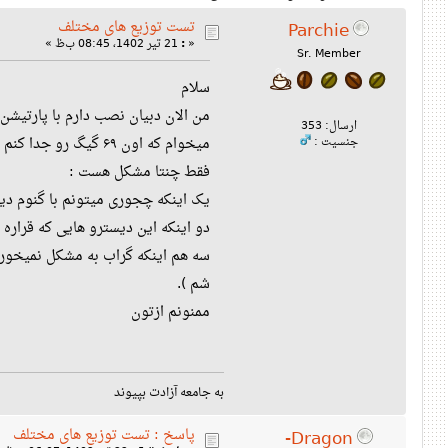
تست توزیع های مختلف
Parchie
«
:
21 تیر 1402، 08:45 ب‌ظ »
Sr. Member
سلام
من الان دبیان نصب دارم با پارتیشن هوم ج
ارسال: 353
میخوام که اون ۶۹ گیگ رو جدا کنم و روی اون ۶۹ گیگ توزیع های مختلف نصب کنم
جنسیت :
فقط چنتا مشکل هست :
یک اینکه چجوری میتونم با گنوم دیسکز یا جی پارتد اون ۶۹ گیگ رو ج
دو اینکه این دیسترو هایی که قراره
سه هم اینکه گراب به مشکل نمیخوره 
شم ).
ممنونم ازتون
به جامعه آزادت بپیوند
پاسخ : تست توزیع های مختلف
Dragon-