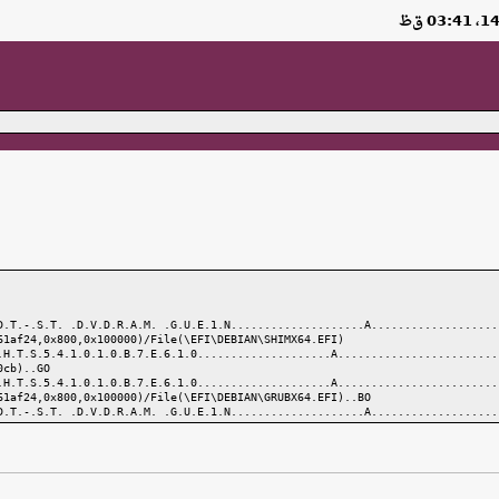
D.T.-.S.T. .D.V.D.R.A.M. .G.U.E.1.N....................A...................
61af24,0x800,0x100000)/File(\EFI\DEBIAN\SHIMX64.EFI)
.H.T.S.5.4.1.0.1.0.B.7.E.6.1.0....................A........................
0cb)..GO
.H.T.S.5.4.1.0.1.0.B.7.E.6.1.0....................A........................
61af24,0x800,0x100000)/File(\EFI\DEBIAN\GRUBX64.EFI)..BO
D.T.-.S.T. .D.V.D.R.A.M. .G.U.E.1.N....................A...................