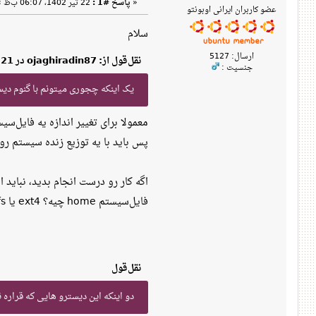
«
پاسخ #1 :
22 تیر 1402، 06:07 ب‌ظ »
عضو کاربران ایرانی اوبونتو
سلام
ارسال: 5127
نقل‌قول از: ojaghiradin87 در 21 تیر 1402، 08:45 ب‌ظ
جنسیت :
یک اینکه چجوری میتونم با گنوم دیسکز یا جی پارتد اون ۶۹ گیگ رو جد
معمولا برای تغییر اندازه یه فایل‌سیستم، اون فای
پس باید با یه توزیع زنده سیستم رو بوت کنید 
اگه کار رو درست انجام بدید، نباید ا
فایل‌سیستم home چیه؟ ext4 یا xfs یا ...؟
نقل‌قول
دو اینکه این دیسترو هایی که قراره 