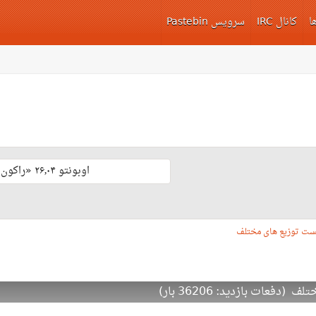
ا
کانال IRC
سرویس Pastebin
اوبونتو ۲۶٫۰۴ «راکون ثابت‌قدم» با پشتیبانی بلند مدّت منتشر شد 🎊
ست توزیع های مختلف
عات بازدید: 36206 بار)