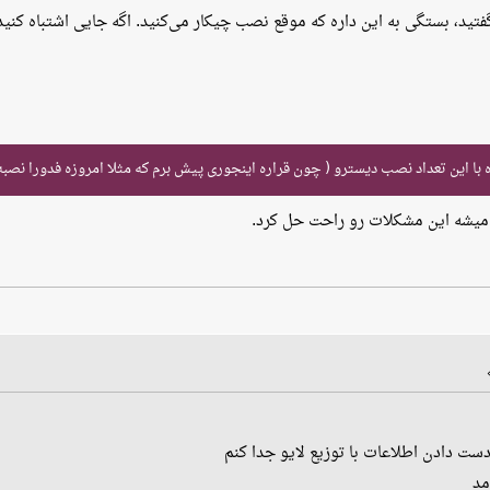
ا این تعداد نصب دیسترو ( چون قراره اینجوری پیش برم که مثلا امروزه فدورا نصبه ف
 میشه این مشکلات رو راحت حل کرد.
مد