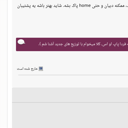
اگه منطورتون فقط چیزی هست که گفتید، بستگی به این داره که موقع نصب چیکار می‌کنید. اگه جایی اشتباه کنید، ممکنه دبیان و حتی home پاک بشه. شاید بهتر باشه یه پشتیبان
ردا پاپ او اس, کلا میخوام با توزیع های جدید آشنا شم ).
خارج شده است