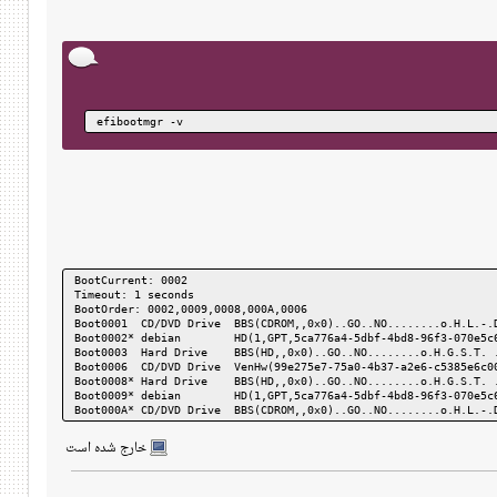
efibootmgr -v
BootCurrent: 0002
Timeout: 1 seconds
BootOrder: 0002,0009,0008,000A,0006
Boot0001  CD/DVD Drive
BBS(CDROM,,0x0)..GO..NO........o.H.L.-.
Boot0002* debian
HD(1,GPT,5ca776a4-5dbf-4bd8-96f3-070e5c
Boot0003  Hard Drive
BBS(HD,,0x0)..GO..NO........o.H.G.S.T. 
Boot0006  CD/DVD Drive
VenHw(99e275e7-75a0-4b37-a2e6-c5385e6c0
Boot0008* Hard Drive
BBS(HD,,0x0)..GO..NO........o.H.G.S.T. 
Boot0009* debian
HD(1,GPT,5ca776a4-5dbf-4bd8-96f3-070e5c
Boot000A* CD/DVD Drive
BBS(CDROM,,0x0)..GO..NO........o.H.L.-.
خارج شده است