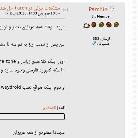
مشکلات جزئی در arch ( حل شد )
Parchie
«
:
10 فروردین 1403، 10:18 ب‌ظ »
Sr. Member
درود ، وقت همه عزیزان بخیر و نوروز
ارسال: 353
من پس از نصب آرچ به دو سه تا مش
جنسیت :
اول اینکه کلا هیچ زبانی و time zone و input layout ای بجز en_us نصب نیست ، که دوتا مشکل به وجود میاره
۱ اینکه کیبورد فارسی وجود نداره و دو اینکه من همیشه زبان رو انگلیسی بریتانیایی می‌ذارم که از واحد های خودمون استفاده کنه سیستم بجای فوت و اینچ و فارنهایت و غیره
و دوم اینکه موقع نصب waydroid ، به خطای «هدف پیدا نشد» توسط pacman برمیخورم ، ولی تا اونجایی که من میدونم تو مخازن رسمی موجوده این بسته
کد:
[انتخاب]
مجددا ممنونم از همه عزیزان