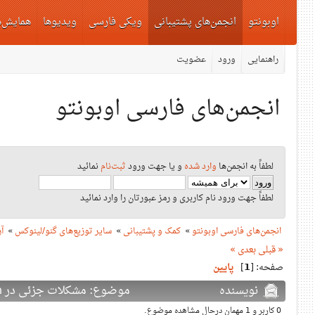
اوبونتو
انجمن‌های پشتیبانی
ویکی فارسی
ویدیوها
همایش‌ه
راهنمایی
ورود
عضویت
انجمن‌های فارسی اوبونتو
لطفاً به انجمن‌ها
وارد شده
و یا جهت ورود
ثبت‌نام
نمائید
لطفاً جهت ورود نام کاربری و رمز عبورتان را وارد نمائید
انجمن‌های فارسی اوبونتو
»
کمک و پشتیبانی
»
سایر توزیع‌های گنو/لینوکس
»
آ
« قبلی
بعدی »
صفحه: [
1
]
پایین
نویسنده
موضوع: مشکلات جزئی در arch ( حل شد ) (دفعات بازدید: 11493 بار)
0 کاربر و 1 مهمان درحال مشاهده موضوع.