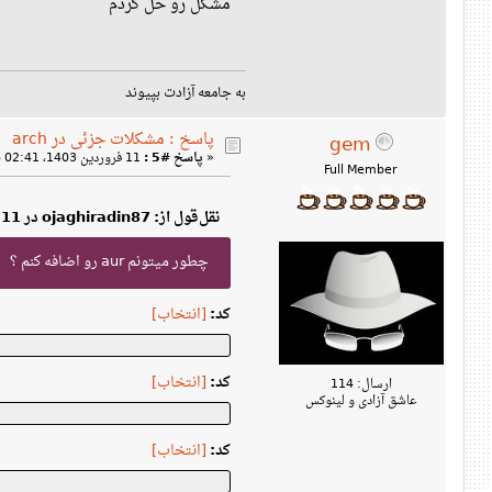
مشکل رو حل کردم
به جامعه آزادت بپیوند
پاسخ : مشکلات جزئی در arch
gem
«
پاسخ #5 :
11 فروردین 1403، 02:41 ب‌ظ »
Full Member
نقل‌قول از: ojaghiradin87 در 11 فروردین 1403، 09:59 ق‌ظ
چطور میتونم aur رو اضافه کنم ؟
کد:
[انتخاب]
کد:
[انتخاب]
ارسال: 114
عاشق آزادی و لینوکس
کد:
[انتخاب]