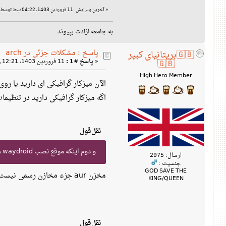
«
آخرین ویرایش: 11 فروردین 1403، 04:22 ب‌ظ توسط ojaghiradin87
به جامعه آزادت بپیوند
پاسخ : مشکلات جزئی در arch
🇬🇧بریتانیای کبیر
«
پاسخ #1 :
11 فروردین 1403، 12:21 ق‌ظ »
🇬🇧
High Hero Member
الآن میزکار گرافیکی ای دارید یا روی tty هستید؟ tty اصلا از زبان فارسی پشتیبانی نمیکنه. اگه میز کار گرافیکی ای دارید اون چ
اگه میزکار گرافیکی دارید در تنظی
نقل‌قول
و دوم اینکه موقع نصب waydroid ، به خطای «هدف پیدا نشد» توسط pacman برمیخورم ، ولی تا اونجایی که من میدونم تو مخازن رسمی موجوده این بسته
ارسال: 2975
جنسیت :
GOD SAVE THE
مخزن aur جزء مخازن رسمی نیست، باید اونو اضافه کنید.
KING/QUEEN
نقل‌قول