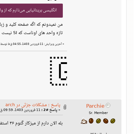
بجای فوت و اینچ و فارنهایت و غیره
ر از فوت ،‌اینچ و غیره استفاده شه؟!
تازه واحد های اوناست که SI نیست و با ما فرق داره.
آخرین ویرایش: 11 فروردین 1403، 04:55 ق‌ظ توسط انگلستان
«
🇬🇧🏴󠁧󠁢󠁥󠁮󠁧󠁿🏴󠁧󠁢
پاسخ : مشکلات جزئی در arch
Parchie
11 فروردین 1403، 09:59 ق‌ظ »
پاسخ #2 :
«
Sr. Member
بله الان دارم از میزکار گنوم ۴۶ استفاده میکنم و خیر در داخل تنظیمات گنوم هم نمیتونم عوض کنم