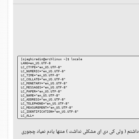
[ojaghiradin@archlinux ~]$ locale
LANG=en_US.UTF-8
LC_CTYPE="en_US.UTF-8"
LC_NUMERIC="en_US.UTF-8"
LC_TIME="en_US.UTF-8"
LC_COLLATE="en_US.UTF-8"
LC_MONETARY="en_US.UTF-8"
LC_MESSAGES="en_US.UTF-8"
LC_PAPER="en_US.UTF-8"
LC_NAME="en_US.UTF-8"
LC_ADDRESS="en_US.UTF-8"
LC_TELEPHONE="en_US.UTF-8"
LC_MEASUREMENT="en_US.UTF-8"
LC_IDENTIFICATION="en_US.UTF-8"
LC_ALL=
داشتم ( ولی کی دی ای مشکلی نداشت ) منتها یادم نمیاد چجوری