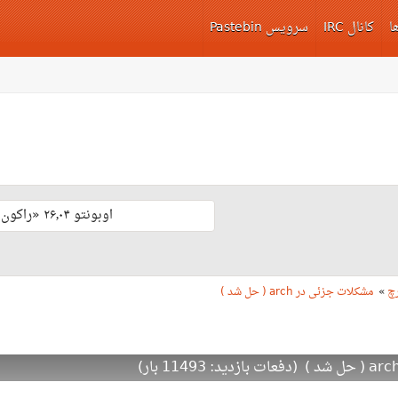
ا
کانال IRC
سرویس Pastebin
اوبونتو ۲۶٫۰۴ «راکون ثابت‌قدم» با پشتیبانی بلند مدّت منتشر شد 🎊
رچ
»
مشکلات جزئی در arch ( حل شد )