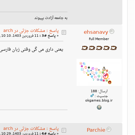
به جامعه آزادت بپیوند
پاسخ : مشکلات جزئی در arch
ehsanavy
«
پاسخ #3 :
11 فروردین 1403، 10:10 ق‌ظ »
Full Member
یعنی داری می گی وقتی زبان فارسی
ارسال: 188
جنسیت :
okgames.blog.ir
پاسخ : مشکلات جزئی در arch
Parchie
«
پاسخ #4 :
11 فروردین 1403، 10:29 ق‌ظ »