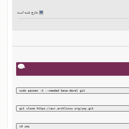
خارج شده است
sudo pacman -S --needed base-devel git
git clone https://aur.archlinux.org/yay.git
cd yay