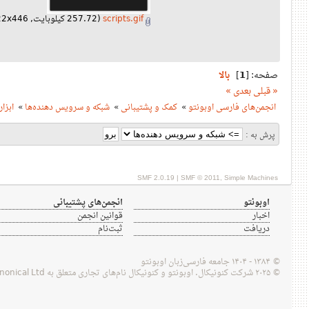
scripts.gif
(257.72 کیلوبایت, 622x446 - نمایش داده شده است 305 بار.)
صفحه: [
1
]
بالا
« قبلی
بعدی »
انجمن‌های فارسی اوبونتو
»
کمک و پشتیبانی
»
شبکه و سرویس‌ دهنده‌ها
»
ابزار RustScan یک پورت اسکنر
پرش به :
SMF 2.0.19
|
SMF © 2011
,
Simple Machines
اوبونتو
انجمن‌های پشتیبانی
اخبار
قوانین انجمن
دریافت
ثبت‌نام
© ۱۳۸۴ - ۱۴۰۴ جامعه فارسی‌زبان اوبونتو
© ۲۰۲۵ شرکت کنونیکال. اوبونتو و کنونیکال نام‌های تجاری متعلق به Canonical Ltd هستند