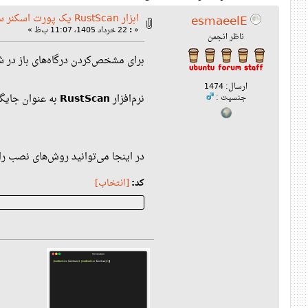
ابزار RustScan یک پورت اسکنر سریع
esmaeelE
«
:
22 خرداد 1405، 11:07 ب‌ظ »
ناظر انجمن
برای مشخص‌کردن درگاه‌های باز در شبکه(Network Port Scanner) عمو
ارسال: 1474
نرم‌افزار
RustScan
به عنوان جایگزینی بسیار سریع 
جنسیت :
در اینجا می‌توانید روش‌های نصب را 
کد:
[انتخاب]