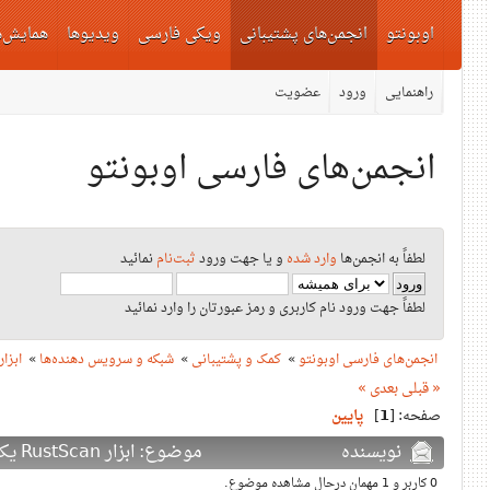
اوبونتو
انجمن‌های پشتیبانی
ویکی فارسی
ویدیوها
همایش‌ه
راهنمایی
ورود
عضویت
انجمن‌های فارسی اوبونتو
لطفاً به انجمن‌ها
وارد شده
و یا جهت ورود
ثبت‌نام
نمائید
لطفاً جهت ورود نام کاربری و رمز عبورتان را وارد نمائید
انجمن‌های فارسی اوبونتو
»
کمک و پشتیبانی
»
شبکه و سرویس‌ دهنده‌ها
»
ابزار RustScan یک پورت اسکنر
« قبلی
بعدی »
صفحه: [
1
]
پایین
نویسنده
موضوع: ابزار RustScan یک پورت اسکنر سریع (دفعات بازدید: 1911 بار)
0 کاربر و 1 مهمان درحال مشاهده موضوع.