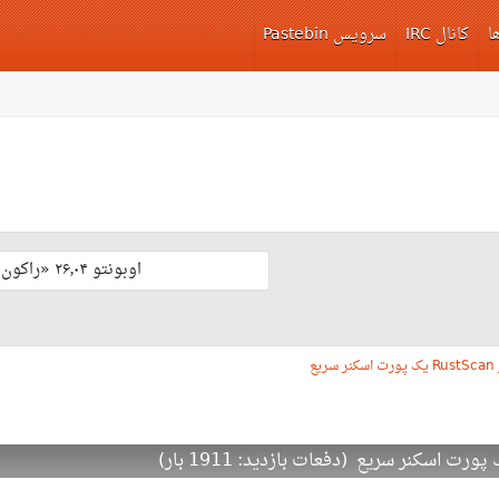
ا
کانال IRC
سرویس Pastebin
اوبونتو ۲۶٫۰۴ «راکون ثابت‌قدم» با پشتیبانی بلند مدّت منتشر شد 🎊
 سریع