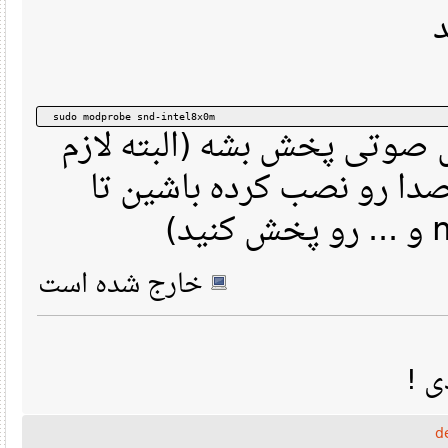
 sudo modprobe snd-intel8x0m
 صوتی پخش بشه (البته لازم
هست که codec و نصب کرده باشین تا
خارج شده است
ی