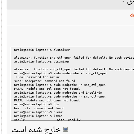
ی
ardin@ardin-laptop:~$ alsamixer
alsamixer: function snd_ctl_open failed for default: No such de
ardin@ardin-laptop:~$ alsamixer
alsamixer: function snd_ctl_open failed for default: No such de
ardin@ardin-laptop:~$ sudo modeprobe -r snd_ctl_open
[sudo] password for ardin:
sudo: modeprobe: command not found
ardin@ardin-laptop:~$ sudo modprobe -r snd_ctl_open
FATAL: Module snd_ctl_open not found.
ardin@ardin-laptop:~$ sudo modprobe snd-intel8x0m
ardin@ardin-laptop:~$ sudo modprobe -r snd-ctl-open
FATAL: Module snd_ctl_open not found.
ardin@ardin-laptop:~$ cls
bash: cls: command not found
ardin@ardin-laptop:~$ clear
ardin@ardin-laptop:~$ lsmod
Module                  Size  Used by
snd_intel8x0m          18572  0 
خارج شده است
snd_ac97_codec        100644  1 snd_intel8x0m
ac97_bus                3200  1 snd_ac97_codec