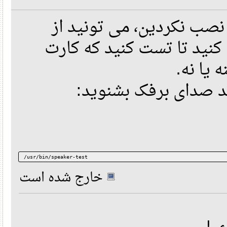
اگر هنوز codec کردین، می تونید از
نید تا تست کنید که کارت
یا نه
ید صدای برفک بشنوید
/usr/bin/speaker-test 
خارج شده است