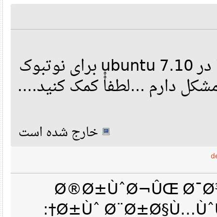
من در نصب کارت صدا در ubuntu 7.10 برای نوتبوک
خارج شده است
Ø®Ø±ÙˆØ¬ÛŒ Ø¯Ø
Ø±Ùˆ Ø¨Ø±Ø§Ù…Ùˆ