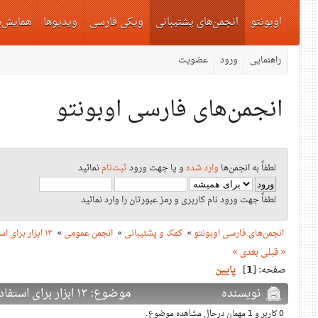
اوبونتو
انجمن‌های پشتیبانی
ویکی فارسی
ویدیوها
همایش‌ه
راهنمایی
ورود
عضویت
انجمن‌های فارسی اوبونتو
لطفاً به انجمن‌ها
وارد شده
و یا جهت ورود
ثبت‌نام
نمائید
لطفاً جهت ورود نام کاربری و رمز عبورتان را وارد نمائید
انجمن‌های فارسی اوبونتو
»
کمک و پشتیبانی
»
انجمن عمومی
»
۱۳ ابزار برای استفاده از اوبونتو روی کامپیوترهای قدیمی
« قبلی
بعدی »
صفحه: [
1
]
پایین
نویسنده
موضوع: ۱۳ ابزار برای استفاده از اوبونتو روی کامپیوترهای قدیمی (دفعات بازدید: 4117 بار)
0 کاربر و 1 مهمان درحال مشاهده موضوع.