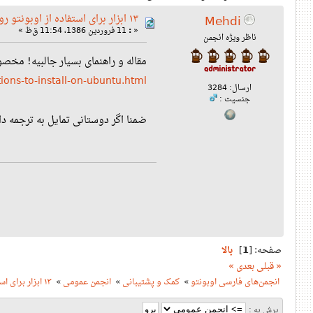
۱۳ ابزار برای استفاده از اوبونتو روی کامپیوترهای قدیمی
Mehdi
«
:
11 فروردین 1386، 11:54 ق‌ظ »
ناظر ویژه انجمن
مقاله و راهنمای بسیار جالبیه! مخصوصا به درد خی
ons-to-install-on-ubuntu.html
ارسال: 3284
جنسیت :
ضمنا اگر دوستانی تمایل به ترجمه دار
صفحه: [
1
]
بالا
« قبلی
بعدی »
انجمن‌های فارسی اوبونتو
»
کمک و پشتیبانی
»
انجمن عمومی
»
۱۳ ابزار برای استفاده از اوبونتو روی کامپیوترهای قدیمی
پرش به :