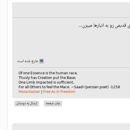
خارج شده است
Of one Essence is the human race,
Thusly has Creation put the Base;
One Limb impacted is sufficient,
For all Others to feel the Mace.
~Saadi (persian poet) -1258
Hezardastan
|
Free As in Freedom
چاپ صفحه
ارسال به دوستان