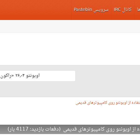
ا
کانال IRC
سرویس Pastebin
اوبونتو ۲۶٫۰۴ «راکون ثابت‌قدم» با پشتیبانی بلند مدّت منتشر شد 🎊