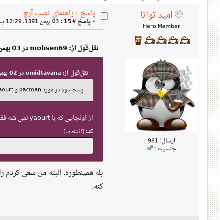
پاسخ : راهنمای نصب آرچ
امید توانا
«
پاسخ #15 :
03 بهمن 1391، 12:29 ب‌ظ »
Hero Member
نقل‌قول از: mohsen69 در 03 بهمن 1391، 12:03 ب‌ظ
نقل‌قول از: omidtavana در 02 بهمن 1391، 05:11 ب‌ظ
پست دوم در مورد pacman و yaourt نوشته شد.
از اونجایی که با yaourt نمی شه فقط بسته های به روز شده AUR رو آپدیت کرد شاید معرفی pacaur هم در کنارش بد نباشه.
کد:
[انتخاب]
ارسال: 981
جنسیت :
بله همینطوره. البته من سعی کردم را
کنه.