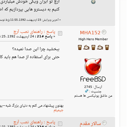
آرچ تو ایران ویکی خودش میلیاردی 
کنیم به دیسترو هایی بپردازیم که ا
«
آخرین ویرایش: 23 اردیبهشت 1392، 11:55 ق‌ظ توسط سالار مقدم
پاسخ : راهنمای نصب آرچ
MHA152
«
پاسخ #21 :
24 اردیبهشت 1392، 06:25 ب‌ظ »
High Hero Member
ببخشید چرا این صدا نمیده؟
حتی برای استفاده از صدا هم باید کا
ارسال: 2745
جنسیت :
من عاشق یونیکسی ها هستم
بهتون پیشنهاد می کنم به دنیای بزرگ شبه−یو
جیمیلم
پاسخ : راهنمای نصب آرچ
سالار مقدم