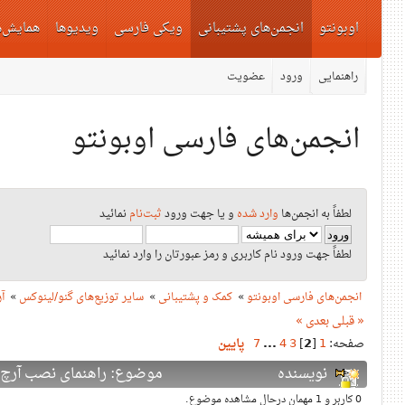
اوبونتو
انجمن‌های پشتیبانی
ویکی فارسی
ویدیوها
همایش‌ه
راهنمایی
ورود
عضویت
انجمن‌های فارسی اوبونتو
لطفاً به انجمن‌ها
وارد شده
و یا جهت ورود
ثبت‌نام
نمائید
لطفاً جهت ورود نام کاربری و رمز عبورتان را وارد نمائید
انجمن‌های فارسی اوبونتو
»
کمک و پشتیبانی
»
سایر توزیع‌های گنو/لینوکس
»
آ
« قبلی
بعدی »
صفحه:
1
[
2
]
3
4
...
7
پایین
نویسنده
موضوع: راهنمای نصب آرچ (دفعات ب
0 کاربر و 1 مهمان درحال مشاهده موضوع.