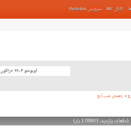
ا
کانال IRC
سرویس Pastebin
اوبونتو ۲۶٫۰۴ «راکون ثابت‌قدم» با پشتیبانی بلند مدّت منتشر شد 🎊
رچ
»
راهنمای نصب آرچ
ازدید: 178803 بار)