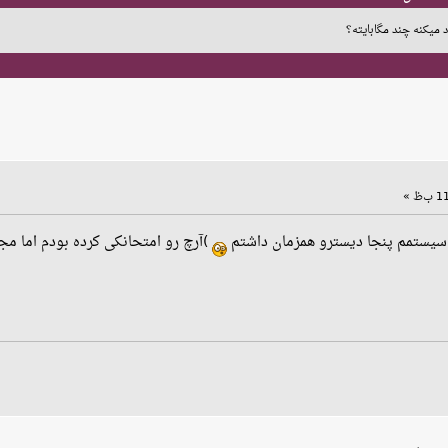
 میکنه چند مگابایته؟
و سیستمم پنجا دیسترو همزمان داشتم
)آرچ رو امتحانکی کرده بودم اما مج