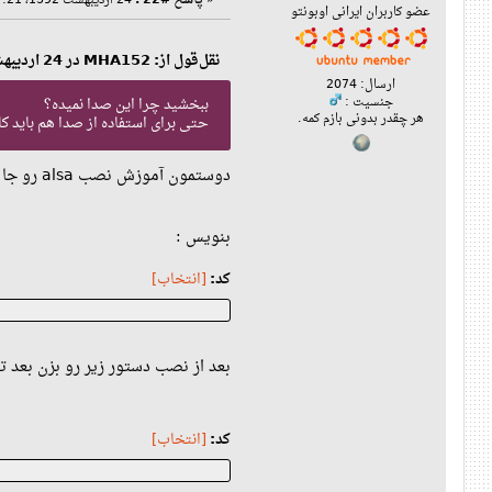
«
پاسخ #22 :
24 اردیبهشت 1392، 07:21 ب‌ظ »
عضو کاربران ایرانی اوبونتو
نقل‌قول از: MHA152 در 24 اردیبهشت 1392، 06:25 ب‌ظ
ارسال: 2074
جنسیت :
ببخشید چرا این صدا نمیده؟
هر چقدر بدونی بازم کمه.
حتی برای استفاده از صدا هم باید ک
دوستمون آموزش نصب alsa رو جا انداختن برای صدا
بنویس :
کد:
[انتخاب]
بعد از نصب دستور زیر رو بزن بعد توی محیط دکمه ی m رو بزن بعدش صدا رو ب
کد:
[انتخاب]