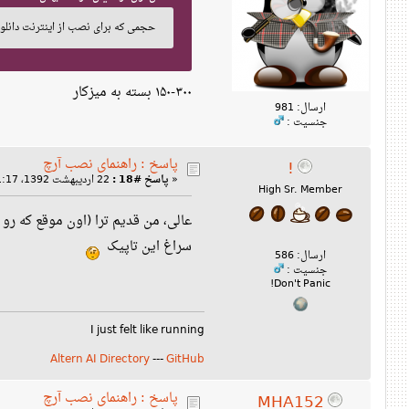
حجمی که برای نصب از اینترنت دانلود
۱۵۰-۳۰۰ بسته به میزکار
ارسال: 981
جنسیت :
پاسخ : راهنمای نصب آرچ
!
«
پاسخ #18 :
22 اردیبهشت 1392، 11:17 ب‌ظ »
High Sr. Member
عالی، من قدیم ترا (اون موقع که ر
سراغ این تاپیک
ارسال: 586
جنسیت :
Don't Panic!
I just felt like running
Altern AI Directory
---
GitHub
پاسخ : راهنمای نصب آرچ
MHA152