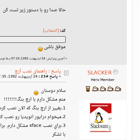
حالا صدا رو با دستور زیر تست کن
کد:
[انتخاب]
موفق باشی
«
آخرین ویرایش: 24 اردیبهشت 1392، 07:24 ب‌ظ توسط سالار مقدم
پاسخ : راهنمای نصب آرچ
SLACKER
«
پاسخ #23 :
24 اردیبهشت 1392، 07:35 ب‌ظ »
Hero Member
سلام دوستان
منم مشكل دارم با ارچ بنگ!!!!!!!
1.بغيير از ارچ بنگ كه الان نصب كردم يك اسلكور دارم و يك ويندوز 8. گراب ارچ بنگ فقط اسلكور رو ميشناسه و ويندوز 8 رو نه. چجوري درستش كنم
2.ميخوام درايور انويديا رو نصب كنم ولي هركاري ميكنم نصب نميشه. اگه ميشه اينجا نحوه نصب رو بگيد
3.براي نصب xface مشكل دارم. براي نصبش فقط 48 مگ از اينترنت دانلود كرد. يعني هجمش اينقدره. بعد چطوري بايد به محيط xface لاگين كرد.
با تشكر