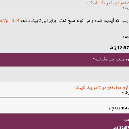
(هر دو تا در یک تاپیک)
فارسی که آپدیت شده و می تونه منبع کمکی برای این تاپیک باشه:
om/?p=324
تم:
د میکنه چند مگابایته؟
رچ بوک (هر دو تا در یک تاپیک)
م: