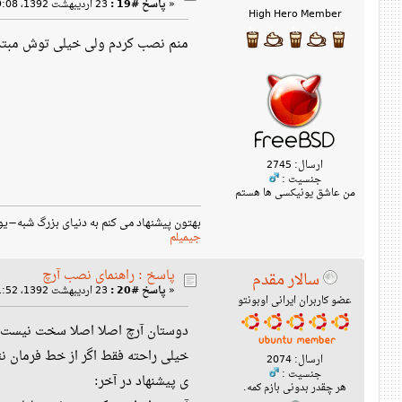
«
پاسخ #19 :
23 اردیبهشت 1392، 09:08 ق‌ظ »
High Hero Member
منم نصب کردم ولی خیلی توش مبتدیم
ارسال: 2745
جنسیت :
من عاشق یونیکسی ها هستم
بهتون پیشنهاد می کنم به دنیای بزرگ شبه−یو
جیمیلم
پاسخ : راهنمای نصب آرچ
سالار مقدم
«
پاسخ #20 :
23 اردیبهشت 1392، 11:52 ق‌ظ »
عضو کاربران ایرانی اوبونتو
دوستان آرچ اصلا اصلا سخت نیست نم
خیلی راحته فقط اگر از خط فرمان ن
ارسال: 2074
جنسیت :
ی پیشنهاد در آخر:
هر چقدر بدونی بازم کمه.