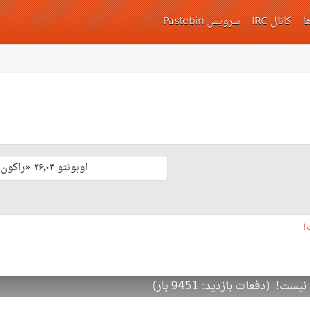
ا
کانال IRC
سرویس Pastebin
اوبونتو ۲۶٫۰۴ «راکون ثابت‌قدم» با پشتیبانی بلند مدّت منتشر شد 🎊