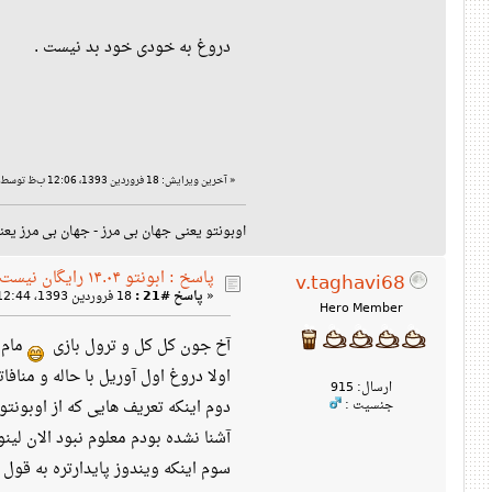
دروغ به خودی خود بد نیست .
«
آخرین ویرایش: 18 فروردین 1393، 12:06 ب‌ظ توسط ☺☺☺☺MOKA☺☺☺☺
اوبونتو یعنی جهان بی مرز - جهان بی مرز یعن
پاسخ : ابونتو ۱۴.۰۴ رایگان نیست!
v.taghavi68
«
پاسخ #21 :
18 فروردین 1393، 12:44 ب‌ظ »
Hero Member
آخ جون کل کل و ترول بازی
مام 
اولا دروغ اول آوریل با حاله و منا
ارسال: 915
جنسیت :
آشنا نشده بودم معلوم نبود الان لی
سوم اینکه ویندوز پایدارتره به قول دوستمون