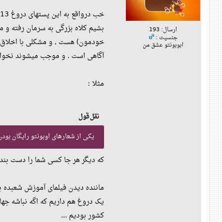
بشیم کلاه بزرگی به سرمان رفته و م
ارسال: 193
جنسیت :
خودمون) هست , و مشکلی با اخلاق ن
ابوبونتو عشق من
آگاهی است . و موجب میشوند نخوانده
مثلا :
نقل‌قول
یکی از شعارهای اوبونتو رایگان بود
که دیگر هر جا کسی شما را دست بندا
ماننده دیدن فیلمای آموزش شعبده بازی , که اگر شما بیش از 100 فیلم آموزشی از آن را ببینید به 10000 
یک دروغ هم داریم که اگه نباشه جها
کشور بودیم ...