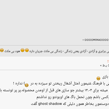
»
ی برابری و آزادی - آزادی یعنی زندگی - زندگی بی مکث جریان داره
هود بی مکث
بازی
فاتی با فرهنگ غنیمون (مثل آشغال ریختن تو سیزده به در
) نداره !
دوم اینکه تعریف هایی که از اوبونتو میشه برای ۱۴.۰۴ بیشتر جو سازی های قبل از او
نوکسی باشم چون تحمل باگ های اوبونتو رو نداشتم
 بخاطر همون دلیلی که ghost shadow گفت