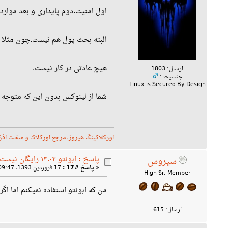
اول امنیت.دوم پایداری و بعد موارد 
البته بحث پول هم نیست.چون مثلا ش
هیچ عادتی در کار نیست.
ارسال: 1803
جنسیت :
Linux is Secured By Design
شما از لینوکس بدون این که متوجه باشی 
اورکلاکینگ هیروز، مرجع اورکلاک و سخت افزار
پاسخ : ابونتو ۱۴.۰۴ رایگان نیست!
سیروس
«
پاسخ #17 :
17 فروردین 1393، 09:47 ب‌ظ »
High Sr. Member
من که ابونتو استفاده نمیکنم اما اگر اپن سو
ارسال: 615