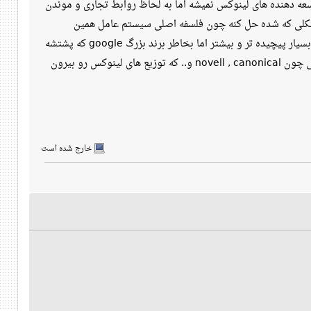
ه دهنده های لینوکس نمیشه اما به لحاظ روابط تجاری و موندن
هر شکلی که شده حل کنه چون فلسفه اصلی سیستم عامل همین
مدیریت بهینه سخت افزاره !!! تلفن های اندرویدی لینوکس بیس هستند و در عین حال سخت افزاهای تلفن همراه بسیار پیچیده تر و بیشتر اما بخاطر برند بزرگ google که پشتشه
این مشکلات رو روی گوشی های جور واجور اندرویدی نمیبینیم! پس راه حلی هست اما حالا اینکه چرا شرکت هایی چون novell , canonical و.. که توزیع های لینوکس رو بیرون
خارج شده است