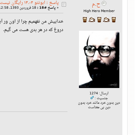
پاسخ : ابونتو ۱۴.۰۴ رایگان نیست!
ح.م
«
پاسخ #18 :
18 فروردین 1393، 12:58 ق‌ظ »
High Hero Member
خداییش من نفهمیم چرا از اون ور آب
دروغ که در هر بدی هست می گیم.
ارسال: 1274
جنسیت :
دین بدون خرد مانند خرد بدون
دین بی معناست