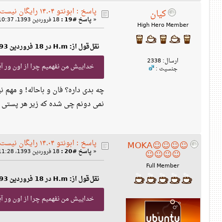
پاسخ : ابونتو ۱۴.۰۴ رایگان نیست!
کیان
«
پاسخ #19 :
18 فروردین 1393، 10:37 ق‌ظ »
High Hero Member
نقل‌قول از: H.m در 18 فروردین 1393، 12:58 ق‌ظ
ارسال: 2338
خداییش من نفهمیم چرا از اون ور آ
جنسیت :
چه بدی داره؟ فان و باحاله! و مهم ن
نمی دونم چی شده که زیر هر پستی از 
پاسخ : ابونتو ۱۴.۰۴ رایگان نیست!
☺☺☺☺MOKA
«
پاسخ #20 :
18 فروردین 1393، 11:28 ق‌ظ »
☺☺☺☺
Full Member
نقل‌قول از: H.m در 18 فروردین 1393، 12:58 ق‌ظ
خداییش من نفهمیم چرا از اون ور آب