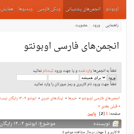
اوبونتو
انجمن‌های پشتیبانی
ویکی فارسی
ویدیوها
همایش‌ه
راهنمایی
ورود
عضویت
انجمن‌های فارسی اوبونتو
لطفاً به انجمن‌ها
وارد شده
و یا جهت ورود
ثبت‌نام
نمائید
لطفاً جهت ورود نام کاربری و رمز عبورتان را وارد نمائید
انجمن‌های فارسی اوبونتو
»
خبرها
»
لینک‌های خبری
»
ابونتو ۱۴.۰۴ رایگان نیست!
« قبلی
بعدی »
صفحه:
1
[
2
]
پایین
نویسنده
موضوع: ابونتو ۱۴.۰۴ رایگان نیست! (دفعات بازدید: 9451 بار)
0 کاربر و 1 مهمان درحال مشاهده موضوع.