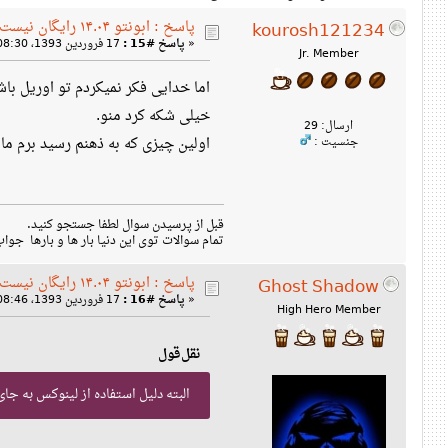
پاسخ : ابونتو ۱۴.۰۴ رایگان نیست!
kourosh121234
«
پاسخ #15 :
17 فروردین 1393، 08:30 ب‌ظ »
Jr. Member
اما خدایی فکر نمیکردم تو اوریل باش
خیلی شکه کرد منو.
ارسال: 29
اولین چیزی که به ذهنم رسید برم م
جنسیت :
قبل از پرسیدن سوال لطفا جستجو کنید.
تمام سوالات توی این دنیا بار ها و بارها جوا
پاسخ : ابونتو ۱۴.۰۴ رایگان نیست!
Ghost Shadow
«
پاسخ #16 :
17 فروردین 1393، 08:46 ب‌ظ »
High Hero Member
نقل‌قول
البته دلیل استفاده از لینوکس به جا