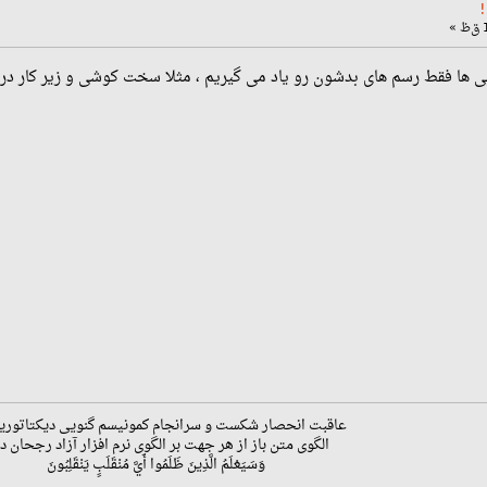
ی ها فقط رسم های بدشون رو یاد می گیریم ، مثلا سخت کوشی و زیر کار در 
عاقبت انحصار شکست و سرانجام کمونیسم گنویی دیکتاتوری
الگوی متن باز از هر جهت بر الگوی نرم افزار آزاد رجحان دا
وَسَيَعْلَمُ الَّذِينَ ظَلَمُوا أَيَّ مُنْقَلَبٍ يَنْقَلِبُونَ