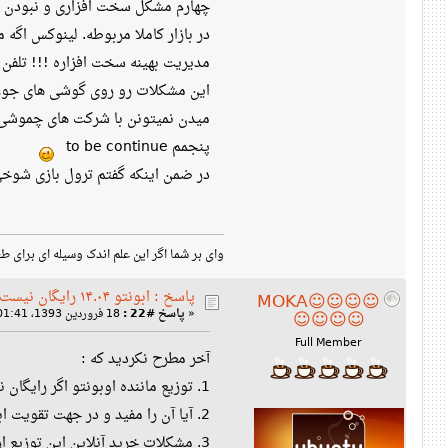
چهارم مشکل سخت افزاری و نبودن د
در بازار کاملا مربوطه. لینوکس اگه
میدن نمیتونن با شرکت های چموشی مثل nvidia کنار بیان حداقل برای من
پنجمم to be continue
در ضمن اینکه گفتم ترول بازی شوخی
وای بر شما اگر این علم اندک وسیله ای برای ط
پاسخ : ابونتو ۱۴.۰۴ رایگان نیست!
☺☺☺☺MOKA
«
پاسخ #22 :
18 فروردین 1393، 01:41 ب‌ظ »
☺☺☺☺
Full Member
آخر مطرح نکردید که :
1. توزیع ماننده اوبونتو اگر رایگان نباشه باز خاطرش را می خواهید .
2. آیا آن را مفید و در جهت تقویت ابونتو ارزیابی می‌کنید یا ضمینه شکستی برای ابونتو؟!
3. مشکلات خرید آنلاین این توزیع از ایران را نیز چطور ارزیابی می‌کنید؟!