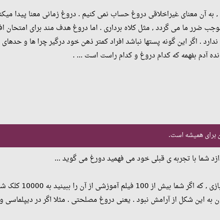
خب درواقع به این پستهای دروغ 13 , به آن معنای غیراخلاقی دروغ حساب نمی کنیم . دروغ زمانی م
وجب ضرر ما می گردد , مثل کلاه برداری . اما دروغ هدف مند برای امتحان ا
دارد . اگر این گونه پستها نباشد افراد کمتر ذهن خود درگیر چرا ها و حد
 آدم بفهمه که کدام دروغ و کدام راست است ... .
ن برای همیشه است.
زد شما با تجربه ی قبلی خود می فهمید دورغ می گوید ...
کلک شعبده بازی آگاهی پیدا میکنید ... . پس یکجاهایی دروغ لازم هست -
ن به این شکل از آرامش نبود . یعنی دروغ مصلحتی . مثلا اگر در دیپلماسی 