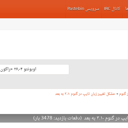
ا
کانال IRC
سرویس Pastebin
اوبونتو ۲۶٫۰۴ «راکون ثابت‌قدم» با پشتیبانی بلند مدّت منتشر شد 🎊
 گنوم
»
مشکل تغییر زبان تایپ در گنوم ۳.۱۰ به بعد
فعات بازدید: 3478 بار)