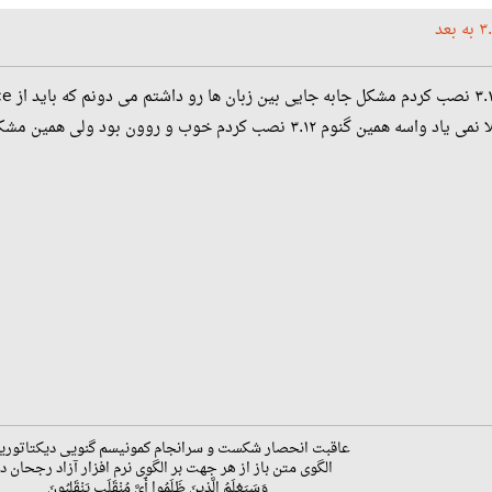
عاقبت انحصار شکست و سرانجام کمونیسم گنویی دیکتاتوری
الگوی متن باز از هر جهت بر الگوی نرم افزار آزاد رجحان دا
وَسَيَعْلَمُ الَّذِينَ ظَلَمُوا أَيَّ مُنْقَلَبٍ يَنْقَلِبُونَ