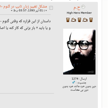
مشکل تغییر زبان تایپ در گنوم ۳.۱۰ به بعد
ح.م
«
:
01 تیر 1393، 03:57 ب‌ظ »
High Hero Member
و یا باید ۲ بار بزنی که کار کنه یا اصلا نمی یاد واسه همین گنوم ۳.۱۲ نصب کردم خوب و روون بود ولی همین مشکل دقیقا واسش تکرار شد حالا کسی هست راه حلی داشته باشه ؟!
ارسال: 1274
جنسیت :
دین بدون خرد مانند خرد بدون
دین بی معناست