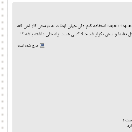
داستان از این قراره که وقتی گنوم ۳.۱۰ نصب کردم مشکل جابه جایی بین زبان ها رو داشتم می دونم که باید از super+space استفاده کنم ولی خیلی اوقات به درستی کار نمی کنه
خارج شده است
ست !
رد