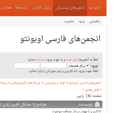
اوبونتو
انجمن‌های پشتیبانی
ویکی فارسی
ویدیوها
همایش‌ه
راهنمایی
ورود
عضویت
انجمن‌های فارسی اوبونتو
لطفاً به انجمن‌ها
وارد شده
و یا جهت ورود
ثبت‌نام
نمائید
لطفاً جهت ورود نام کاربری و رمز عبورتان را وارد نمائید
انجمن‌های فارسی اوبونتو
»
کمک و پشتیبانی
»
میزکارهای گنو/لینوکس
»
میزکار
« قبلی
بعدی »
صفحه: [
1
]
پایین
نویسنده
موضوع: مشکل تغییر زبان تایپ در گنوم ۳.۱۰ به بعد (د
0 کاربر و 1 مهمان درحال مشاهده موضوع.