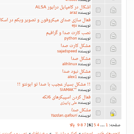
نویسنده
4rooos
اشکال در کامپایل درایور ALSA
نویسنده
araz
فعال سازی صدای میکروفون و تصویر وبکم در اسکا
نویسنده
eju
نصب کارت صدا و گرافیم
نویسنده
python
مشکل کارت صدا
نویسنده
sajadspeed
مشکل صدا
نویسنده
alihlinux
مشکل نبود صدا
نویسنده
alex1
!! مشکل بسیار عجیب با صدا تو ابونتو !!
نویسنده
™SIAMAK
فعال کردن اسپیکرهای 6تکه
نویسنده
علی پاییزی
مشکل صدا
نویسنده
Yazdan.qafouri
صفحه:
1
...
4
5
[
6
]
7
8
9
بالا
انجمن‌های فارسی اوبونتو
»
کمک و پشتیبانی
»
سخت‌افزار
»
نصب و پیکربندی ا