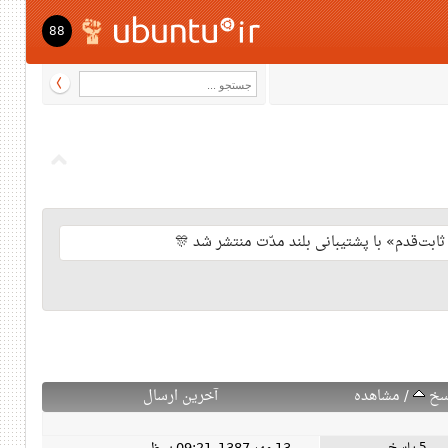
88
سخ
/
مشاهده
آخرین ارسال