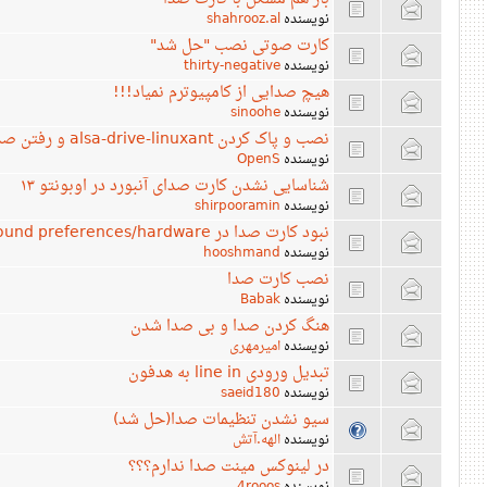
نویسنده
shahrooz.al
کارت صوتی نصب "حل شد"
نویسنده
thirty-negative
هیچ صدایی از کامپیوترم نمیاد!!!
نویسنده
sinoohe
نصب و پاک کردن alsa-drive-linuxant و رفتن صدا (حل شد)
نویسنده
OpenS
شناسایی نشدن کارت صدای آنبورد در اوبونتو ۱۳
نویسنده
shirpooramin
نبود کارت صدا در sound preferences/hardware
نویسنده
hooshmand
نصب کارت صدا
نویسنده
Babak
هنگ کردن صدا و بی صدا شدن
نویسنده
امیرمهری
تبدیل ورودی line in به هدفون
نویسنده
saeid180
سیو نشدن تنظیمات صدا(حل شد)
نویسنده
الهه.آتش
در لینوکس مینت صدا ندارم؟؟؟