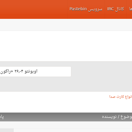
ا
کانال IRC
سرویس Pastebin
اوبونتو ۲۶٫۰۴ «راکون ثابت‌قدم» با پشتیبانی بلند مدّت منتشر شد 🎊
نواع کارت صدا
وضوع
/
نویسنده
پا