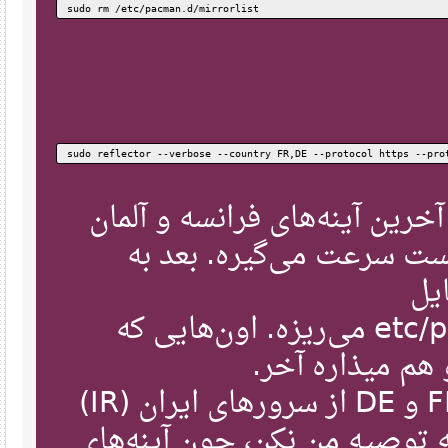
sudo rm /etc/pacman.d/mirrorlist
sudo reflector --verbose --country FR,DE --protocol https --
ار ۲۰ تا از آخرین آینه‌های فرانسه و آلمان
ت سرعت می‌گیره. بعد به
ل
/etc/pacman.d/mirrorlist می‌ریزه. اون‌هایی که
م میذاره آخر
البته می‌تونی به جای FR و DE از سرورهای ایران (IR)
توصیه من نکن، چون آینه‌های