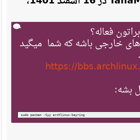
نقل‌قول از: TahaMokhtary در 16 اسفند 1401،
ای خارجی باشه که شما میگید
https://bbs.archlin
 بشه
sudo pacman -Syy archlinux-keyring