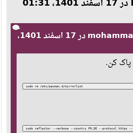
نقل‌قول از: IIIMGHIII در 17 اسفند 1401، 01:31
#ParallelDownloads = 5
# By default, pacman accepts packages signed by keys that its l
# trusts (see pacman-key and its man page), as well as unsigned
SigLevel    = Required DatabaseOptional
LocalFileSigLevel = Optional
#RemoteFileSigLevel = Required
نقل‌قول از: mohammad kazemi در 17 اسفند 1401،
# NOTE: You must run `pacman-key --init` before first using pac
# keyring can then be populated with the keys of all official A
# packagers with `pacman-key --populate archlinuxarm`.
#
# REPOSITORIES
#   - can be defined here or included from another file
#   - pacman will search repositories in the order defined here
#   - local/custom mirrors can be added here or in separate fil
#   - repositories listed first will take precedence when packa
#     have identical names, regardless of version number
#   - URLs will have $repo replaced by the name of the current 
#   - URLs will have $arch replaced by the name of the architec
#
sudo rm /etc/pacman.d/mirrorlist
# Repository entries are of the format:
#       [repo-name]
#       Server = ServerName
#       Include = IncludePath
#
# The header [repo-name] is crucial - it must be present and
# uncommented to enable the repo.
#
# The testing repositories are disabled by default. To enable, 
# repo name header and Include lines. You can add preferred ser
sudo reflector --verbose --country FR,DE --protocol http
# after the header, and they will be used before the default mi