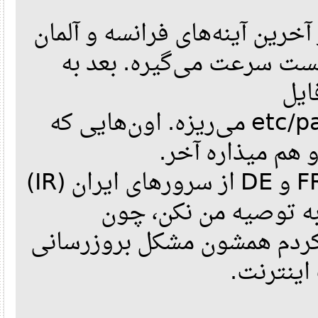
کار ۲۰ تا از آخرین آینه‌های فرانسه و آلمان
ت سرعت می‌گیره. بعد به
یل
/etc/pacman.d/mirrorlist می‌ریزه. اون‌هایی که
هم میذاره آخر
البته می‌تونی به جای FR و DE از سرورهای ایران (IR)
ه توصیه من نکن، چون
کردم همشون مشکل بروزرسانی
ینترنت