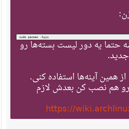
Server = https://de.arch.mirror.kescher.at/$repo/os/$arch
Server = https://archlinux.thaller.ws/$repo/os/$arch
ن
Server = http://arch.jensgutermuth.de/$repo/os/$arch
Server = http://mirror.cyberbits.eu/archlinux/$repo/os/$arch
Server = http://mirror.ubrco.de/archlinux/$repo/os/$arch
Server = http://packages.oth-regensburg.de/archlinux/$repo/o
Server = http://mirror.pagenotfound.de/archlinux/$repo/os/$a
Server = http://archlinux.datagr.am/$repo/os/$arch
Server = https://mirror.jordanrey.me/archlinux/$repo/os/$arc
Server = http://mirrors.xtom.de/archlinux/$repo/os/$arch
sudo pacman -Syyu
Server = http://mirrors.n-ix.net/archlinux/$repo/os/$arch
اون y ا یه دور لیست بسته‌ها رو
جدید
 همین آینه‌ها استفاده کنی
ولی بسته‌ی reflector م نصب کن بعدش لازم
https://wiki.archlin