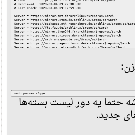
# From:       https://archlinux.org/mirrors/status/json/
# Retrieved:  2023-03-04 09:27:38 UTC
# Last Check: 2023-03-04 09:17:59 UTC
Server = https://mirror.cmt.de/archlinux/$repo/os/$arch
Server = https://mirrors.xtom.de/archlinux/$repo/os/$arch
Server = https://packages.oth-regensburg.de/archlinux/$repo/os/
Server = https://ftp.fau.de/archlinux/$repo/os/$arch
Server = https://mirror.theo546.fr/archlinux/$repo/os/$arch
Server = https://mirrors.niyawe.de/archlinux/$repo/os/$arch
Server = https://arch.unixpeople.org/$repo/os/$arch
Server = https://mirror.pagenotfound.de/archlinux/$repo/os/$arc
Server = https://mirrors.celianvdb.fr/archlinux/$repo/os/$arch
Server = https://de.arch.mirror.kescher.at/$repo/os/$arch
Server = https://archlinux.thaller.ws/$repo/os/$arch
Server = http://arch.jensgutermuth.de/$repo/os/$arch
ن
Server = http://mirror.cyberbits.eu/archlinux/$repo/os/$arch
Server = http://mirror.ubrco.de/archlinux/$repo/os/$arch
Server = http://packages.oth-regensburg.de/archlinux/$repo/os/$
Server = http://mirror.pagenotfound.de/archlinux/$repo/os/$arch
Server = http://archlinux.datagr.am/$repo/os/$arch
Server = https://mirror.jordanrey.me/archlinux/$repo/os/$arch
Server = http://mirrors.xtom.de/archlinux/$repo/os/$arch
Server = http://mirrors.n-ix.net/archlinux/$repo/os/$arch
sudo pacman -Syyu
اون y ا یه دور لیست بسته‌ها
های جدید