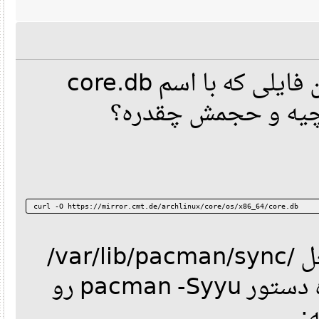
دستور زیر رو بزن. ببین فایلی که با اسم core.db
چیه و حجمش چقدره؟
curl -O https://mirror.cmt.de/archlinux/core/os/x86_64/core.db
همچنین محتویات داخل /var/lib/pacman/sync/
رو هم پاک کن و دوباره دستور pacman -Syyu رو