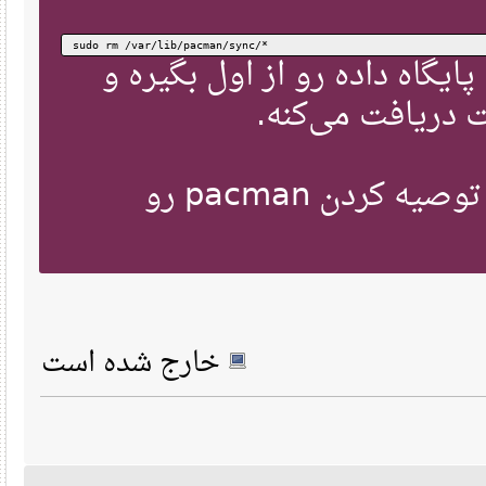
sudo rm /var/lib/pacman/sync/*
یگاه داده رو از اول بگیره و
دریافت می‌کنه
جستجو کردم. اگر نشد توصیه کردن pacman رو
خارج شده است