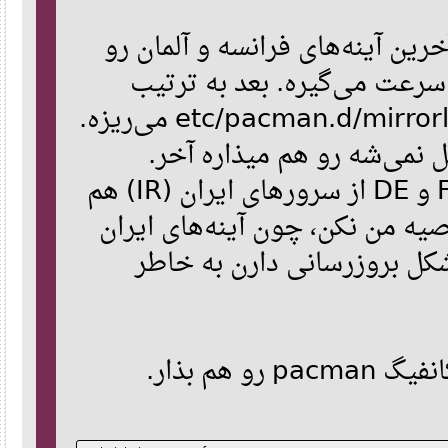
[core]
Include = /etc/pacman.d/mirrorlist
ر ۲۰ تا از آخرین آینه‌های فرانسه و آلمان رو
[extra]
Include = /etc/pacman.d/mirrorlist
عت می‌گیره. بعد به ترتیب
[community]
اولویت، داخل فایل /etc/pacman.d/mirrorlist می‌ریزه.
Include = /etc/pacman.d/mirrorlist
[alarm]
نمی‌شه رو هم میذاره آخر
Include = /etc/pacman.d/mirrorlist
[aur]
البته می‌تونی به جای FR و DE از سرورهای ایران (IR) هم
Include = /etc/pacman.d/mirrorlist
# An example of a custom package repository.  See the pacman ma
ه من نکن، چون آینه‌های ایران
# tips on creating your own repositories.
#[custom]
بروزرسانی دارن به خاطر
#SigLevel = Optional TrustAll
#Server = file:///home/custompkgs
 کانفیگ