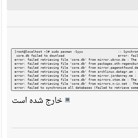
[root@localhost ~]# sudo pacman -Syyu                   :: Sync
 core.db failed to download                             error: 
error: failed retrieving file 'core.db' from mirror.ubrco.de : 
error: failed retrieving file 'core.db' from packages.oth-regen
error: failed retrieving file 'core.db' from mirror.pagenotfoun
error: failed retrieving file 'core.db' from archlinux.datagr.a
error: failed retrieving file 'core.db' from mirror.jordanrey.m
error: failed retrieving file 'core.db' from mirrors.xtom.de : 
error: failed retrieving file 'core.db' from mirrors.n-ix.net :
error: failed to synchronize all databases (failed to retrieve 
خارج شده است