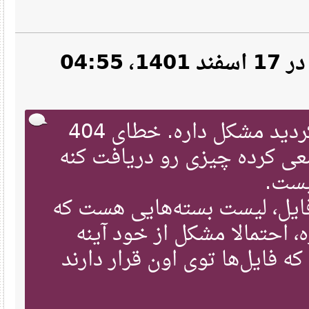
نقل‌قول از: Dragon- در 17 اسفند 1401، 04:55
انگار آینه‌ای که تنظیم کردید مشکل داره. خطای 404
داده، یعنی pacman ده چیزی رو دریافت کنه
ست
ایل، لیست بسته‌هایی هست که
احتمالا مشکل از خود آینه
فایل‌ها توی اون قرار دارند