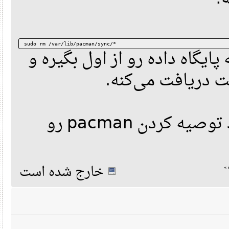
sudo rm /var/lib/pacman/sync/*
یگاه داده رو از اول بگیره و
 دریافت می‌کنه
جستجو کردم. اگر نشد توصیه کردن pacman رو
خارج شده است