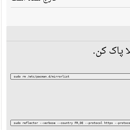
sudo rm /etc/pacman.d/mirrorlist
sudo reflector --verbose --country FR,DE --protocol https --pro