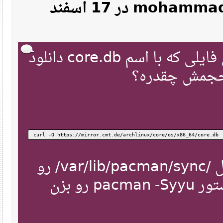
نقل‌قول از: mohammad kazemi در 17 اسفند
دستور زیر رو بزن. ببین فایلی که با اسم core.db دانلود
جمش چقدره؟
curl -O https://mirror.cmt.de/archlinux/core/os/x86_64/core.
همچنین محتویات داخل /var/lib/pacman/sync/ رو
هم پاک کن و دوباره دستور pacman -Syyu رو بزن