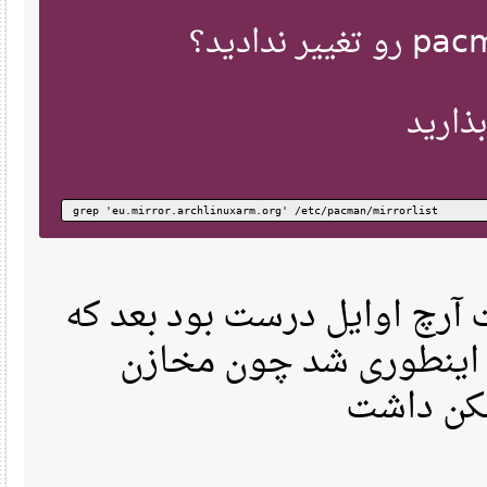
رید
grep 'eu.mirror.archlinuxarm.org' /etc/pacman/mirrorlist
رچ اوایل درست بود بعد که
ینطوری شد چون مخازن
کن داشت