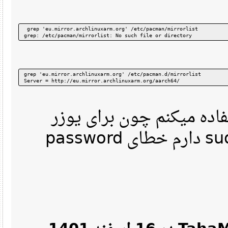
 grep 'eu.mirror.archlinuxarm.org' /etc/pacman/mirrorlist
grep: /etc/pacman/mirrorlist: No such file or directory
grep 'eu.mirror.archlinuxarm.org' /etc/pacman.d/mirrorlist
Server = http://eu.mirror.archlinuxarm.org/aarch64/
ده میکنم چون برای یوزر
هایی که زدم مشکل sudo دارم خطای password