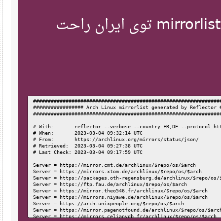
بیا این‌ها رو بذار داخل mirrorlist توی ایران راحت
############################################################
################# Arch Linux mirrorlist generated by Reflect
############################################################
# With:       reflector --verbose --country FR,DE --protocol
# When:       2023-03-04 09:32:14 UTC
# From:       https://archlinux.org/mirrors/status/json/
# Retrieved:  2023-03-04 09:27:38 UTC
# Last Check: 2023-03-04 09:17:59 UTC
Server = https://mirror.cmt.de/archlinux/$repo/os/$arch
Server = https://mirrors.xtom.de/archlinux/$repo/os/$arch
Server = https://packages.oth-regensburg.de/archlinux/$repo/
Server = https://ftp.fau.de/archlinux/$repo/os/$arch
Server = https://mirror.theo546.fr/archlinux/$repo/os/$arch
Server = https://mirrors.niyawe.de/archlinux/$repo/os/$arch
Server = https://arch.unixpeople.org/$repo/os/$arch
Server = https://mirror.pagenotfound.de/archlinux/$repo/os/$
Server = https://mirrors.celianvdb.fr/archlinux/$repo/os/$ar