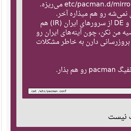
اولویت، داخل فایل /etc/pacman.d/mirrorlist می‌ریزه.
می‌شه رو هم میذاره آخر
البته می‌تونی به جای FR و DE از سرورهای ایران (IR) هم
 من نکن، چون آینه‌های ایران رو
زرسانی دارن به خاطر مشکلات
نفیگ
cat /etc/pacman.conf