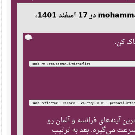
نقل‌قول از: mohammad kazemi در 17 اسفند 1401،
sudo rm /etc/pacman.d/mirrorlist
sudo reflector --verbose --country FR,DE --protocol h
۲۰ تا از آخرین آینه‌های فرانسه و آلمان رو
ت می‌گیره. بعد به ترتیب