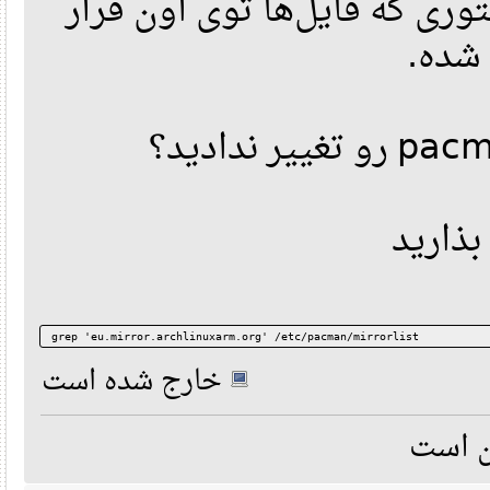
ی که فایل‌ها توی اون قرار
شده
ارید
grep 'eu.mirror.archlinuxarm.org' /etc/pacman/mirrorlist
خارج شده است
 است