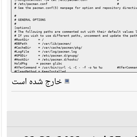
# /etc/pacman.conf                                      #
# See the pacman.conf(5) manpage for option and repository dire
#
# GENERAL OPTIONS
#
[options]
# The following paths are commented out with their default valu
# If you wish to use different paths, uncomment and update the 
#RootDir     = /
#DBPath      = /var/lib/pacman/
#CacheDir    = /var/cache/pacman/pkg/
#LogFile     = /var/log/pacman.log
#GPGDir      = /etc/pacman.d/gnupg/
#HookDir     = /etc/pacman.d/hooks/
HoldPkg     = pacman glibc
#XferCommand = /usr/bin/curl -L -C - -f -o %o %u        #XferCo
#CleanMethod = KeepInstalled
Architecture = aarch64
خارج شده است
# Pacman won't upgrade packages listed in IgnorePkg and members
#IgnorePkg   =
#IgnoreGroup =
IgnorePkg = tigervnc
#NoUpgrade   =
#NoExtract   =
# Misc options
#UseSyslog
#Color
#NoProgressBar
CheckSpace
#VerbosePkgLists