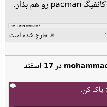
یل کانفیگ
cat /etc/pacman.conf
خارج شده است
نقل‌قول از: mohammad kazemi در 17 اسفند