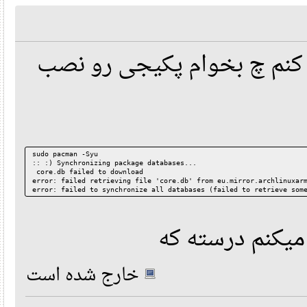
کنم چ بخوام پکیجی رو نصب
sudo pacman -Syu
:: :) Synchronizing package databases...
 core.db failed to download
error: failed retrieving file 'core.db' from eu.mirror.archlinu
error: failed to synchronize all databases (failed to retrieve 
یکنم درسته که
خارج شده است