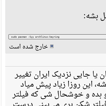
ل بشه
sudo pacman -Syy archlinux-keyring
خارج شده است
 یا جایی نزدیک ایران تغییر
 این روزا زیاد پیش میاد
بده و خوشحال شی که فیلتر
یلتر شکن بری می‌بینی درست