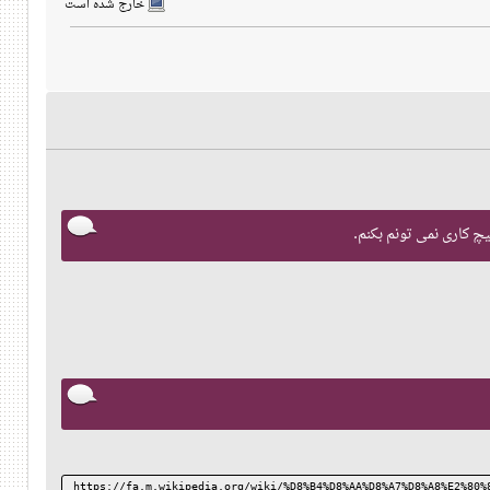
خارج شده است
https://fa.m.wikipedia.org/wiki/%D8%B4%D8%AA%D8%A7%D8%A8%E2%80%