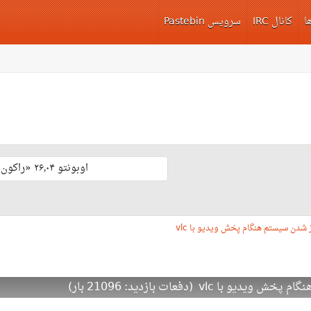
ا
کانال IRC
سرویس Pastebin
اوبونتو ۲۶٫۰۴ «راکون ثابت‌قدم» با پشتیبانی بلند مدّت منتشر شد 🎊
 شدن سیستم هنگام پخش ویدیو با vlc
vlc (دفعات بازدید: 21096 بار)