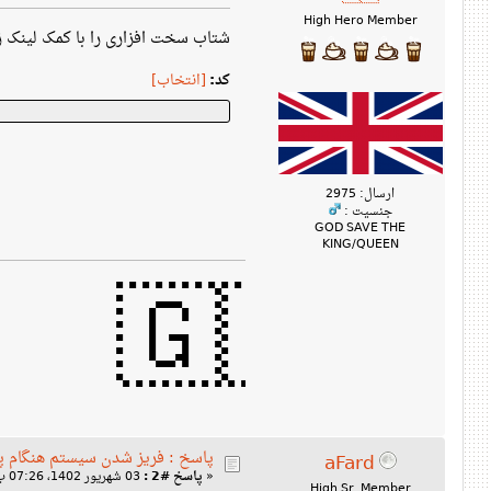
High Hero Member
موش کنید و پنجره رو یک با ببندید
[انتخاب]
کد:
ارسال: 2975
جنسیت :
GOD SAVE THE
KING/QUEEN
🇬🇧🏴󠁧󠁢󠁥󠁮󠁧󠁿🏴󠁧󠁢󠁷󠁬
دن سیستم هنگام پخش ویدیو با vlc
aFard
03 شهریور 1402، 07:26 ب‌ظ »
پاسخ #2 :
«
High Sr. Member