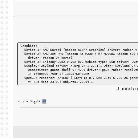
Graphics:
  Device-1: AMD Kaveri [Radeon R6/R7 Graphics] driver: radeon v
  Device-2: AMD Jet PRO [Radeon R5 M230 / R7 M260DX Radeon 520 
    driver: radeon v: kernel
  Device-3: Chicony USB2.0 VGA UVC WebCam type: USB driver: uvc
  Display: wayland server: X.Org v: 1.22.1.1 with: Xwayland v: 
    compositor: gnome-shell v: 42.9 driver: gpu: radeon resolut
    1: 1440x900~75Hz 2: 1360x768~60Hz
  OpenGL: renderer: KAVERI ( LLVM 15.0.7 DRM 2.50 6.2.0-26-gene
    v: 4.5 Mesa 23.0.4-0ubuntu1~22.04.1
خارج شده است