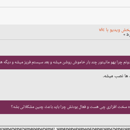
 ویدیو با vlc
ه سخت افزاری چی هست و فعال بودنش چرا باید باعث چنین مشکلاتی بشه؟
8C%D8%AF%D9%87%D9%86%D8%AF%D9%87_%D8%B3%D8%AE%D8%AA%E2%80%8C%D8%A7%D9%81%D8