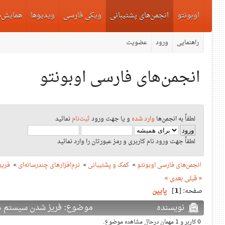
اوبونتو
انجمن‌های پشتیبانی
ویکی فارسی
ویدیوها
همایش‌ه
راهنمایی
ورود
عضویت
انجمن‌های فارسی اوبونتو
لطفاً به انجمن‌ها
وارد شده
و یا جهت ورود
ثبت‌نام
نمائید
لطفاً جهت ورود نام کاربری و رمز عبورتان را وارد نمائید
انجمن‌های فارسی اوبونتو
»
کمک و پشتیبانی
»
نرم‌افزارهای چندرسانه‌ای
»
فریز
« قبلی
بعدی »
صفحه: [
1
]
پایین
نویسنده
موضوع: فریز شدن سیستم هنگام پخش ویدیو با 
0 کاربر و 1 مهمان درحال مشاهده موضوع.