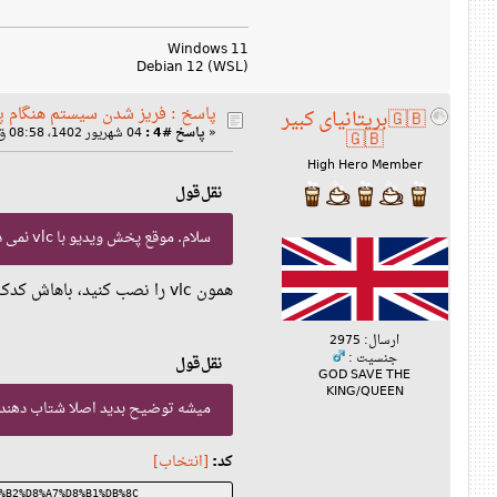
Windows 11
Debian 12 (WSL)
پاسخ : فریز شدن سیستم هنگام پخش
🇬🇧بریتانیای کبیر
«
پاسخ #4 :
04 شهریور 1402، 08:58 ق‌ظ »
🇬🇧
High Hero Member
نقل‌قول
سلام. موقع پخش ویدیو با vlc نمی دونم چرا یهو مانیتور چند بار خاموش روشن میشه و بعد سیستم فریز میشه و دیگه هیچ کاری نمی تونم بکنم.
همون vlc را نصب کنید، باهاش کدک ها نصب میشه.
ارسال: 2975
جنسیت :
نقل‌قول
GOD SAVE THE
KING/QUEEN
میشه توضیح بدید اصلا شتاب دهند
کد:
[انتخاب]
%B2%D8%A7%D8%B1%DB%8C