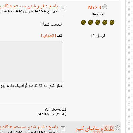
پاسخ : فریز شدن سیستم هنگام پخش
Mr23
«
پاسخ #5 :
04 شهریور 1402، 04:46 ب‌ظ »
Newbie
خدمت شما:
کد:
[انتخاب]
ارسال: 12
فکر کنم دو تا کارت گرافیک دارم چون منوی کلیک راست
Windows 11
Debian 12 (WSL)
پاسخ : فریز شدن سیستم هنگام پخش
🇬🇧بریتانیای کبیر
«
پاسخ #6 :
04 شهریور 1402، 08:20 ب‌ظ »