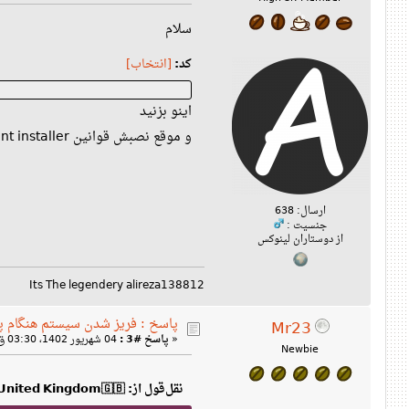
سلام
کد:
[انتخاب]
اینو بزنید
و موقع نصبش قوانین ms ttf font installer رو قبول نکنید
ارسال: 638
جنسیت :
از دوستاران لینوکس
Its The legendery alireza138812
پاسخ : فریز شدن سیستم هنگام پخش
Mr23
«
پاسخ #3 :
04 شهریور 1402، 03:30 ق‌ظ »
Newbie
نقل‌قول از: 🇬🇧United Kingdom🇬🇧 در 03 شهریور 1402، 06:34 ب‌ظ