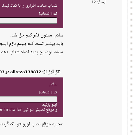
ارسال: 12
شتاب سخت افزاری را با کمک لینک زی
کد:
[انتخاب]
سلام. ممنون فکر کنم حل شد.
باید بیشتر تست کنم ببینم بازم اینج
میشه توضیح بدید اصلا شتاب دهند
نقل‌قول از: alireza138812 در 03 شهریور 1402، 07:26 ب‌ظ
سلام
کد:
[انتخاب]
اینو بزنید
و موقع نصبش قوانین ms ttf font installer رو قبول نکنید
عجیبه موقع نصب اوبونتو یک گزینه 