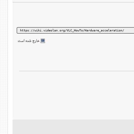
https://wiki.videolan.org/VLC_HowTo/Hardware_acceleration/
خارج شده است