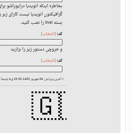
ور کارت گرافیک نصب نیست. اگه کارت
ون انویدیا نیست کارای زیر را بکنید.
بسته inxi را نصب کنید.
[انتخاب]
کد:
و خروچی دستور زیر را بزارید
[انتخاب]
کد:
آخرین ویرایش: 04 شهریور 1402، 10:35 ق‌ظ توسط 🇬🇧United Kingdom🇬🇧
«
🇬🇧🏴󠁧󠁢󠁥󠁮󠁧󠁿🏴󠁧󠁢󠁷󠁬