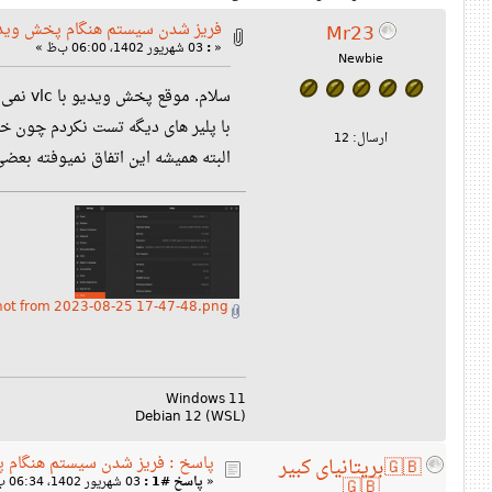
فریز شدن سیستم هنگام پخش ویدیو ب
Mr23
«
:
03 شهریور 1402، 06:00 ب‌ظ »
Newbie
سلام. موقع پخش ویدیو با vlc نمی دونم چرا یهو مانیتور چند بار خاموش روشن میشه و بعد سیستم فریز میشه و دیگه هیچ کاری نمی تونم بکنم.
با پلیر های دیگه تست نکردم چون خطای codec می 
ارسال: 12
البته همیشه این اتفاق نمیوفته بع
Screenshot from 2023-08-25 17-47-48.png
Windows 11
Debian 12 (WSL)
پاسخ : فریز شدن سیستم هنگام پخش
🇬🇧بریتانیای کبیر
«
پاسخ #1 :
03 شهریور 1402، 06:34 ب‌ظ »
🇬🇧